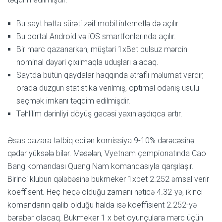
Bu sayt hətta sürəti zəif mobil internetlə də açılır.
Bu portal Android və iOS smartfonlarında açılır.
Bir mərc qazanarkən, müştəri 1xBet pulsuz mərcin
nominal dəyəri çıxılmaqla uduşları alacaq.
Saytda bütün qaydalar haqqında ətraflı məlumat vardır,
orada düzgün statistika verilmiş, optimal ödəniş üsulu
seçmək imkanı təqdim edilmişdir.
Təhlilim dərinliyi döyüş gecəsi yaxınlaşdıqca artır.
Əsas bazara tətbiq edilən komissiya 9-10% dərəcəsinə
qədər yüksələ bilər. Məsələn, Vyetnam çempionatında Cao
Bang komandası Quang Nam komandasıyla qarşılaşır.
Birinci klubun qələbəsinə bukmeker 1xbet 2.252 əmsal verir
koeffisent. Heç-heçə olduğu zamanı nəticə 4.32-yə, ikinci
komandanın qalib olduğu halda isə koeffisient 2.252-yə
bərabər olacaq. Bukmeker 1 x bet oyunçulara mərc üçün