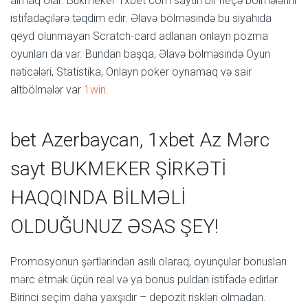
almaq olar. Bukmeker 1xbet com saytın bir neçə bolmələrini
istifadəçilərə təqdim edir. Əlavə bölməsində bu siyahıda
qeyd olunmayan Scratch-card adlanan onlayn pozma
oyunları da var. Bundan başqa, Əlavə bölməsində Oyun
nəticələri, Statistika, Onlayn poker oynamaq və sair
altbölmələr var
1win
.
bet Azerbaycan, 1xbet Az Mərc
sayt BUKMEKER ŞİRKƏTİ
HAQQINDA BİLMƏLİ
OLDUĞUNUZ ƏSAS ŞEY!
Promosyonun şərtlərindən asılı olaraq, oyunçular bonusları
mərc etmək üçün real və ya bonus puldan istifadə edirlər.
Birinci seçim daha yaxşıdır – depozit riskləri olmadan.