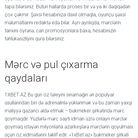
tapa bilərsiniz. Bütün hallarda proses bir və ya iki dəqiqədən
çox çəkmir. Şəxsi hesabınıza daxil olmaqla, oyunçu şəxsi
məlumatlarını redaktə edə bilər. Ayrı-ayrılıqda, mərclərin
tarixini öyrənə, cari promosyonlara baxa, hesabınızın
təhlükəsizliyini qura bilərsiniz.
Mərc və pul çıxarma
qaydaları
1XBET AZ Bu gün öz taleyini sınamağın ən populyar
üsullarından biri də adrenalinlə yüklənmək və bu zaman yaxşı
maliyyə qazancı əldə etmək – bukmeker şirkətində mərc
qoymaqdır. Yüzlərlə mərc saytı idman üzrə onlayn mərclər
qoymaq istəyən milyonlarla azarkeşlərə mərclərin qoyulması
üçün öz xidmətlərini təklif edir. «1xBet az» bukmeker şirkəti