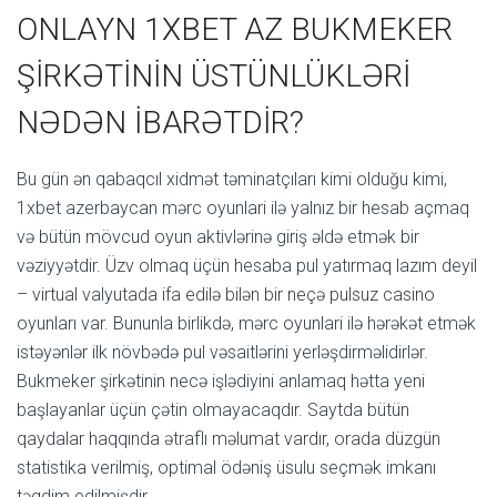
ONLAYN 1XBET AZ BUKMEKER
ŞİRKƏTİNİN ÜSTÜNLÜKLƏRİ
NƏDƏN İBARƏTDİR?
Bu gün ən qabaqcıl xidmət təminatçıları kimi olduğu kimi,
1xbet azerbaycan mərc oyunlari ilə yalnız bir hesab açmaq
və bütün mövcud oyun aktivlərinə giriş əldə etmək bir
vəziyyətdir. Üzv olmaq üçün hesaba pul yatırmaq lazım deyil
– virtual valyutada ifa edilə bilən bir neçə pulsuz casino
oyunları var. Bununla birlikdə, mərc oyunlari ilə hərəkət etmək
istəyənlər ilk növbədə pul vəsaitlərini yerləşdirməlidirlər.
Bukmeker şirkətinin necə işlədiyini anlamaq hətta yeni
başlayanlar üçün çətin olmayacaqdır. Saytda bütün
qaydalar haqqında ətraflı məlumat vardır, orada düzgün
statistika verilmiş, optimal ödəniş üsulu seçmək imkanı
təqdim edilmişdir.