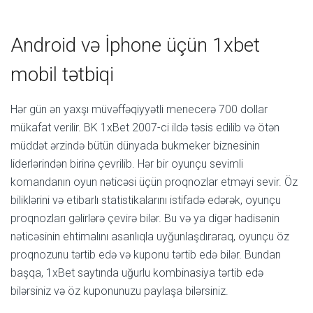
Android və İphone üçün 1xbet
mobil tətbiqi
Hər gün ən yaxşı müvəffəqiyyətli menecerə 700 dollar
mükafat verilir. BK 1xBet 2007-ci ildə təsis edilib və ötən
müddət ərzində bütün dünyada bukmeker biznesinin
liderlərindən birinə çevrilib. Hər bir oyunçu sevimli
komandanın oyun nəticəsi üçün proqnozlar etməyi sevir. Öz
biliklərini və etibarlı statistikalarını istifadə edərək, oyunçu
proqnozları gəlirlərə çevirə bilər. Bu və ya digər hadisənin
nəticəsinin ehtimalını asanlıqla uyğunlaşdıraraq, oyunçu öz
proqnozunu tərtib edə və kuponu tərtib edə bilər. Bundan
başqa, 1xBet saytında uğurlu kombinasiya tərtib edə
bilərsiniz və öz kuponunuzu paylaşa bilərsiniz.