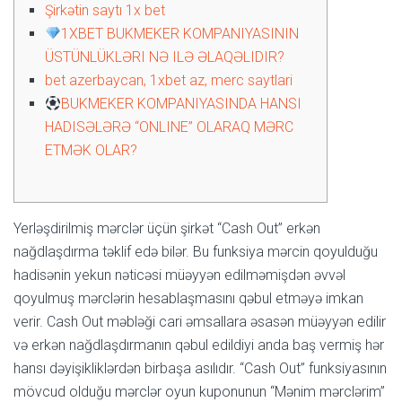
Şirkətin saytı 1x bet
1XBET BUKMEKER KOMPANIYASININ
ÜSTÜNLÜKLƏRI NƏ ILƏ ƏLAQƏLIDIR?
bet azerbaycan, 1xbet az, merc saytlari
BUKMEKER KOMPANIYASINDA HANSI
HADISƏLƏRƏ “ONLINE” OLARAQ MƏRC
ETMƏK OLAR?
Yerləşdirilmiş mərclər üçün şirkət “Cash Out” erkən
nağdlaşdırma təklif edə bilər. Bu funksiya mərcin qoyulduğu
hadisənin yekun nəticəsi müəyyən edilməmişdən əvvəl
qoyulmuş mərclərin hesablaşmasını qəbul etməyə imkan
verir. Cash Out məbləği cari əmsallara əsasən müəyyən edilir
və erkən nağdlaşdırmanın qəbul edildiyi anda baş vermiş hər
hansı dəyişikliklərdən birbaşa asılıdır. “Cash Out” funksiyasının
mövcud olduğu mərclər oyun kuponunun “Mənim mərclərim”