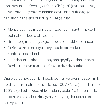
com saytın interfeysini, xarici görünüşünü (avropa, italya,
asiya tipləri) seçmək mümküm deyil, lakin istifadəçilər
bahislərin necə əks olunduğunu seçə bilər.
Menyu düyməsini sıxmaqla, 1xbet com saytın müxtəlif
bölmələrinə keçid almaq olar.
Birinci seçim daha yaxşıdır – depozit riskləri olmadan.
1xBet kazino ən böyük beynəlxalq bukmeker
kontorlarından biridir.
İstifadəçilər 1xbet azerbaycan qeydiyyatdan keçərək
fərqli bir onlayn mərc təcrübəsi əldə edə bilərlər.
Onu əldə etmək üçün bir hesab açmalı və oyun hesabının ilk
doldurulmasını etməlisiniz. Bonus 100 AZN nağd pul limiti ilə
100% təşkil edir. Depozit bonusları yoxdur 1xBet real pulla
depozit və risk tələb etməyən yeni oyunçular üçün xoş
hədiyyələrdir.