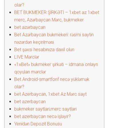
olar?
BET BUKMEKER ŞİRKƏTİ – 1xbet az 1xbet
merc, Azərbaycan Mərc, bukmeker
bet azərbaycan
Bet Azərbaycan bukmekeri: rəsmi saytın
nəzərdən keçirilməsi
Bet şəxsi hesabınıza daxil olun
LIVE Mərclər
«1xBet» bukmeker şirkəti – idmana onlayn
qoyulan mərclər
Bet Android-smartfonf necə yükləmək
olar?
bet Azerbaycan, 1xbet Az Mərc sayt
bet azerbaycan
bukmeker saytlari,merc saytlari
bet azerbaycan necə işləyir?
Yenidən Depozit Bonusu