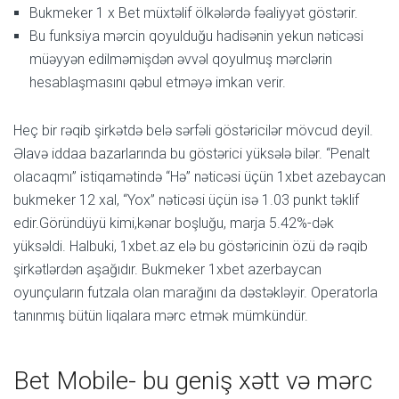
Bukmeker 1 x Bet müxtəlif ölkələrdə fəaliyyət göstərir.
Bu funksiya mərcin qoyulduğu hadisənin yekun nəticəsi
müəyyən edilməmişdən əvvəl qoyulmuş mərclərin
hesablaşmasını qəbul etməyə imkan verir.
Heç bir rəqib şirkətdə belə sərfəli göstəricilər mövcud deyil.
Əlavə iddaa bazarlarında bu göstərici yüksələ bilər. “Penalt
olacaqmı” istiqamətində “Hə” nəticəsi üçün 1xbet azebaycan
bukmeker 12 xal, “Yox” nəticəsi üçün isə 1.03 punkt təklif
edir.Göründüyü kimi,kənar boşluğu, marja 5.42%-dək
yüksəldi. Halbuki, 1xbet.az elə bu göstəricinin özü də rəqib
şirkətlərdən aşağıdır. Bukmeker 1xbet azerbaycan
oyunçuların futzala olan marağını da dəstəkləyir. Operatorla
tanınmış bütün liqalara mərc etmək mümkündür.
Bet Mobile- bu geniş xətt və mərc