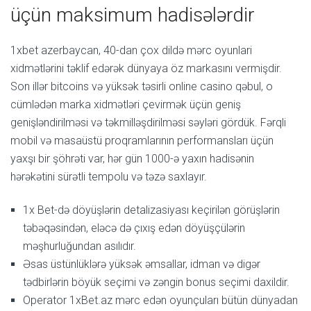
üçün maksimum hadisələrdir
1xbet azerbaycan, 40-dan çox dildə mərc oyunlari
xidmətlərini təklif edərək dünyaya öz markasını vermişdir.
Son illər bitcoins və yüksək təsirli online casino qəbul, o
cümlədən marka xidmətləri çevirmək üçün geniş
genişləndirilməsi və təkmilləşdirilməsi səyləri gördük. Fərqli
mobil və masaüstü proqramlarının performansları üçün
yaxşı bir şöhrəti var, hər gün 1000-ə yaxın hadisənin
hərəkətini sürətli tempolu və təzə saxlayır.
1x Bet-də döyüşlərin detalizasiyası keçirilən görüşlərin
təbəqəsindən, eləcə də çıxış edən döyüşçülərin
məşhurluğundan asılıdır.
Əsas üstünlüklərə yüksək əmsallar, idman və digər
tədbirlərin böyük seçimi və zəngin bonus seçimi daxildir.
Operator 1xBet.az mərc edən oyunçuları bütün dünyadan