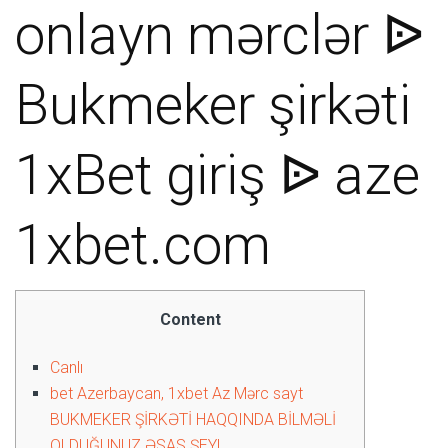
onlayn mərclər ᐉ
Bukmeker şirkəti
1xBet giriş ᐉ aze
1xbet.com
Content
Canlı
bet Azerbaycan, 1xbet Az Mərc sayt
BUKMEKER ŞİRKƏTİ HAQQINDA BİLMƏLİ
OLDUĞUNUZ ƏSAS ŞEY!