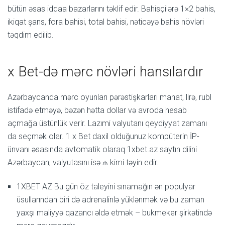
bütün əsas iddaa bazarlarını təklif edir. Bahisçilərə 1×2 bahis,
ikiqat şans, fora bahisi, total bahisi, nəticəyə bahis növləri
təqdim edilib.
x Bet-də mərc növləri hansılardır
Azərbaycanda mərc oyunları pərəstişkarları manat, lirə, rubl
istifadə etməyə, bəzən hətta dollar və avroda hesab
açmağa üstünlük verir. Lazımi valyutanı qeydiyyat zamanı
da seçmək olar. 1 x Bet daxil olduğunuz kompüterin İP-
ünvanı əsasında avtomatik olaraq 1xbet.az saytın dilini
Azərbaycan, valyutasını isə ₼ kimi təyin edir.
1XBET AZ Bu gün öz taleyini sınamağın ən populyar
üsullarından biri də adrenalinlə yüklənmək və bu zaman
yaxşı maliyyə qazancı əldə etmək – bukmeker şirkətində