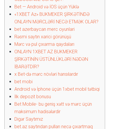
Bet — Android və İOS üçün Yüklə
«1XBET Az» BUKMEKER ŞİRKƏTİNDƏ
ONLAYN MƏRCLƏRİ NECƏ ETMƏK OLAR?
bet azerbaycan merc oyunlari
Rəsmi saytın xarici görünüşü
Mərc və pul çıxarma qaydaları
ONLAYN 1XBET AZ BUKMEKER
ŞİRKƏTİNİN ÜSTÜNLÜKLƏRİ NƏDƏN
İBARƏTDİR?
x Bet-də mərc növləri hansılardır
bet mobi
Android və İphone üçün 1xbet mobil tətbiqi
İlk depozit bonusu
Bet Mobile- bu geniş xətt və mərc üçün
maksimum hadisələrdir
Digər Saytımız
bet.az saytından pulları necə çıxartmaq