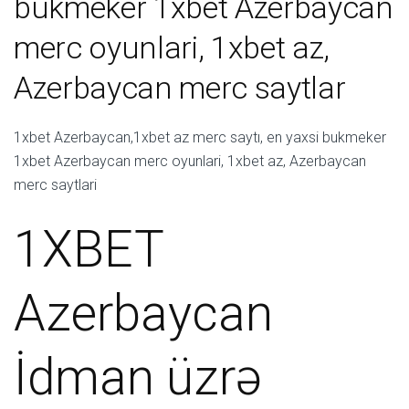
bukmeker 1xbet Azerbaycan
merc oyunlari, 1xbet az,
Azerbaycan merc saytlar
1xbet Azerbaycan,1xbet az merc saytı, en yaxsi bukmeker
1xbet Azerbaycan merc oyunlari, 1xbet az, Azerbaycan
merc saytlari
1XBET
Azerbaycan
İdman üzrə