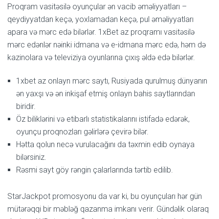
Proqram vasitəsilə oyunçular ən vacib əməliyyatları –
qeydiyyatdan keçə, yoxlamadan keçə, pul əməliyyatları
apara və mərc edə bilərlər. 1xBet az proqramı vasitəsilə
mərc edənlər nəinki idmana və e-idmana mərc edə, həm də
kazinolara və televiziya oyunlarına çıxış əldə edə bilərlər.
1xbet az onlayn mərc saytı, Rusiyada qurulmuş dünyanın
ən yaxşı və ən inkişaf etmiş onlayn bahis saytlarından
biridir.
Öz biliklərini və etibarlı statistikalarını istifadə edərək,
oyunçu proqnozları gəlirlərə çevirə bilər.
Hətta qolun necə vurulacağını da təxmin edib oynaya
bilərsiniz.
Rəsmi sayt göy rəngin çalarlarında tərtib edilib.
StarJackpot promosyonu da var ki, bu oyunçuları hər gün
mütərəqqi bir məbləğ qazanma imkanı verir. Gündəlik olaraq