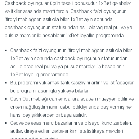
Cashback oyunçular üçün təsəlli bonusudur 1xBet qələbələr
və itkilər arasında mənfi fərqlə. Cashback faizi oyunçunun
itirdiyi məbləğdən asılı ola bilər 1xBet ayın sonunda
cashback oyunçunun statusundan asılı olaraq real pul və ya
pulsuz mərclər ilə hesablanır 1xBet loyallıq proqramında.
Cashback faizi oyunçunun itirdiyi məbləğdən asılı ola bilər
1xBet ayın sonunda cashback oyunçunun statusundan
asılı olaraq real pul və ya pulsuz mərclər ilə hesablanır
1xBet loyallıq proqramında.
Bu, proqramı yükləmək təhlükəsizliyini artırır və istifadəçilər
bu proqramı asanlıqla yükləyə bilərlər
Cash Out məbləği cari əmsallara əsasən müəyyən edilir və
erkən nağdlaşdırmanın qəbul edildiyi anda baş vermiş hər
hansı dəyişikliklərdən birbaşa asılıdır.
Cədvəldə əsas mərc bazarlarını və ofsayd, künc zərbələri,
autlar, dirəyə edilən zərbələr kimi statistikaya mərcləri