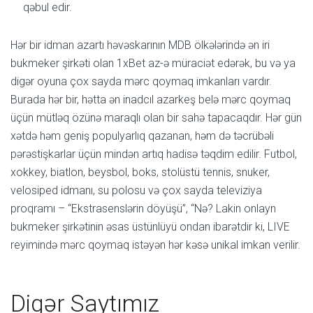
qəbul edir.
Hər bir idman azartı həvəskarının MDB ölkələrində ən iri
bukmeker şirkəti olan 1xBet az-ə müraciət edərək, bu və ya
digər oyuna çox sayda mərc qoymaq imkanları vardır.
Burada hər bir, hətta ən inadcıl azarkeş belə mərc qoymaq
üçün mütləq özünə maraqlı olan bir sahə tapacaqdır. Hər gün
xətdə həm geniş populyarlıq qazanan, həm də təcrübəli
pərəstişkarlar üçün mindən artıq hadisə təqdim edilir. Futbol,
xokkey, biatlon, beysbol, boks, stolüstü tennis, snuker,
velosiped idmanı, su polosu və çox sayda televiziya
proqramı – “Ekstrasenslərin döyüşü”, “Nə? Lakin onlayn
bukmeker şirkətinin əsas üstünlüyü ondan ibarətdir ki, LIVE
reyimində mərc qoymaq istəyən hər kəsə unikal imkan verilir.
Digər Saytımız