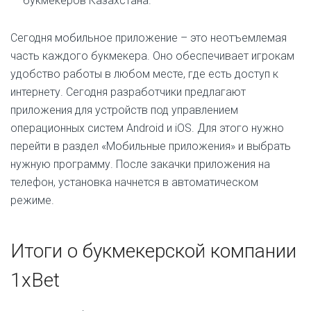
букмекеров Казахстана.
Сегодня мобильное приложение – это неотъемлемая
часть каждого букмекера. Оно обеспечивает игрокам
удобство работы в любом месте, где есть доступ к
интернету. Сегодня разработчики предлагают
приложения для устройств под управлением
операционных систем Android и iOS. Для этого нужно
перейти в раздел «Мобильные приложения» и выбрать
нужную программу. После закачки приложения на
телефон, установка начнется в автоматическом
режиме.
Итоги о букмекерской компании
1xBet