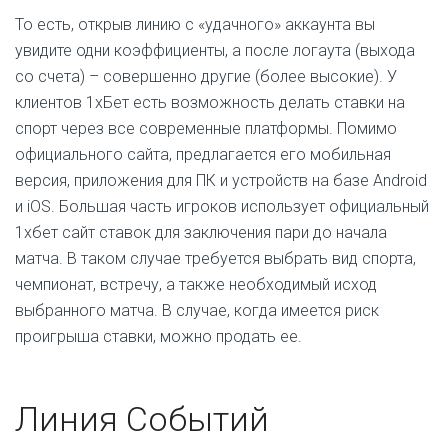
То есть, открыв линию с «удачного» аккаунта вы
увидите одни коэффициенты, а после логаута (выхода
со счета) – совершенно другие (более высокие). У
клиентов 1xБет есть возможность делать ставки на
спорт через все современные платформы. Помимо
официального сайта, предлагается его мобильная
версия, приложения для ПК и устройств на базе Android
и iOS. Большая часть игроков использует официальный
1хбет сайт ставок для заключения пари до начала
матча. В таком случае требуется выбрать вид спорта,
чемпионат, встречу, а также необходимый исход
выбранного матча. В случае, когда имеется риск
проигрыша ставки, можно продать ее.
Линия Событий