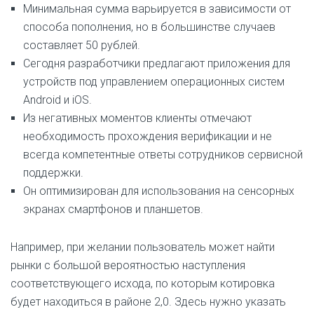
Минимальная сумма варьируется в зависимости от
способа пополнения, но в большинстве случаев
составляет 50 рублей.
Сегодня разработчики предлагают приложения для
устройств под управлением операционных систем
Android и iOS.
Из негативных моментов клиенты отмечают
необходимость прохождения верификации и не
всегда компетентные ответы сотрудников сервисной
поддержки.
Он оптимизирован для использования на сенсорных
экранах смартфонов и планшетов.
Например, при желании пользователь может найти
рынки с большой вероятностью наступления
соответствующего исхода, по которым котировка
будет находиться в районе 2,0. Здесь нужно указать