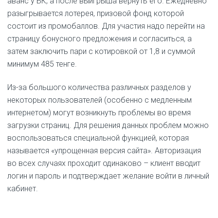
аванс у БК, а после выигрыша вернуть его. Ежедневно
разыгрывается лотерея, призовой фонд которой
состоит из промобаллов. Для участия надо перейти на
страницу бонусного предложения и согласиться, а
затем заключить пари с котировкой от 1,8 и суммой
минимум 485 тенге.
Из-за большого количества различных разделов у
некоторых пользователей (особенно с медленным
интернетом) могут возникнуть проблемы во время
загрузки страниц. Для решения данных проблем можно
воспользоваться специальной функцией, которая
называется «упрощенная версия сайта». Авторизация
во всех случаях проходит одинаково – клиент вводит
логин и пароль и подтверждает желание войти в личный
кабинет.