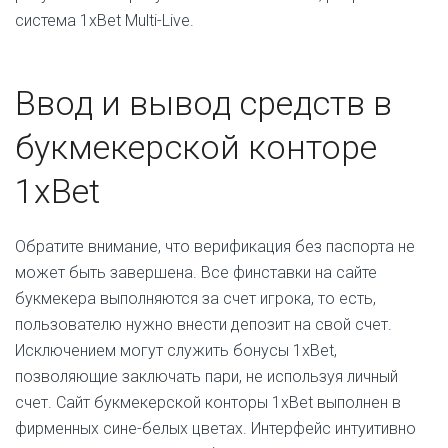
система 1xBet Multi-Live.
Ввод и вывод средств в
букмекерской конторе
1xBet
Обратите внимание, что верификация без паспорта не
может быть завершена. Все финставки на сайте
букмекера выполняются за счет игрока, то есть,
пользователю нужно внести депозит на свой счет.
Исключением могут служить бонусы 1xBet,
позволяющие заключать пари, не используя личный
счет. Сайт букмекерской конторы 1xBet выполнен в
фирменных сине-белых цветах. Интерфейс интуитивно