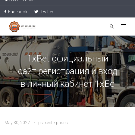
Facebook
Twitter
1xBet официальный
сайт регистрация и вход
в личный кабинет 1хБе
May 30, 2022
praxenterprises