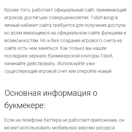
Кроме того, работает официальный сайт, принимающий
игроков, достигших совершеннолетия. 1xbet вход в
личный кабинет сайта требуется для получения доступа
ко всем имеющимся на официальном сайте функциям и
возможностям. Но и без создания игрового счета на
сайте есть чем заняться. Как только вы нашли
последнее зеркало букмекерской конторы 1xbet,
начинайте действовать. Используйте уже
существующий игровой счет или откройте новый.
Основная информация о
букмекере:
Если на телефоне беттера не работает приложение, он
может использовать мобильную версию ресурса