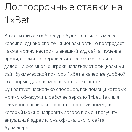
Долгосрочные ставки на
1xBet
В таком случае веб ресурс будет выглядеть менее
красиво, однако его функциональность не пострадает.
Также можно настроить внешний вид сайта, поменяв
время, формат отображения коэффициентов и так
далее. Также многие игроки используют официальный
сайт букмекерской конторы 1хбет в качестве удобной
платформы для анализа предстоящих встреч.
Существует несколько способов, при помощи которых
можно обнаружить рабочее зеркало 1xbet. Так, для
геймеров специально создан короткий номер, на
который можно направить запрос в смс и получить
актуальный адрес клона официального сайта
букмекера.