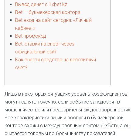
Вывод денег с 1xbet kz
Bet — букмекерская контора
Bet вход на сайт сегодня: «Личный
кабинет»
Bet промокод
Bet: ставки на спорт через
официальный сайт
Как внести средства на депозитный
счет?
Лишь в некоторых ситуациях уровень коэффициентов
могут поднять точечно, если событие заподозрят в
мошенничестве или предварительных договоренностях.
Все характеристики линии и росписи в букмекерской
конторе схожи с международным сайтом «1хБет», а он
считается топовым по большинству показателей.