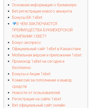
Основная информация о букмекере:
Bet регистрация нового аккаунта
Бонусы БК 1xBet
В ЧЕМ ЗАКЛЮЧАЮТСЯ
ПРЕИМУЩЕСТВА БУКМЕКЕРСКОЙ
КОМПАНИИ 1XBET?
Бонус-экспресс
Официальный сайт 1xBet в Казахстане
Мобильная версия и приложения 1xbet
Промокод 1xBet на сегодня и
бесплатно
Бонусы и Акции 1xbet
Комиссия за пополнение и вывод
средств
Новости от пользователей
Регистрация на сайте 1xbet
Bet официальный сайт онлайн