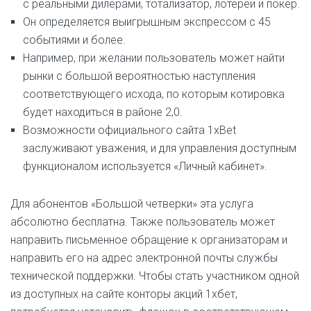
с реальными дилерами, тотализатор, лотереи и покер.
Он определяется выигрышным экспрессом с 45
событиями и более.
Например, при желании пользователь может найти
рынки с большой вероятностью наступления
соответствующего исхода, по которым котировка
будет находиться в районе 2,0.
Возможности официального сайта 1xBet
заслуживают уважения, и для управления доступным
функционалом используется «Личный кабинет».
Для абонентов «Большой четверки» эта услуга
абсолютно бесплатна. Также пользователь может
направить письменное обращение к организаторам и
направить его на адрес электронной почты службы
технической поддержки. Чтобы стать участником одной
из доступных на сайте конторы акций 1хбет,