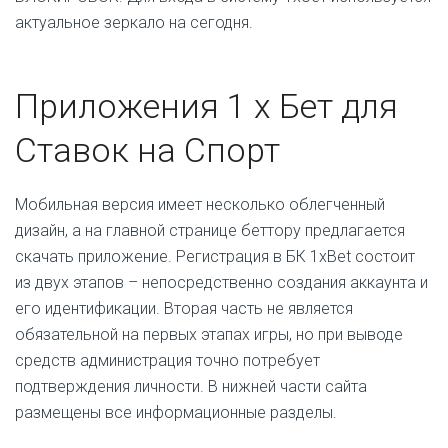
актуальное зеркало на сегодня.
Приложения 1 х Бет для
Ставок на Спорт
Мобильная версия имеет несколько облегченный
дизайн, а на главной странице беттору предлагается
скачать приложение. Регистрация в БК 1xBet состоит
из двух этапов – непосредственно создания аккаунта и
его идентификации. Вторая часть не является
обязательной на первых этапах игры, но при выводе
средств администрация точно потребует
подтверждения личности. В нижней части сайта
размещены все информационные разделы.