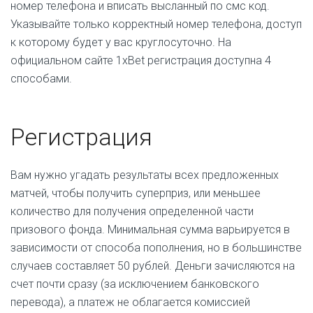
номер телефона и вписать высланный по смс код.
Указывайте только корректный номер телефона, доступ
к которому будет у вас круглосуточно. На
официальном сайте 1xBet регистрация доступна 4
способами.
Регистрация
Вам нужно угадать результаты всех предложенных
матчей, чтобы получить суперприз, или меньшее
количество для получения определенной части
призового фонда. Минимальная сумма варьируется в
зависимости от способа пополнения, но в большинстве
случаев составляет 50 рублей. Деньги зачисляются на
счет почти сразу (за исключением банковского
перевода), а платеж не облагается комиссией