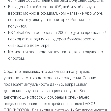
если был осуществлен отыгрыш бонусных средств.
Если девайс работает на iOS, найти мобильную
версию можно в официальном магазине App Store,
но скачать утилиту на территории России, не
получится.
БК 1xBet была основана в 2007 году и за прошедший
период стала одним из лидеров букмекерского
бизнеса во всем мире.
Котировки распределяются так же, как в случае со
спортом.
Обратите внимание, что заполняя анкету нужно
указывать только достоверные сведения. Сервис
проверяет актуальность данных, запрашивая
дополнительную верификацию аккаунта. Все
действующие способы собраны в специально
выделенном разделе, который озаглавлен ОБХОД
БЛОКИРОВОК. Для входа в систему 1хбет используется