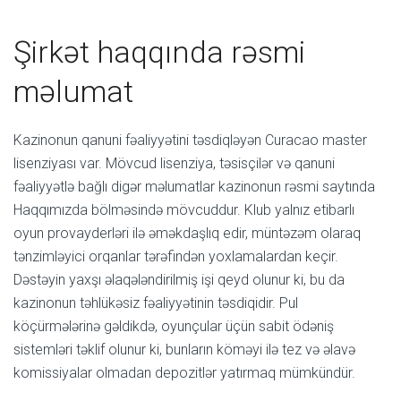
Şirkət haqqında rəsmi
məlumat
Kazinonun qanuni fəaliyyətini təsdiqləyən Curacao master
lisenziyası var. Mövcud lisenziya, təsisçilər və qanuni
fəaliyyətlə bağlı digər məlumatlar kazinonun rəsmi saytında
Haqqımızda bölməsində mövcuddur. Klub yalnız etibarlı
oyun provayderləri ilə əməkdaşlıq edir, müntəzəm olaraq
tənzimləyici orqanlar tərəfindən yoxlamalardan keçir.
Dəstəyin yaxşı əlaqələndirilmiş işi qeyd olunur ki, bu da
kazinonun təhlükəsiz fəaliyyətinin təsdiqidir. Pul
köçürmələrinə gəldikdə, oyunçular üçün sabit ödəniş
sistemləri təklif olunur ki, bunların köməyi ilə tez və əlavə
komissiyalar olmadan depozitlər yatırmaq mümkündür.