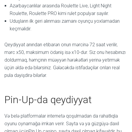
Azərbaycanlılar arasında Roulette Live, Light Night
Roulette, Roulette PRO kimi rulet populyar sayılır.
Uduşların ilk geri alınması zamanı oyunçu yoxlamadan
keçməlidir.
Qeydiyyat anından etibarən onun mərcinə 72 saat verilir,
mərc x50, maksimum ödəniş isə x10-dur. Siz onu hesabınızı
doldurmaq, həmçinin müəyyən hərəkətləri yerinə yetirmək
üçün əldə edə bilərsiniz. Gələcəkdə istifadəçilər onları real
pula dəyişdirə bilərlər.
Pin-Up-da qeydiyyat
Və belə platformalar internetə qoşulmadan da rahatlıqla
oyunu oynamağa imkan verir. Sayta və ya güzgüyə daxil
olmaq üçünPin Up casino, sayta daxil olmaq kifayətdir, bu