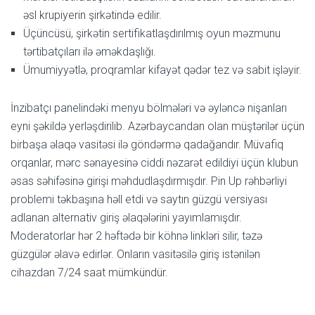
əsl krupiyerin şirkətində edilir.
Üçüncüsü, şirkətin sertifikatlaşdırılmış oyun məzmunu
tərtibatçıları ilə əməkdaşlığı.
Ümumiyyətlə, proqramlar kifayət qədər tez və sabit işləyir.
İnzibatçı panelindəki menyu bölmələri və əyləncə nişanları
eyni şəkildə yerləşdirilib. Azərbaycandan olan müştərilər üçün
birbaşa əlaqə vasitəsi ilə göndərmə qadağandır. Müvafiq
orqanlar, mərc sənayesinə ciddi nəzarət edildiyi üçün klubun
əsas səhifəsinə girişi məhdudlaşdırmışdır. Pin Up rəhbərliyi
problemi təkbaşına həll etdi və saytın güzgü versiyası
adlanan alternativ giriş əlaqələrini yayımlamışdır.
Moderatorlar hər 2 həftədə bir köhnə linkləri silir, təzə
güzgülər əlavə edirlər. Onların vasitəsilə giriş istənilən
cihazdan 7/24 saat mümkündür.