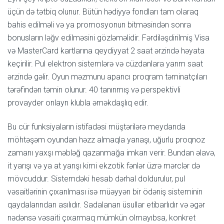
üçün də tətbiq olunur. Bütün hədiyyə fondları tam olaraq
bahis edilməli və ya promosyonun bitməsindən sonra
bonusların ləğv edilməsini gözləməlidir. Fərdiləşdirilmiş Visa
və MasterCard kartlarına qeydiyyat 2 saat ərzində həyata
keçirilir. Pul elektron sistemlərə və cüzdanlara yarım saat
ərzində gəlir. Oyun məzmunu aparıcı proqram təminatçıları
tərəfindən təmin olunur. 40 tanınmış və perspektivli
provayder onlayn klubla əməkdaşlıq edir.
Bu cür funksiyaların istifadəsi müştərilərə meydanda
möhtəşəm oyundan həzz almaqla yanaşı, uğurlu proqnoz
zamanı yaxşı məbləğ qazanmağa imkan verir. Bundan əlavə,
it yarışı və ya at yarışı kimi ekzotik fənlər üzrə mərclər də
mövcuddur. Sistemdəki hesab dərhal doldurulur, pul
vəsaitlərinin çıxarılması isə müəyyən bir ödəniş sisteminin
qaydalarından asılıdır. Sadalanan üsullar etibarlıdır və əgər
nədənsə vəsaiti çıxarmaq mümkün olmayıbsa, konkret