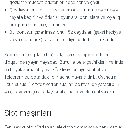
gözləmə müddəti adətən bir neçə saniyə çəkir.
Qeydiyyat prosesi onlayn kazinoda ümumilikdə bir dəfə
həyata keçirilir və ödənişli oyunlara, bonuslara və loyallıq
proqramlarına çıxışı təmin edir.
Bu, bonusun çıxarılması onun öz qaydaları (şəxsi hədiyyə
və ya cashback) ilə təmin edildiyi təqdirdə mümkündür.
Sadalanan əlaqələrlə bağlı istənilən sual operatorların
diqqətindən yayınmayacaq. Bununla belə, çətinliklərin həllində
ən böyük səmərəliliyi və effektivliyi onlayn söhbət və
Telegram-da bota daxil olmaq nümayiş etdirib. Oyunçular
üçün xüsusi “Tez-tez verilən suallar” bölməsi də yaradılıb. Bu,
ən çox yayılmış istifadəçi suallarına cavabları ehtiva edir.
Slot maşınları
Eyni şey kripto cüzdanları, elektron xidmətlər və bank kartları