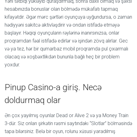
Yəni tətbiqi yükləyib quraşdırmaq, sonra daxil olmaq və şəxsi
hesabınızda bonuslar olan bölmədə mükafatı tapmaq
kifayətdir. Əgər mərc şərtləri oyunçuya uyğundursa, o zaman
hədiyyəni sakitcə aktivləşdirir və ondan istifadə etməyə
başlayır. Həqiqi oyunçuların rəylərinə inanırsınızsa, onlar
proqramdan fəal istifadə edirlər və işindən zövq alırlar. Gec
və ya tez, hər bir qumarbaz mobil proqramda pul çıxarmalı
olacaq və xoşbəxtlikdən bununla bağlı heç bir problem
yoxdur.
Pinup Casino-a giriş. Necə
doldurmaq olar
Ən çox yayılmış oyunlar Dead or Alive 2 və ya Money Train
3-dür. Siz onları şirkətin rəsmi saytındakı “Slotlar” bölməsində
tapa bilərsiniz. Belə bir oyun, rolunu xüsusi yaradılmış