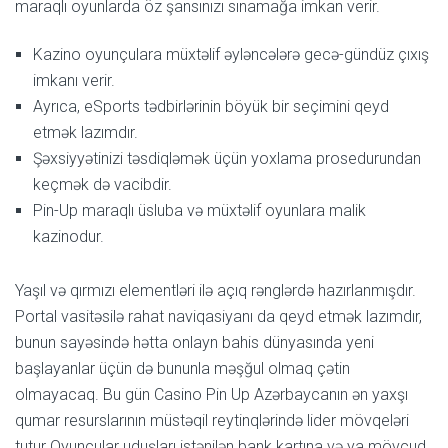
maraqlı oyunlarda öz şansınızı sınamağa imkan verir.
Kazino oyunçulara müxtəlif əyləncələrə gecə-gündüz çıxış
imkanı verir.
Ayrıca, eSports tədbirlərinin böyük bir seçimini qeyd
etmək lazımdır.
Şəxsiyyətinizi təsdiqləmək üçün yoxlama prosedurundan
keçmək də vacibdir.
Pin-Up maraqlı üsluba və müxtəlif oyunlara malik
kazinodur.
Yaşıl və qırmızı elementləri ilə açıq rənglərdə hazırlanmışdır.
Portal vasitəsilə rahat naviqasiyanı da qeyd etmək lazımdır,
bunun sayəsində hətta onlayn bahis dünyasında yeni
başlayanlar üçün də bununla məşğul olmaq çətin
olmayacaq. Bu gün Casino Pin Up Azərbaycanın ən yaxşı
qumar resurslarının müstəqil reytinqlərində lider mövqeləri
tutur Oyunçular uduşları istənilən bank kartına və ya mövcud