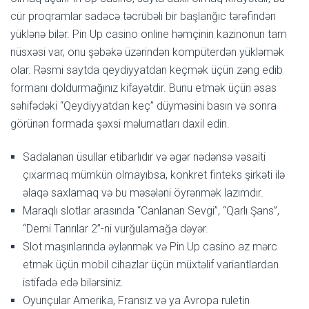
cür proqramlar sadəcə təcrübəli bir başlanğıc tərəfindən
yüklənə bilər. Pin Up casino online həmçinin kazinonun tam
nüsxəsi var, onu şəbəkə üzərindən kompüterdən yükləmək
olar. Rəsmi saytda qeydiyyatdan keçmək üçün zəng edib
formanı doldurmağınız kifayətdir. Bunu etmək üçün əsas
səhifədəki “Qeydiyyatdan keç” düyməsini basın və sonra
görünən formada şəxsi məlumatları daxil edin.
Sadalanan üsullar etibarlıdır və əgər nədənsə vəsaiti
çıxarmaq mümkün olmayıbsa, konkret finteks şirkəti ilə
əlaqə saxlamaq və bu məsələni öyrənmək lazımdır.
Maraqlı slotlar arasında “Canlanan Sevgi”, “Qarlı Şans”,
“Demi Tanrılar 2”-ni vurğulamağa dəyər.
Slot maşınlarında əylənmək və Pin Up casino az mərc
etmək üçün mobil cihazlar üçün müxtəlif variantlardan
istifadə edə bilərsiniz.
Oyunçular Amerika, Fransız və ya Avropa ruletin