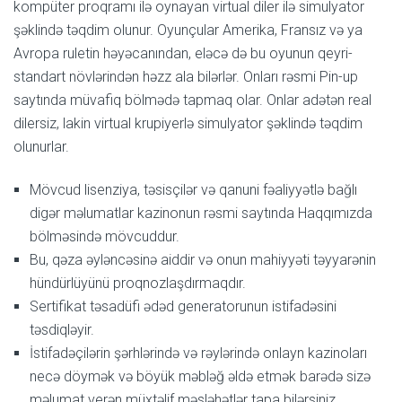
kompüter proqramı ilə oynayan virtual diler ilə simulyator
şəklində təqdim olunur. Oyunçular Amerika, Fransız və ya
Avropa ruletin həyəcanından, eləcə də bu oyunun qeyri-
standart növlərindən həzz ala bilərlər. Onları rəsmi Pin-up
saytında müvafiq bölmədə tapmaq olar. Onlar adətən real
dilersiz, lakin virtual krupiyerlə simulyator şəklində təqdim
olunurlar.
Mövcud lisenziya, təsisçilər və qanuni fəaliyyətlə bağlı
digər məlumatlar kazinonun rəsmi saytında Haqqımızda
bölməsində mövcuddur.
Bu, qəza əyləncəsinə aiddir və onun mahiyyəti təyyarənin
hündürlüyünü proqnozlaşdırmaqdır.
Sertifikat təsadüfi ədəd generatorunun istifadəsini
təsdiqləyir.
İstifadəçilərin şərhlərində və rəylərində onlayn kazinoları
necə döymək və böyük məbləğ əldə etmək barədə sizə
məlumat verən müxtəlif məsləhətlər tapa bilərsiniz.