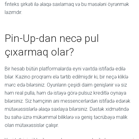
finteks şirkəti ilə əlaqə saxlamaq və bu məsələni öyrənmək
lazımdır.
Pin-Up-dan necə pul
çıxarmaq olar?
Bir hesab bütün platformalarda eyni vaxtda istifadə edilə
bilər. Kazino proqramı elə tərtib edilmişdir ki, bir neçə kliklə
mərc edə bilərsiniz. Oyunların çeşidi daim genişlənir və siz
həm real pulla, həm də istəyə görə pulsuz kreditlə oynaya
bilərsiniz. Siz həmçinin ani messencerlərdən istifadə edərək
mütəxəssislərlə əlaqə saxlaya bilərsiniz. Dəstək xidmətində
bu sahə üzrə mükəmməl biliklərə və geniş təcrübəyə malik
olan mütəxəssislər çalışır.