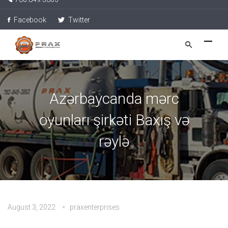
Facebook
Twitter
Azərbaycanda mərc
oyunları şirkəti Baxış və
rəylə
August 3, 2022
praxenterprises