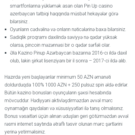
smartfonlarına yükləmək asan olan Pin Up casino
azerbaycan tətbiqi haqqında müsbət hekayələr görə
bilərsiniz .
Oyunların cədvəlinə və onların nəticələrinə baxa bilərsiniz.
Sadiqlik proqramı daxilində səviyyə nə qədər yüksək
olarsa, pincoin məzənnəsi bir o qədər sərfəli olar.
Əla Kazino Pinup Azərbaycan bazarına 2016-cı ildə daxil
olub, lakin şirkət lisenziyanı bir il sonra – 2017-ci ildə alıb.
Hazırda yeni başlayanlar minimum 50 AZN əmanəti
doldurduqda 100% 1000 AZN + 250 pulsuz spin əldə edirlər.
Bütün kazino bonusları oyunçuların şəxsi hesabında
mövcuddur. Hədiyyəni aktivləşdirməzdən əvvəl mərc
oynamağın qaydaları və xüsusiyyətləri ilə tanış olmalısınız.
Bonus vəsaitləri üçün alınan uduşları geri götürməzdən əvvəl
rəsmi internet saytında ətraflı təsvir olunan mərc şərtlərini
yerinə yetirməlisiniz.