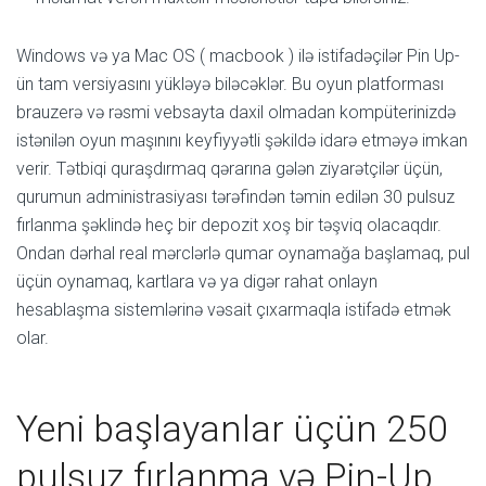
Windows və ya Mac OS ( macbook ) ilə istifadəçilər Pin Up-
ün tam versiyasını yükləyə biləcəklər. Bu oyun platforması
brauzerə və rəsmi vebsayta daxil olmadan kompüterinizdə
istənilən oyun maşınını keyfiyyətli şəkildə idarə etməyə imkan
verir. Tətbiqi quraşdırmaq qərarına gələn ziyarətçilər üçün,
qurumun administrasiyası tərəfindən təmin edilən 30 pulsuz
fırlanma şəklində heç bir depozit xoş bir təşviq olacaqdır.
Ondan dərhal real mərclərlə qumar oynamağa başlamaq, pul
üçün oynamaq, kartlara və ya digər rahat onlayn
hesablaşma sistemlərinə vəsait çıxarmaqla istifadə etmək
olar.
Yeni başlayanlar üçün 250
pulsuz fırlanma və Pin-Up