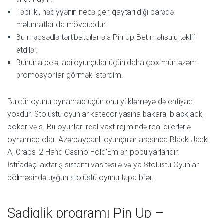
Təbii ki, hədiyyənin necə geri qaytarıldığı barədə
məlumatlar da mövcuddur.
Bu məqsədlə tərtibatçılar əla Pin Up Bet məhsulu təklif
etdilər.
Bununla belə, adi oyunçular üçün daha çox müntəzəm
promosyonlar görmək istərdim.
Bu cür oyunu oynamaq üçün onu yükləməyə də ehtiyac
yoxdur. Stolüstü oyunlar kateqoriyasına bakara, blackjack,
poker və s. Bu oyunları real vaxt rejimində real dilerlərlə
oynamaq olar. Azərbaycanlı oyunçular arasında Black Jack
A, Craps, 2 Hand Casino Hold’Em ən populyarlarıdır.
İstifadəçi axtarış sistemi vasitəsilə və ya Stolüstü Oyunlar
bölməsində uyğun stolüstü oyunu tapa bilər.
Sadiqlik proqramı Pin Up –