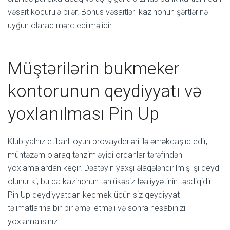
vəsait köçürülə bilər. Bonus vəsaitləri kazinonun şərtlərinə
uyğun olaraq mərc edilməlidir.
Müştərilərin bukmeker
kontorunun qeydiyyatı və
yoxlanılması Pin Up
Klub yalnız etibarlı oyun provayderləri ilə əməkdaşlıq edir,
müntəzəm olaraq tənzimləyici orqanlar tərəfindən
yoxlamalardan keçir. Dəstəyin yaxşı əlaqələndirilmiş işi qeyd
olunur ki, bu da kazinonun təhlükəsiz fəaliyyətinin təsdiqidir.
Pin Up qeydiyyatdan kecmek üçün siz qeydiyyat
təlimatlarına bir-bir əməl etməli və sonra hesabınızı
yoxlamalısınız.