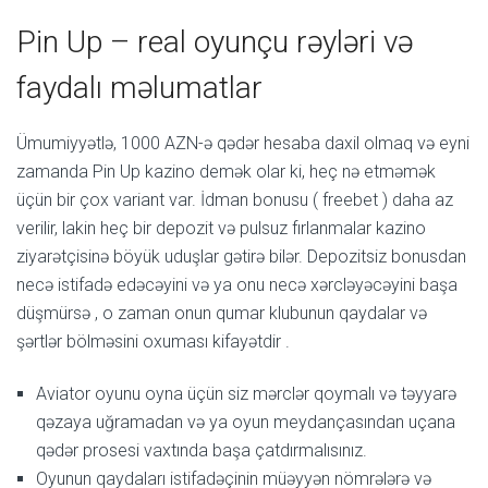
Pin Up – real oyunçu rəyləri və
faydalı məlumatlar
Ümumiyyətlə, 1000 AZN-ə qədər hesaba daxil olmaq və eyni
zamanda Pin Up kazino demək olar ki, heç nə etməmək
üçün bir çox variant var. İdman bonusu ( freebet ) daha az
verilir, lakin heç bir depozit və pulsuz fırlanmalar kazino
ziyarətçisinə böyük uduşlar gətirə bilər. Depozitsiz bonusdan
necə istifadə edəcəyini və ya onu necə xərcləyəcəyini başa
düşmürsə , o zaman onun qumar klubunun qaydalar və
şərtlər bölməsini oxuması kifayətdir .
Aviator oyunu oyna üçün siz mərclər qoymalı və təyyarə
qəzaya uğramadan və ya oyun meydançasından uçana
qədər prosesi vaxtında başa çatdırmalısınız.
Oyunun qaydaları istifadəçinin müəyyən nömrələrə və