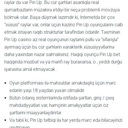
rəylər də var Pin Up. Bu cür şərhləri asanlıqla real
qumarbazların müzakirə etdiyi bir neçə problemli mövzuya
bölmək olar. Başa düşmək lazımdır ki, İnternetdə bir çox
“xüsusi” rəylər var, onlar üçün kazino Pin Up oyunçularını cəlb
etmək istəyən rəqib strukturlar tərəfindən ödənilir. Təxminən
Pin Up casino az real oyunçunun rəylərini pullu və “sifarişlə”
ayırmaq üçün bu cür şərhlərin xarakterik xüsusiyyətlərinə
daha yaxından nəzər salmalısınız. Həqiqi oyunçu Pin Up bet
haqqında müsbət və ya mənfi rəy buraxarsa, o , yeddi durğu
işarəsinə əməl etməyəcək .
Oyun platforması ilə məhsuldar əməkdaşlıq üçün mərc
edənin yaşı 18 yaşdan yuxarı olmalıdır.
Bütün ödəniş sistemlərində istifadə şərtləri, giriş / çıxış
məhdudiyyətləri var, həmçinin əməliyyatlar üçün öz
şərtlərini müəyyənləşdirirlər.
Və təbii ki, Pin Up tətbiqi ilə hər yerdə mərc edə biləcəyinizi
unutmayın.