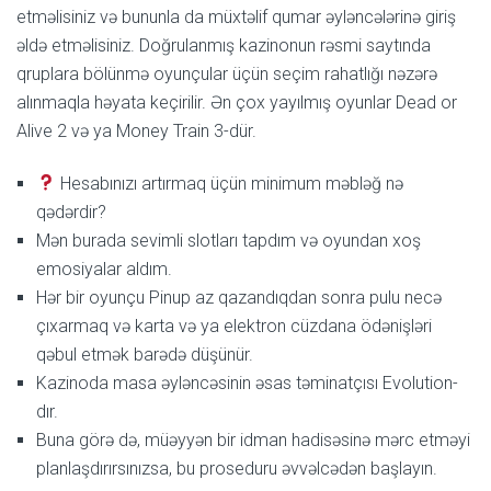
etməlisiniz və bununla da müxtəlif qumar əyləncələrinə giriş
əldə etməlisiniz. Doğrulanmış kazinonun rəsmi saytında
qruplara bölünmə oyunçular üçün seçim rahatlığı nəzərə
alınmaqla həyata keçirilir. Ən çox yayılmış oyunlar Dead or
Alive 2 və ya Money Train 3-dür.
Hesabınızı artırmaq üçün minimum məbləğ nə
qədərdir?
Mən burada sevimli slotları tapdım və oyundan xoş
emosiyalar aldım.
Hər bir oyunçu Pinup az qazandıqdan sonra pulu necə
çıxarmaq və karta və ya elektron cüzdana ödənişləri
qəbul etmək barədə düşünür.
Kazinoda masa əyləncəsinin əsas təminatçısı Evolution-
dır.
Buna görə də, müəyyən bir idman hadisəsinə mərc etməyi
planlaşdırırsınızsa, bu proseduru əvvəlcədən başlayın.