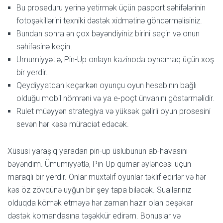
Bu proseduru yerinə yetirmək üçün pasport səhifələrinin
fotoşəkillərini texniki dəstək xidmətinə göndərməlisiniz.
Bundan sonra ən çox bəyəndiyiniz birini seçin və onun
səhifəsinə keçin.
Ümumiyyətlə, Pin-Up onlayn kazinoda oynamaq üçün xoş
bir yerdir.
Qeydiyyatdan keçərkən oyunçu oyun hesabının bağlı
olduğu mobil nömrəni və ya e-poçt ünvanını göstərməlidir.
Rulet müəyyən strategiya və yüksək gəlirli oyun prosesini
sevən hər kəsə müraciət edəcək.
Xüsusi yaraşıq yaradan pin-up üslubunun ab-havasını
bəyəndim. Ümumiyyətlə, Pin-Up qumar əyləncəsi üçün
maraqlı bir yerdir. Onlar müxtəlif oyunlar təklif edirlər və hər
kəs öz zövqünə uyğun bir şey tapa biləcək. Suallarınız
olduqda kömək etməyə hər zaman hazır olan peşəkar
dəstək komandasına təşəkkür edirəm. Bonuslar və