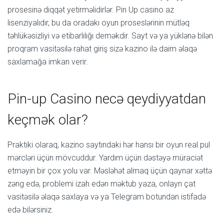
prosesinə diqqət yetirməlidirlər. Pin Up casino az
lisenziyalıdır, bu da oradakı oyun proseslərinin mütləq
təhlükəsizliyi və etibarlılığı deməkdir. Sayt və ya yüklənə bilən
proqram vasitəsilə rahat giriş sizə kazino ilə daim əlaqə
saxlamağa imkan verir.
Pin-up Casino necə qeydiyyatdan
keçmək olar?
Praktiki olaraq, kazino saytındaki hər hansı bir oyun real pul
mərcləri üçün mövcuddur. Yardım üçün dəstəyə müraciət
etməyin bir çox yolu var. Məsləhət almaq üçün qaynar xəttə
zəng edə, problemi izah edən məktub yaza, onlayn çat
vasitəsilə əlaqə saxlaya və ya Telegram botundan istifadə
edə bilərsiniz.