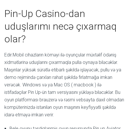
Pin-Up Casino-dan
uduşlarımı necə çıxarmaq
olar?
Edir.Mobil cihazların köməyi ilə oyunçular müxtəlif ödəniş
xidmətlərinə uduşlarını çıxarmaqla pulla oynaya biləcəklər.
Maşınlar yüksək sürətlə etibarlı şəkildə işləyəcək, pullu və ya
demo rejimində çarxları rahat şəkildə fırlatmağa imkan
verəcək. Windows və ya Mac OS ( macbook ) ilə
istifadəçilər Pin Up-ün tam versiyasını yükləyə biləcəklər. Bu
oyun platforması brauzerə və rəsmi vebsayta daxil olmadan
kompüterinizdə istənilən oyun maşınını keyfiyyətli şəkildə
idarə etməyə imkan verir.
Bele oyunu təsdiqlənmiş oyun resursunda Pin up Aviator