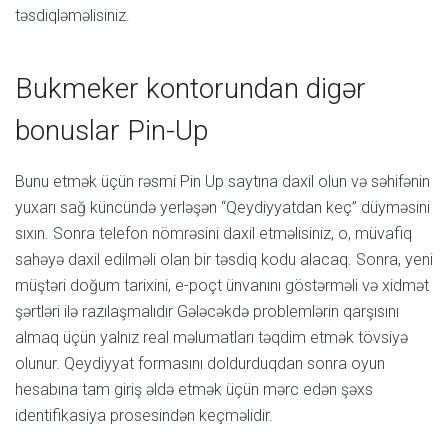
təsdiqləməlisiniz.
Bukmeker kontorundan digər
bonuslar Pin-Up
Bunu etmək üçün rəsmi Pin Up saytına daxil olun və səhifənin
yuxarı sağ küncündə yerləşən “Qeydiyyatdan keç” düyməsini
sıxın. Sonra telefon nömrəsini daxil etməlisiniz, o, müvafiq
sahəyə daxil edilməli olan bir təsdiq kodu alacaq. Sonra, yeni
müştəri doğum tarixini, e-poçt ünvanını göstərməli və xidmət
şərtləri ilə razılaşmalıdır Gələcəkdə problemlərin qarşısını
almaq üçün yalnız real məlumatları təqdim etmək tövsiyə
olunur. Qeydiyyat formasını doldurduqdan sonra oyun
hesabına tam giriş əldə etmək üçün mərc edən şəxs
identifikasiya prosesindən keçməlidir.