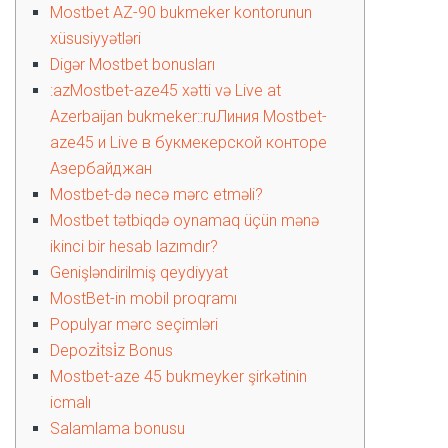
Mostbet AZ-90 bukmeker kontorunun
xüsusiyyətləri
Digər Mostbet bonusları
:azMostbet-aze45 xətti və Live at
Azerbaijan bukmeker::ruЛиния Mostbet-
aze45 и Live в букмекерской конторе
Азербайджан
Mostbet-də necə mərc etməli?
Mostbet tətbiqdə oynamaq üçün mənə
ikinci bir hesab lazımdır?
Genişləndirilmiş qeydiyyat
MostBet-in mobil proqramı
Populyar mərc seçimləri
Depozi̇tsi̇z Bonus
Mostbet-aze 45 bukmеykеr şirkətinin
icmalı
Salamlama bonusu