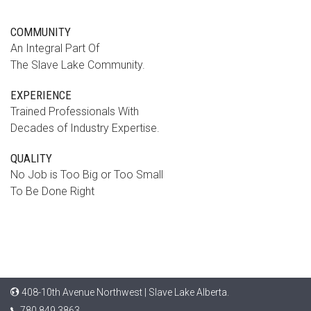
COMMUNITY
An Integral Part Of
The Slave Lake Community.
EXPERIENCE
Trained Professionals With
Decades of Industry Expertise.
QUALITY
No Job is Too Big or Too Small
To Be Done Right
408-10th Avenue Northwest | Slave Lake Alberta.
780.849.3863