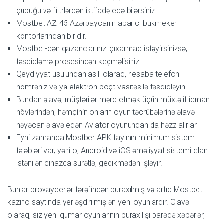
çubuğu və filtrlərdən istifadə edə bilərsiniz.
Mostbet AZ-45 Azərbaycanın aparıcı bukmeker
kontorlarından biridir.
Mostbet-dən qazanclarınızı çıxarmaq istəyirsinizsə,
təsdiqləmə prosesindən keçməlisiniz.
Qeydiyyat üsulundan asılı olaraq, hesaba telefon
nömrəniz və ya elektron poçt vasitəsilə təsdiqləyin.
Bundan əlavə, müştərilər mərc etmək üçün müxtəlif idman
növlərindən, həmçinin onların oyun təcrübələrinə əlavə
həyəcan əlavə edən Aviator oyunundan da həzz alırlar.
Eyni zamanda Mostber APK faylının minimum sistem
tələbləri var, yəni o, Android və iOS əməliyyat sistemi olan
istənilən cihazda sürətlə, gecikmədən işləyir.
Bunlar provayderlər tərəfindən buraxılmış və artıq Mostbet
kazino saytında yerləşdirilmiş ən yeni oyunlardır. Əlavə
olaraq, siz yeni qumar oyunlarının buraxılışı barədə xəbərlər,