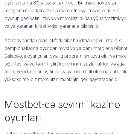
oyunlarda isə 8%-ə qədər təklif edir. Bu mərc növü sizə
matçların müddəti ərzində mərc etməyə imkan verir. Siz
oyunun gedişatını izləyə və mərcinizi buna uyğun tənzimləyə
və ya yaranan fürsətlərdən yararlana bilərsiniz.
Azərbaycandan olan istifadəçilər bu idman növü üzrə ölkə
çempionatlarına oyundan əvvəl və ya canlı mərc edə bilərlər.
Gələcəkdə oyunçular loyallıq proqramının üzvü olur və mərc
sığortası və ya təkmil iştirakçı kimi imtiyazlar alırlar. Və əgər
matç yenidən planlaşdırılsa və ya onun həll olunma ehtimalı
yüksəkdirsə, biz mərcinizin məbləğini geri qaytaracağıq.
Mostbet-də sevimli kazino
oyunları
Futbol, ​​basketbol və tennis kimi idman növlərinə oyun