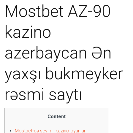
Mostbet AZ-90
kazino
azerbaycan Ən
yaxşı bukmeyker
rəsmi saytı
Content
Mostbet-də sevimli kazino oyunları