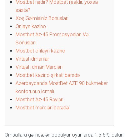
Mostbet nədir? Mostbet realdır, yoxsa
saxta?
Xoş Gəlmisiniz Bonusları
Onlayn kazino
Mostbet Az-45 Promosyonları Və
Bonusları
Mostbet onlayn kazino
Virtual idmanlar
Virtual Idman Mərcləri
Mostbet kazino şirkəti barədə
Azerbaycanda MostBet AZE 90 bukmeker
kontorunun icmalı
Mostbet Az-45 Rəyləri
Mostbet mərcləri barədə
Əmsallara gəlincə, ən populyar oyunlarda 1,5-5%, qalan