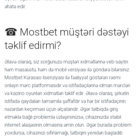
əhatə edir.
☎ Mostbet müştəri dəstəyi
təklif edirmi?
Əlavə olaraq, siz sorğunuzu müştəri xidmətlərinə veb-saytın
həm masaüstü, həm də mobil versiyası ilə göndərə bilərsiniz.
Mostbet Kürasao lisenziyası ilə fəaliyyət göstərən rəsmi
onlayn mərc platformasıdır və istifadəçilərinə idman mərcləri
və kazino oyunları xidmətləri təklif edir. Əlavə olaraq, şirkətin
istifadə qaydaları tamamilə şəffafdır və hər bir istifadəçinin
nəzərdən keçirməsi üçün əlçatandır. Əgər tətbiqdə giriş
etməklə bağlı problemlə üzləşirsinizsə, cihazınızda stabil
internet əlaqəsinin olmasına əmin olun. Əgər burada problem
yoxdursa, cihazınızı sıfırlamağı, tətbiqini yenidən başladıb