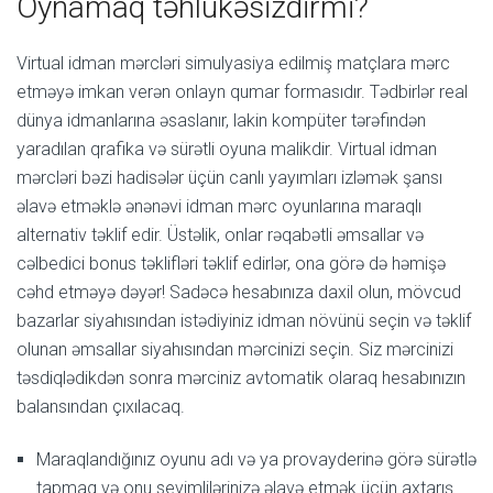
Oynamaq təhlükəsizdirmi?
Virtual idman mərcləri simulyasiya edilmiş matçlara mərc
etməyə imkan verən onlayn qumar formasıdır. Tədbirlər real
dünya idmanlarına əsaslanır, lakin kompüter tərəfindən
yaradılan qrafika və sürətli oyuna malikdir. Virtual idman
mərcləri bəzi hadisələr üçün canlı yayımları izləmək şansı
əlavə etməklə ənənəvi idman mərc oyunlarına maraqlı
alternativ təklif edir. Üstəlik, onlar rəqabətli əmsallar və
cəlbedici bonus təklifləri təklif edirlər, ona görə də həmişə
cəhd etməyə dəyər! Sadəcə hesabınıza daxil olun, mövcud
bazarlar siyahısından istədiyiniz idman növünü seçin və təklif
olunan əmsallar siyahısından mərcinizi seçin. Siz mərcinizi
təsdiqlədikdən sonra mərciniz avtomatik olaraq hesabınızın
balansından çıxılacaq.
Maraqlandığınız oyunu adı və ya provayderinə görə sürətlə
tapmaq və onu sevimlilərinizə əlavə etmək üçün axtarış