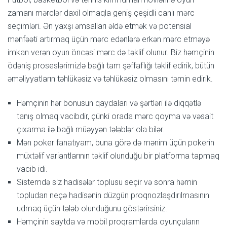
zamanı mərclər daxil olmaqla geniş çeşidli canlı mərc
seçimləri. Ən yaxşı əmsalları əldə etmək və potensial
mənfəəti artırmaq üçün mərc edənlərə erkən mərc etməyə
imkan verən oyun öncəsi mərc də təklif olunur. Biz həmçinin
ödəniş proseslərimizlə bağlı tam şəffaflığı təklif edirik, bütün
əməliyyatların təhlükəsiz və təhlükəsiz olmasını təmin edirik.
Həmçinin hər bonusun qaydaları və şərtləri ilə diqqətlə
tanış olmaq vacibdir, çünki orada mərc qoyma və vəsait
çıxarma ilə bağlı müəyyən tələblər ola bilər.
Mən poker fanatıyam, buna görə də mənim üçün pokerin
müxtəlif variantlarının təklif olunduğu bir platforma tapmaq
vacib idi.
Sistemdə siz hadisələr toplusu seçir və sonra həmin
topludan neçə hadisənin düzgün proqnozlaşdırılmasının
udmaq üçün tələb olunduğunu göstərirsiniz.
Həmçinin saytda və mobil proqramlarda oyunçuların