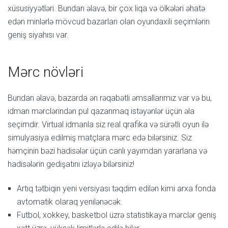
xüsusiyyətləri. Bundan əlavə, bir çox liqa və ölkələri əhatə
edən minlərlə mövcud bazarları olan oyundaxili seçimlərin
geniş siyahısı var.
Mərc növləri
Bundan əlavə, bazarda ən rəqabətli əmsallarımız var və bu,
idman mərclərindən pul qazanmaq istəyənlər üçün əla
seçimdir. Virtual idmanla siz real qrafika və sürətli oyun ilə
simulyasiya edilmiş matçlara mərc edə bilərsiniz. Siz
həmçinin bəzi hadisələr üçün canlı yayımdan yararlana və
hadisələrin gedişatını izləyə bilərsiniz!
Artıq tətbiqin yeni versiyası təqdim edilən kimi arxa fonda
avtomatik olaraq yenilənəcək.
Futbol, ​​xokkey, basketbol üzrə statistikaya mərclər geniş