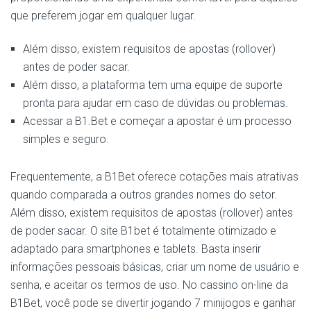
que preferem jogar em qualquer lugar.
Além disso, existem requisitos de apostas (rollover)
antes de poder sacar.
Além disso, a plataforma tem uma equipe de suporte
pronta para ajudar em caso de dúvidas ou problemas.
Acessar a B1.Bet e começar a apostar é um processo
simples e seguro.
Frequentemente, a B1Bet oferece cotações mais atrativas
quando comparada a outros grandes nomes do setor.
Além disso, existem requisitos de apostas (rollover) antes
de poder sacar. O site B1bet é totalmente otimizado e
adaptado para smartphones e tablets. Basta inserir
informações pessoais básicas, criar um nome de usuário e
senha, e aceitar os termos de uso. No cassino on-line da
B1Bet, você pode se divertir jogando 7 minijogos e ganhar