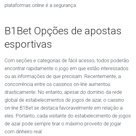
plataformas online é a segurança.
B1Bet Opções de apostas
esportivas
Com seções e categorias de fácil acesso, todos poderão
encontrar rapidamente o jogo em que estão interessados
ou as informações de que precisam. Recentemente, a
concorrência entre os cassinos on-line aumentou
drasticamente. No entanto, apesar do domínio da rede
global de estabelecimentos de jogos de azar, o cassino
on-line B1Bet se destaca favoravelmente em relação a
eles. Portanto, cada visitante do estabelecimento de jogos
de azar pode sempre tirar o máximo proveito de jogar
com dinheiro real.