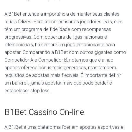
A B1Bet entende a importância de manter seus clientes
atuais felizes. Para recompensar os jogadores leais, eles
têm um programa de fidelidade com recompensas
progressivas. Com cobertura de ligas nacionais e
internacionais, há sempre um jogo emocionante para
apostar. Comparando a B1Bet com outros gigantes como
Competidor A e Competidor B, notamos que ela não
apenas oferece bônus mais generosos, mas também
requisitos de apostas mais flexíveis. É importante definir
um bankroll, jamais apostar mais que pode perder e
estabelecer stop loss.
B1Bet Cassino On-line
A B1.Bet é uma plataforma líder em apostas esportivas e