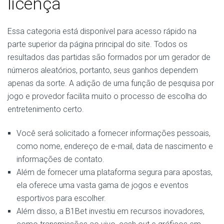
licença
Essa categoria está disponível para acesso rápido na
parte superior da página principal do site. Todos os
resultados das partidas são formados por um gerador de
números aleatórios, portanto, seus ganhos dependem
apenas da sorte. A adição de uma função de pesquisa por
jogo e provedor facilita muito o processo de escolha do
entretenimento certo.
Você será solicitado a fornecer informações pessoais,
como nome, endereço de e-mail, data de nascimento e
informações de contato.
Além de fornecer uma plataforma segura para apostas,
ela oferece uma vasta gama de jogos e eventos
esportivos para escolher.
Além disso, a B1Bet investiu em recursos inovadores,