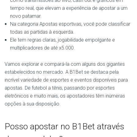
como transmissões ao vivo, cash out e gráficos em
tempo real, que elevam a experiência de apostar a um
novo patamar.
Na categoria Apostas esportivas, você pode classificar
todas as partidas à esquerda.
Ele tem regras claras, jogabilidade empolgante e
multiplicadores de até x5.000.
Vamos explorar e compará-la com alguns dos gigantes
estabelecidos no mercado. A B1Bet se destaca pela
incrível variedade de esportes e eventos disponíveis para
apostas. De futebol a tênis, passando por esportes
eletrônicos e muito mais, os apostadores têm inúmeras
opções à sua disposição.
Posso apostar no B1Bet através