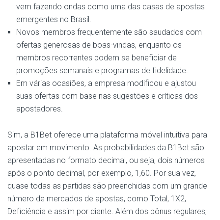
vem fazendo ondas como uma das casas de apostas
emergentes no Brasil.
Novos membros frequentemente são saudados com
ofertas generosas de boas-vindas, enquanto os
membros recorrentes podem se beneficiar de
promoções semanais e programas de fidelidade.
Em várias ocasiões, a empresa modificou e ajustou
suas ofertas com base nas sugestões e críticas dos
apostadores.
Sim, a B1Bet oferece uma plataforma móvel intuitiva para
apostar em movimento. As probabilidades da B1Bet são
apresentadas no formato decimal, ou seja, dois números
após o ponto decimal, por exemplo, 1,60. Por sua vez,
quase todas as partidas são preenchidas com um grande
número de mercados de apostas, como Total, 1X2,
Deficiência e assim por diante. Além dos bônus regulares,