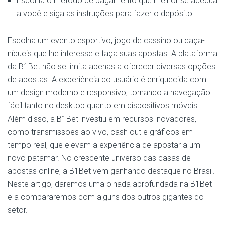
Escolha o método de pagamento que melhor se adequa
a você e siga as instruções para fazer o depósito.
Escolha um evento esportivo, jogo de cassino ou caça-
níqueis que lhe interesse e faça suas apostas. A plataforma
da B1Bet não se limita apenas a oferecer diversas opções
de apostas. A experiência do usuário é enriquecida com
um design moderno e responsivo, tornando a navegação
fácil tanto no desktop quanto em dispositivos móveis.
Além disso, a B1Bet investiu em recursos inovadores,
como transmissões ao vivo, cash out e gráficos em
tempo real, que elevam a experiência de apostar a um
novo patamar. No crescente universo das casas de
apostas online, a B1Bet vem ganhando destaque no Brasil.
Neste artigo, daremos uma olhada aprofundada na B1Bet
e a compararemos com alguns dos outros gigantes do
setor.