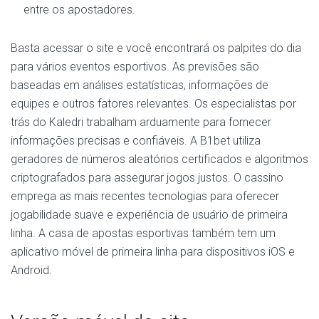
entre os apostadores.
Basta acessar o site e você encontrará os palpites do dia
para vários eventos esportivos. As previsões são
baseadas em análises estatísticas, informações de
equipes e outros fatores relevantes. Os especialistas por
trás do Kaledri trabalham arduamente para fornecer
informações precisas e confiáveis. A B1bet utiliza
geradores de números aleatórios certificados e algoritmos
criptografados para assegurar jogos justos. O cassino
emprega as mais recentes tecnologias para oferecer
jogabilidade suave e experiência de usuário de primeira
linha. A casa de apostas esportivas também tem um
aplicativo móvel de primeira linha para dispositivos iOS e
Android.