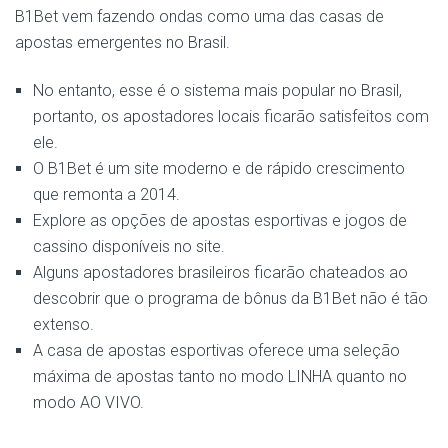
B1Bet vem fazendo ondas como uma das casas de
apostas emergentes no Brasil.
No entanto, esse é o sistema mais popular no Brasil,
portanto, os apostadores locais ficarão satisfeitos com
ele.
O B1Bet é um site moderno e de rápido crescimento
que remonta a 2014.
Explore as opções de apostas esportivas e jogos de
cassino disponíveis no site.
Alguns apostadores brasileiros ficarão chateados ao
descobrir que o programa de bônus da B1Bet não é tão
extenso.
A casa de apostas esportivas oferece uma seleção
máxima de apostas tanto no modo LINHA quanto no
modo AO VIVO.