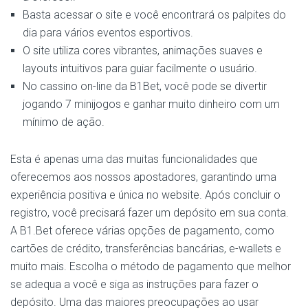
Basta acessar o site e você encontrará os palpites do
dia para vários eventos esportivos.
O site utiliza cores vibrantes, animações suaves e
layouts intuitivos para guiar facilmente o usuário.
No cassino on-line da B1Bet, você pode se divertir
jogando 7 minijogos e ganhar muito dinheiro com um
mínimo de ação.
Esta é apenas uma das muitas funcionalidades que
oferecemos aos nossos apostadores, garantindo uma
experiência positiva e única no website. Após concluir o
registro, você precisará fazer um depósito em sua conta.
A B1.Bet oferece várias opções de pagamento, como
cartões de crédito, transferências bancárias, e-wallets e
muito mais. Escolha o método de pagamento que melhor
se adequa a você e siga as instruções para fazer o
depósito. Uma das maiores preocupações ao usar