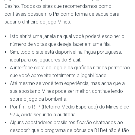
Casino. Todos os sites que recomendamos como
confiáveis possuem o Pix como forma de saque para
sacar o dinheiro do jogo Mines.
Isto abrirá uma janela na qual você poderá escolher o
número de voltas que deseja fazer em uma fila.
Sim, todo o site está disponível na língua portuguesa,
ideal para os jogadores do Brasil.
A interface clara do jogo e os gráficos nítidos permitirão
que você aproveite totalmente a jogabilidade.
Até mesmo se você tem experiência, mas acha que a
sua aposta no Mines pode ser melhor, continue lendo
sobre o jogo da bombinha.
Por fim, o RTP (Retorno Médio Esperado) do Mines é de
97%, ainda segundo a auditoria.
Alguns apostadores brasileiros ficarão chateados ao
descobrir que o programa de bônus da B1Bet não é tão