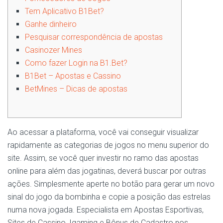
Tem Aplicativo B1Bet?
Ganhe dinheiro
Pesquisar correspondência de apostas
Casinozer Mines
Como fazer Login na B1.Bet?
B1Bet – Apostas e Cassino
BetMines – Dicas de apostas
Ao acessar a plataforma, você vai conseguir visualizar
rapidamente as categorias de jogos no menu superior do
site. Assim, se você quer investir no ramo das apostas
online para além das jogatinas, deverá buscar por outras
ações. Simplesmente aperte no botão para gerar um novo
sinal do jogo da bombinha e copie a posição das estrelas
numa nova jogada. Especialista em Apostas Esportivas,
Sites de Cassino, Igaming e Bônus de Cadastro nos