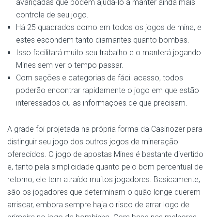
avançadas que podem ajudá-lo a manter ainda mais
controle de seu jogo.
Há 25 quadrados como em todos os jogos de mina, e
estes escondem tanto diamantes quanto bombas.
Isso facilitará muito seu trabalho e o manterá jogando
Mines sem ver o tempo passar.
Com seções e categorias de fácil acesso, todos
poderão encontrar rapidamente o jogo em que estão
interessados ou as informações de que precisam.
A grade foi projetada na própria forma da Casinozer para
distinguir seu jogo dos outros jogos de mineração
oferecidos. O jogo de apostas Mines é bastante divertido
e, tanto pela simplicidade quanto pelo bom percentual de
retorno, ele tem atraído muitos jogadores. Basicamente,
são os jogadores que determinam o quão longe querem
arriscar, embora sempre haja o risco de errar logo de