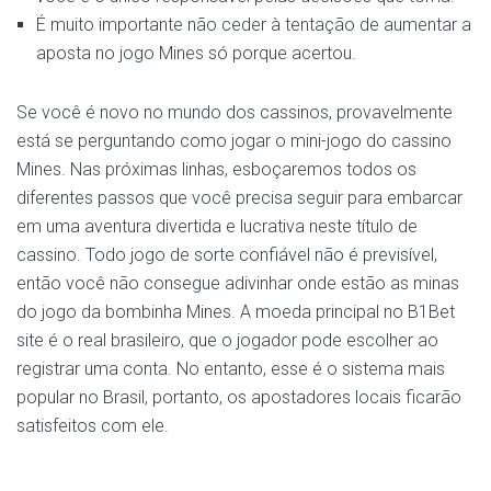
É muito importante não ceder à tentação de aumentar a
aposta no jogo Mines só porque acertou.
Se você é novo no mundo dos cassinos, provavelmente
está se perguntando como jogar o mini-jogo do cassino
Mines. Nas próximas linhas, esboçaremos todos os
diferentes passos que você precisa seguir para embarcar
em uma aventura divertida e lucrativa neste título de
cassino. Todo jogo de sorte confiável não é previsível,
então você não consegue adivinhar onde estão as minas
do jogo da bombinha Mines. A moeda principal no B1Bet
site é o real brasileiro, que o jogador pode escolher ao
registrar uma conta. No entanto, esse é o sistema mais
popular no Brasil, portanto, os apostadores locais ficarão
satisfeitos com ele.