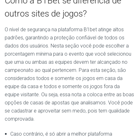
Como a B1Bet se diferencia de
outros sites de jogos?
O nível de segurança na plataforma B1bet atinge altos
padrões, garantindo a proteção confiável de todos os
dados dos usuários. Nesta seção você pode escolher a
porcentagem mínima para o evento que você selecionou
que uma ou ambas as equipes devem ter alcançado no
campeonato ao qual pertencem. Para esta seção, são
considerados todos e somente os jogos em casa da
equipe da casa e todos e somente os jogos fora da
equipe visitante. Ou seja, essa nota a coloca entre as boas
opções de casas de apostas que analisamos. Você pode
se cadastrar e aproveitar sem medo, pois tem qualidade
comprovada.
Caso contrário, é só abrir a melhor plataforma