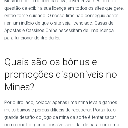
Mesmo com uma licença ativa, a Better Games não faz
questão de exibir a sua licença em todos os sites que gere,
então tome cuidado. O nosso time não conseguiu achar
nenhum indício de que o site seja licenciado. Casas de
Apostas e Cassinos Online necessitam de uma licença
para funcionar dentro da lei.
Quais são os bônus e
promoções disponíveis no
Mines?
Por outro lado, colocar apenas uma mina leva a ganhos
muito baixos e perdas difíceis de recuperar. Portanto, o
grande desafio do jogo da mina da sorte é tentar sacar
com o melhor ganho possível sem dar de cara com uma