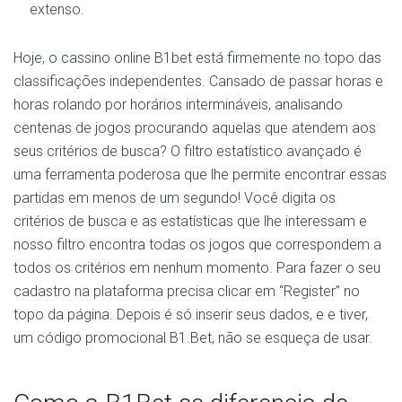
extenso.
Hoje, o cassino online B1bet está firmemente no topo das
classificações independentes. Cansado de passar horas e
horas rolando por horários intermináveis, analisando
centenas de jogos procurando aquelas que atendem aos
seus critérios de busca? O filtro estatístico avançado é
uma ferramenta poderosa que lhe permite encontrar essas
partidas em menos de um segundo! Você digita os
critérios de busca e as estatísticas que lhe interessam e
nosso filtro encontra todas os jogos que correspondem a
todos os critérios em nenhum momento. Para fazer o seu
cadastro na plataforma precisa clicar em “Register” no
topo da página. Depois é só inserir seus dados, e e tiver,
um código promocional B1.Bet, não se esqueça de usar.