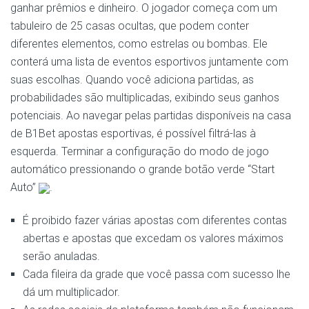
ganhar prêmios e dinheiro. O jogador começa com um
tabuleiro de 25 casas ocultas, que podem conter
diferentes elementos, como estrelas ou bombas. Ele
conterá uma lista de eventos esportivos juntamente com
suas escolhas. Quando você adiciona partidas, as
probabilidades são multiplicadas, exibindo seus ganhos
potenciais. Ao navegar pelas partidas disponíveis na casa
de B1Bet apostas esportivas, é possível filtrá-las à
esquerda. Terminar a configuração do modo de jogo
automático pressionando o grande botão verde “Start
Auto”
.
É proibido fazer várias apostas com diferentes contas
abertas e apostas que excedam os valores máximos
serão anuladas.
Cada fileira da grade que você passa com sucesso lhe
dá um multiplicador.