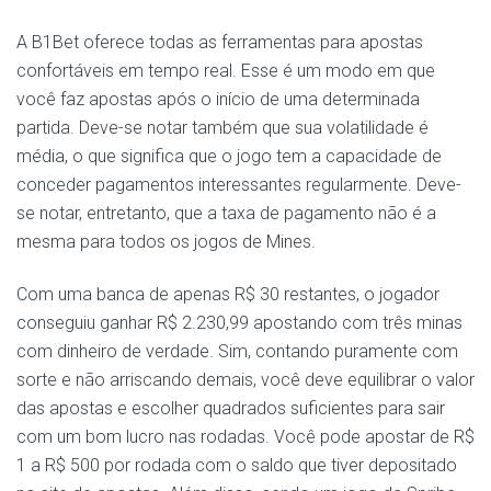
A B1Bet oferece todas as ferramentas para apostas
confortáveis em tempo real. Esse é um modo em que
você faz apostas após o início de uma determinada
partida. Deve-se notar também que sua volatilidade é
média, o que significa que o jogo tem a capacidade de
conceder pagamentos interessantes regularmente. Deve-
se notar, entretanto, que a taxa de pagamento não é a
mesma para todos os jogos de Mines.
Com uma banca de apenas R$ 30 restantes, o jogador
conseguiu ganhar R$ 2.230,99 apostando com três minas
com dinheiro de verdade. Sim, contando puramente com
sorte e não arriscando demais, você deve equilibrar o valor
das apostas e escolher quadrados suficientes para sair
com um bom lucro nas rodadas. Você pode apostar de R$
1 a R$ 500 por rodada com o saldo que tiver depositado