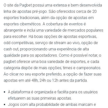
O site da Pagbet possui uma extensa e bem desenvolvida
linha de apostas pré-jogo. São oferecidos cerca de 20
esportes tradicionais, além da opção de apostas em
esportes cibernéticos. A cobertura de eventos é
abrangente e inclui uma variedade de mercados populares
para escolher. Há boas opções de apostas esportivas,
odd competitivas, serviço de stream ao vivo, opção de
cash out, proporcionando uma experiência de alta
qualidade para os apostadores. Como é possível notar, o
pagbet oferece uma boa variedade de esportes, e cada
categoria dispõe de mais opções, times e campeonatos.
Ao clicar no seu esporte preferido, a opção de fazer suas
apostas em até 48h, 24h ou 12h antes da partida.
A plataforma é organizada e facilita para os usuários
efetuarem as suas primeiras apostas.
Jogos com alta probabilidade de ambas marcam e