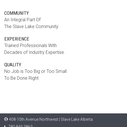
COMMUNITY
An Integral Part Of
The Slave Lake Community.
EXPERIENCE
Trained Professionals With
Decades of Industry Expertise.
QUALITY
No Job is Too Big or Too Small
To Be Done Right
408-10th Avenue Northwest | Slave Lake Alberta.
780.849.3863