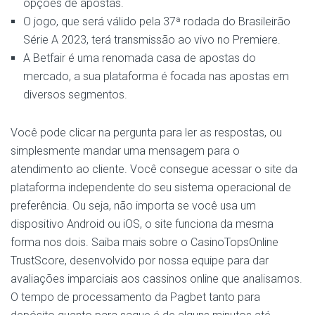
opções de apostas.
O jogo, que será válido pela 37ª rodada do Brasileirão
Série A 2023, terá transmissão ao vivo no Premiere.
A Betfair é uma renomada casa de apostas do
mercado, a sua plataforma é focada nas apostas em
diversos segmentos.
Você pode clicar na pergunta para ler as respostas, ou
simplesmente mandar uma mensagem para o
atendimento ao cliente. Você consegue acessar o site da
plataforma independente do seu sistema operacional de
preferência. Ou seja, não importa se você usa um
dispositivo Android ou iOS, o site funciona da mesma
forma nos dois. Saiba mais sobre o CasinoTopsOnline
TrustScore, desenvolvido por nossa equipe para dar
avaliações imparciais aos cassinos online que analisamos.
O tempo de processamento da Pagbet tanto para