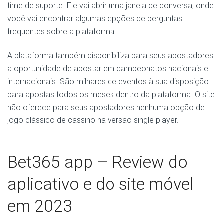
time de suporte. Ele vai abrir uma janela de conversa, onde
você vai encontrar algumas opções de perguntas
frequentes sobre a plataforma.
A plataforma também disponibiliza para seus apostadores
a oportunidade de apostar em campeonatos nacionais e
internacionais. São milhares de eventos à sua disposição
para apostas todos os meses dentro da plataforma. O site
não oferece para seus apostadores nenhuma opção de
jogo clássico de cassino na versão single player.
Bet365 app – Review do
aplicativo e do site móvel
em 2023