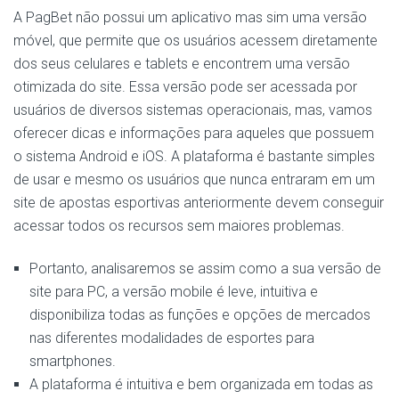
A PagBet não possui um aplicativo mas sim uma versão
móvel, que permite que os usuários acessem diretamente
dos seus celulares e tablets e encontrem uma versão
otimizada do site. Essa versão pode ser acessada por
usuários de diversos sistemas operacionais, mas, vamos
oferecer dicas e informações para aqueles que possuem
o sistema Android e iOS. A plataforma é bastante simples
de usar e mesmo os usuários que nunca entraram em um
site de apostas esportivas anteriormente devem conseguir
acessar todos os recursos sem maiores problemas.
Portanto, analisaremos se assim como a sua versão de
site para PC, a versão mobile é leve, intuitiva e
disponibiliza todas as funções e opções de mercados
nas diferentes modalidades de esportes para
smartphones.
A plataforma é intuitiva e bem organizada em todas as