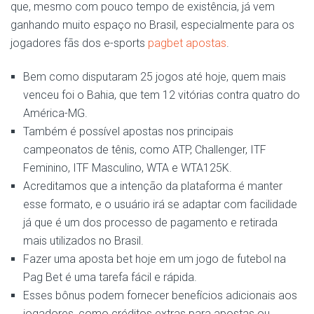
que, mesmo com pouco tempo de existência, já vem
ganhando muito espaço no Brasil, especialmente para os
jogadores fãs dos e-sports
pagbet apostas
.
Bem como disputaram 25 jogos até hoje, quem mais
venceu foi o Bahia, que tem 12 vitórias contra quatro do
América-MG.
Também é possível apostas nos principais
campeonatos de tênis, como ATP, Challenger, ITF
Feminino, ITF Masculino, WTA e WTA125K.
Acreditamos que a intenção da plataforma é manter
esse formato, e o usuário irá se adaptar com facilidade
já que é um dos processo de pagamento e retirada
mais utilizados no Brasil.
Fazer uma aposta bet hoje em um jogo de futebol na
Pag Bet é uma tarefa fácil e rápida.
Esses bônus podem fornecer benefícios adicionais aos
jogadores, como créditos extras para apostas ou