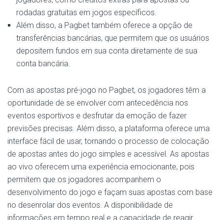
rodadas gratuitas em jogos específicos.
Além disso, a Pagbet também oferece a opção de
transferências bancárias, que permitem que os usuários
depositem fundos em sua conta diretamente de sua
conta bancária.
Com as apostas pré-jogo no Pagbet, os jogadores têm a
oportunidade de se envolver com antecedência nos
eventos esportivos e desfrutar da emoção de fazer
previsões precisas. Além disso, a plataforma oferece uma
interface fácil de usar, tornando o processo de colocação
de apostas antes do jogo simples e acessível. As apostas
ao vivo oferecem uma experiência emocionante, pois
permitem que os jogadores acompanhem o
desenvolvimento do jogo e façam suas apostas com base
no desenrolar dos eventos. A disponibilidade de
informações em tempo real e a capacidade de reagir