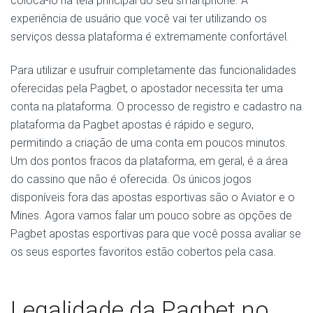
colocá-lo na tela principal do seu smartphone. A
experiência de usuário que você vai ter utilizando os
serviços dessa plataforma é extremamente confortável.
Para utilizar e usufruir completamente das funcionalidades
oferecidas pela Pagbet, o apostador necessita ter uma
conta na plataforma. O processo de registro e cadastro na
plataforma da Pagbet apostas é rápido e seguro,
permitindo a criação de uma conta em poucos minutos.
Um dos pontos fracos da plataforma, em geral, é a área
do cassino que não é oferecida. Os únicos jogos
disponíveis fora das apostas esportivas são o Aviator e o
Mines. Agora vamos falar um pouco sobre as opções de
Pagbet apostas esportivas para que você possa avaliar se
os seus esportes favoritos estão cobertos pela casa.
Legalidade da Pagbet no