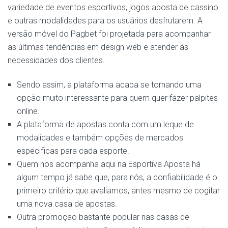
variedade de eventos esportivos, jogos aposta de cassino
e outras modalidades para os usuários desfrutarem. A
versão móvel do Pagbet foi projetada para acompanhar
as últimas tendências em design web e atender às
necessidades dos clientes.
Sendo assim, a plataforma acaba se tornando uma
opção muito interessante para quem quer fazer palpites
online.
A plataforma de apostas conta com um leque de
modalidades e também opções de mercados
especificas para cada esporte.
Quem nos acompanha aqui na Esportiva Aposta há
algum tempo já sabe que, para nós, a confiabilidade é o
primeiro critério que avaliamos, antes mesmo de cogitar
uma nova casa de apostas.
Outra promoção bastante popular nas casas de