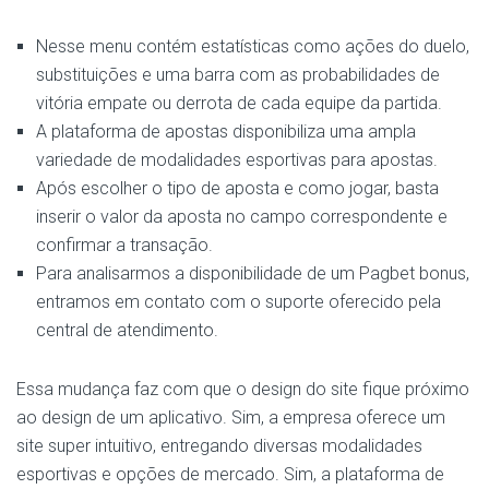
Nesse menu contém estatísticas como ações do duelo,
substituições e uma barra com as probabilidades de
vitória empate ou derrota de cada equipe da partida.
A plataforma de apostas disponibiliza uma ampla
variedade de modalidades esportivas para apostas.
Após escolher o tipo de aposta e como jogar, basta
inserir o valor da aposta no campo correspondente e
confirmar a transação.
Para analisarmos a disponibilidade de um Pagbet bonus,
entramos em contato com o suporte oferecido pela
central de atendimento.
Essa mudança faz com que o design do site fique próximo
ao design de um aplicativo. Sim, a empresa oferece um
site super intuitivo, entregando diversas modalidades
esportivas e opções de mercado. Sim, a plataforma de