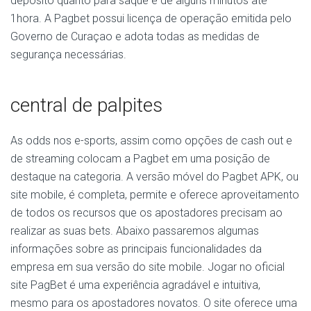
depósito quanto para saque é de alguns minutos até
1hora. A Pagbet possui licença de operação emitida pelo
Governo de Curaçao e adota todas as medidas de
segurança necessárias.
central de palpites
As odds nos e-sports, assim como opções de cash out e
de streaming colocam a Pagbet em uma posição de
destaque na categoria. A versão móvel do Pagbet APK, ou
site mobile, é completa, permite e oferece aproveitamento
de todos os recursos que os apostadores precisam ao
realizar as suas bets. Abaixo passaremos algumas
informações sobre as principais funcionalidades da
empresa em sua versão do site mobile. Jogar no oficial
site PagBet é uma experiência agradável e intuitiva,
mesmo para os apostadores novatos. O site oferece uma