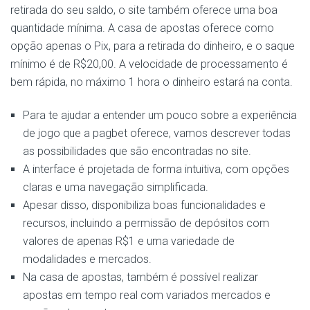
retirada do seu saldo, o site também oferece uma boa
quantidade mínima. A casa de apostas oferece como
opção apenas o Pix, para a retirada do dinheiro, e o saque
mínimo é de R$20,00. A velocidade de processamento é
bem rápida, no máximo 1 hora o dinheiro estará na conta.
Para te ajudar a entender um pouco sobre a experiência
de jogo que a pagbet oferece, vamos descrever todas
as possibilidades que são encontradas no site.
A interface é projetada de forma intuitiva, com opções
claras e uma navegação simplificada.
Apesar disso, disponibiliza boas funcionalidades e
recursos, incluindo a permissão de depósitos com
valores de apenas R$1 e uma variedade de
modalidades e mercados.
Na casa de apostas, também é possível realizar
apostas em tempo real com variados mercados e