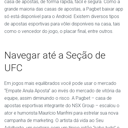
casa de apostas, de forma rápida, fácil e segura. Como a
grande maioria das casas de apostas, a Pagbet baixar app
só está disponível para o Android. Existem diversos tipos
de apostas esportivas para vôlei disponíveis na casa, tais
como o vencedor do jogo, o placar final, entre outros.
Navegar até a Seção de
UFC
Em jogos mais equilibrados você pode usar o mercado
“Empate Anula Aposta” ao invés do mercado de vitória da
equipe, assim diminuindo o risco. A Pagbet – casa de
apostas esportivas integrante do NSX Group – escalou o
ator e humorista Maurício Manfrini para estrelar sua nova
campanha de marketing. O artista dá vida ao Seu
Adalberto, um porteiro com um típico jeitão “sabe tudo” e