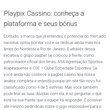
Playpix Cassino: conheça a
plataforma e seus bônus
Contudo, a marca que já entendeu o potencial do mercado
nacional, optou por dar voz e se dedicar ainda mais nos
times do Nordeste e Rio de Janeiro. E através dessa
iniciativa, o grupo pagbet se colocou à frente, como
patrocinador oficial dos times, ASA Agremiação Sportiva
Arapiraquense e CSE – Clube Sociedade Esportiva. Se
você ainda não conhece a pagbet casino, leia nossa
analise completa e entenda porque um site tão novo foi
classificado como 4 de 5 estrelas. Mas você também
pode tirar as suas dúvidas com ela, é só perguntar o que
está na sua mente que a equipe irá responder. É possível
até mesmo pedir dicas sobre o jogo responsável para o