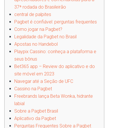
37ª rodada do Brasileirão
central de palpites
Pagbet é confiável: perguntas frequentes
Como jogar na Pagbet?
Legalidade da Pagbet no Brasil
Apostas no Handebol
Playpix Cassino: conheça a plataforma e
seus bônus
Bet365 app – Review do aplicativo e do
site móvel em 2023
Navegar até a Seção de UFC
Cassino na Pagbet
Freebrands lança Beta Wonka, hidrante
labial
Sobre a Pagbet Brasil
Aplicativo da Pagbet
Perguntas Frequentes Sobre a Pagbet