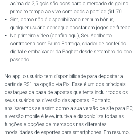
acima de 2,5 gols são bons para o mercado de gol no
primeiro tempo ao vivo com odds a parti de @1.70.
Sim, como não é disponibilizado nenhum bônus,
qualquer usuário consegue apostar em jogos de futebol.
No primeiro vídeo (confira aqui), Seu Adalberto
contracena com Bruno Formiga, criador de conteúdo
digital e embaixador da Pagbet desde setembro do ano
passado.
No app, o usuário tem disponibilidade para depositar a
partir de R$1 na opção via Pix. Esse é um dos principais
destaques da casa de apostas que tenta incluir todos os
seus usuários na diversão das apostas. Portanto,
analisaremos se assim como a sua versão de site para PC,
a versão mobile é leve, intuitiva e disponibiliza todas as
funções e opções de mercados nas diferentes
modalidades de esportes para smartphones. Em resumo,