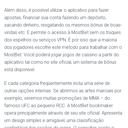
Além disso, é possível utilizar o aplicativo para fazer
apostas, financiar sua conta fazendo um depósito,
sacando dinheiro, resgatando os mesmos bônus de boas-
vindas etc. E permite o acesso à MostBet sem os truques
dos espelhos ou serviços VPN. É por isso que a maioria
dos jogadores escolhe este método para trabalhar com o
MostBet. Você poderá jogar jogos de cassino a partir do
aplicativo tal como no site oficial, um sistema de bônus
está disponível.
E cada categoria freqüentemente inclui uma série de
outras opções internas. Se abrirmos as artes marciais por
exemplo, veremos muitas promoções de MMA – do
famoso UFC ao pequeno RCC. A MostBet bookmaker
opera principalmente através de seu site oficial. Apresenta
um design simples e amigável, uma classificação
confortável das seções de jogos. O consultor aceita o