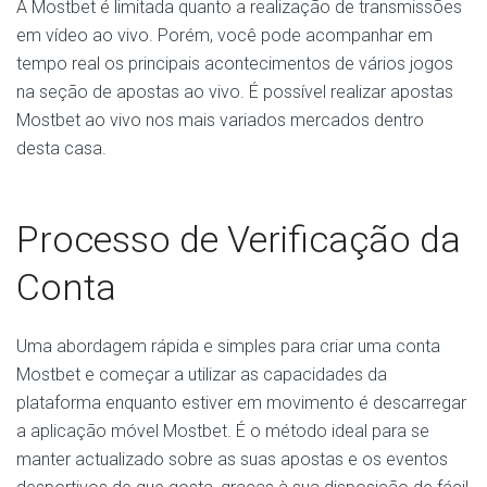
A Mostbet é limitada quanto a realização de transmissões
em vídeo ao vivo. Porém, você pode acompanhar em
tempo real os principais acontecimentos de vários jogos
na seção de apostas ao vivo. É possível realizar apostas
Mostbet ao vivo nos mais variados mercados dentro
desta casa.
Processo de Verificação da
Conta
Uma abordagem rápida e simples para criar uma conta
Mostbet e começar a utilizar as capacidades da
plataforma enquanto estiver em movimento é descarregar
a aplicação móvel Mostbet. É o método ideal para se
manter actualizado sobre as suas apostas e os eventos