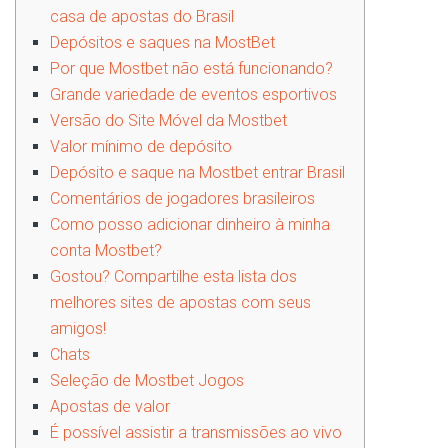
casa de apostas do Brasil
Depósitos e saques na MostBet
Por que Mostbet não está funcionando?
Grande variedade de eventos esportivos
Versão do Site Móvel da Mostbet
Valor mínimo de depósito
Depósito e saque na Mostbet entrar Brasil
Comentários de jogadores brasileiros
Como posso adicionar dinheiro à minha
conta Mostbet?
Gostou? Compartilhe esta lista dos
melhores sites de apostas com seus
amigos!
Chats
Seleção de Mostbet Jogos
Apostas de valor
É possível assistir a transmissões ao vivo