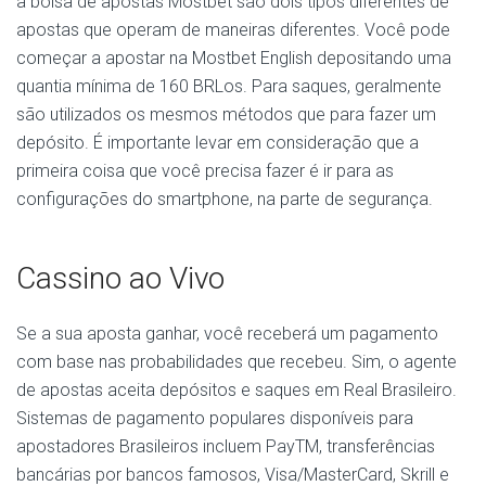
a bolsa de apostas Mostbet são dois tipos diferentes de
apostas que operam de maneiras diferentes. Você pode
começar a apostar na Mostbet English depositando uma
quantia mínima de 160 BRLos. Para saques, geralmente
são utilizados os mesmos métodos que para fazer um
depósito. É importante levar em consideração que a
primeira coisa que você precisa fazer é ir para as
configurações do smartphone, na parte de segurança.
Cassino ao Vivo
Se a sua aposta ganhar, você receberá um pagamento
com base nas probabilidades que recebeu. Sim, o agente
de apostas aceita depósitos e saques em Real Brasileiro.
Sistemas de pagamento populares disponíveis para
apostadores Brasileiros incluem PayTM, transferências
bancárias por bancos famosos, Visa/MasterCard, Skrill e