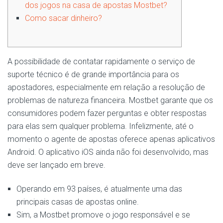
dos jogos na casa de apostas Mostbet?
Como sacar dinheiro?
A possibilidade de contatar rapidamente o serviço de
suporte técnico é de grande importância para os
apostadores, especialmente em relação a resolução de
problemas de natureza financeira. Mostbet garante que os
consumidores podem fazer perguntas e obter respostas
para elas sem qualquer problema. Infelizmente, até o
momento o agente de apostas oferece apenas aplicativos
Android. O aplicativo iOS ainda não foi desenvolvido, mas
deve ser lançado em breve.
Operando em 93 países, é atualmente uma das
principais casas de apostas online.
Sim, a Mostbet promove o jogo responsável e se