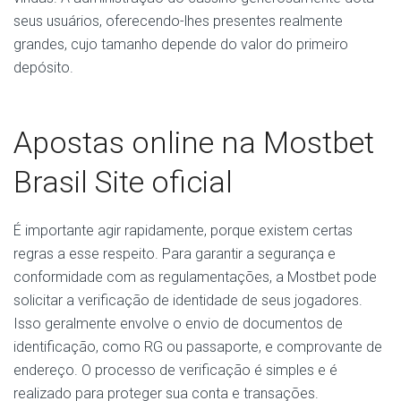
seus usuários, oferecendo-lhes presentes realmente
grandes, cujo tamanho depende do valor do primeiro
depósito.
Apostas online na Mostbet
Brasil Site oficial
É importante agir rapidamente, porque existem certas
regras a esse respeito. Para garantir a segurança e
conformidade com as regulamentações, a Mostbet pode
solicitar a verificação de identidade de seus jogadores.
Isso geralmente envolve o envio de documentos de
identificação, como RG ou passaporte, e comprovante de
endereço. O processo de verificação é simples e é
realizado para proteger sua conta e transações.