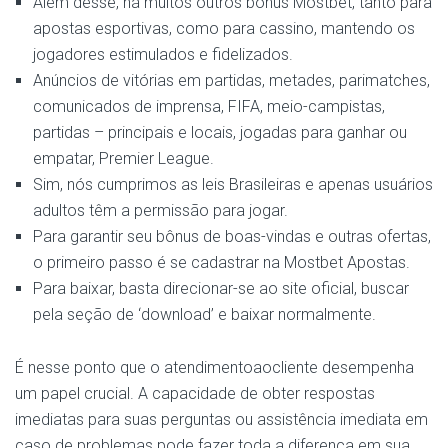
Além desse, há muitos outros bônus Mostbet, tanto para
apostas esportivas, como para cassino, mantendo os
jogadores estimulados e fidelizados.
Anúncios de vitórias em partidas, metades, parimatches,
comunicados de imprensa, FIFA, meio-campistas,
partidas – principais e locais, jogadas para ganhar ou
empatar, Premier League.
Sim, nós cumprimos as leis Brasileiras e apenas usuários
adultos têm a permissão para jogar.
Para garantir seu bônus de boas-vindas e outras ofertas,
o primeiro passo é se cadastrar na Mostbet Apostas.
Para baixar, basta direcionar-se ao site oficial, buscar
pela seção de ‘download’ e baixar normalmente.
É nesse ponto que o atendimentoaocliente desempenha
um papel crucial. A capacidade de obter respostas
imediatas para suas perguntas ou assistência imediata em
caso de problemas pode fazer toda a diferença em sua