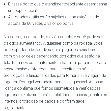
É nesse ponto que o atendimentoaocliente desempenha
um papel crucial.
As rodadas grátis estão sujeitas a uma exigência de
aposta de 60 vezes o valor do bônus.
No começo da rodada, o avião decola, e você pode ver
os odds aumentando. A qualquer ponto da rodada, você
pode apertar o botão de sacar e pegar os seus lucros,
com o valor deles dependendo dos odds que estão na
tela. Estamos constantemente a trabalhar para melhorar o
nosso casino e oferecer novos e excitantes bónus,
promoções e funcionalidades para tornar a sua viagem de
jogo em Portugal verdadeiramente inesquecível. A nossa
licença confirma que fomos submetidos a verificações
rigorosas relativamente à estabilidade financeira, controlos
internos, protecção de dados e conformidade
regulamentar.