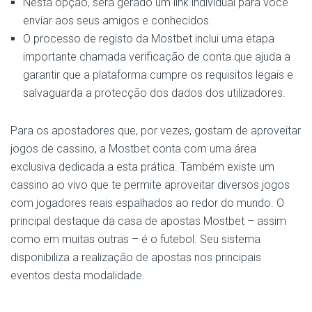
Nesta opção, será gerado um link individual para você
enviar aos seus amigos e conhecidos.
O processo de registo da Mostbet inclui uma etapa
importante chamada verificação de conta que ajuda a
garantir que a plataforma cumpre os requisitos legais e
salvaguarda a protecção dos dados dos utilizadores.
Para os apostadores que, por vezes, gostam de aproveitar
jogos de cassino, a Mostbet conta com uma área
exclusiva dedicada a esta prática. Também existe um
cassino ao vivo que te permite aproveitar diversos jogos
com jogadores reais espalhados ao redor do mundo. O
principal destaque da casa de apostas Mostbet – assim
como em muitas outras – é o futebol. Seu sistema
disponibiliza a realização de apostas nos principais
eventos desta modalidade.