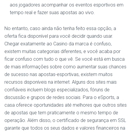
aos jogadores acompanhar os eventos esportivos em
tempo real e fazer suas apostas ao vivo.
No entanto, caso ainda não tenha feito essa opção, a
oferta fica disponível para você decidir quando usar.
Chegar exatamente ao Casino da marca é confuso,
existem muitas categorias diferentes, e você acaba por
ficar confuso com tudo o que vê. Se você está em busca
de mais informações sobre como aumentar suas chances
de sucesso nas apostas-esportivas, existem muitos
recursos disponíveis na internet. Alguns dos sites mais
confiáveis incluem blogs especializados, fóruns de
discussão e grupos de redes sociais. Para o eSports, a
casa oferece oportunidades até melhores que outros sites
de apostas que tem praticamente o mesmo tempo de
operação. Além disso, o certificado de segurança em SSL
garante que todos os seus dados e valores financeiros na