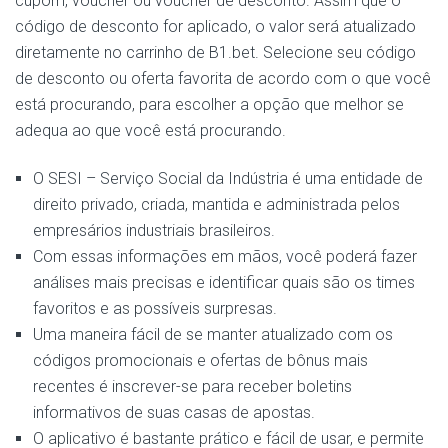
cupom, voucher ou voucher de desconto. Assim que o
código de desconto for aplicado, o valor será atualizado
diretamente no carrinho de B1.bet. Selecione seu código
de desconto ou oferta favorita de acordo com o que você
está procurando, para escolher a opção que melhor se
adequa ao que você está procurando.
O SESI – Serviço Social da Indústria é uma entidade de
direito privado, criada, mantida e administrada pelos
empresários industriais brasileiros.
Com essas informações em mãos, você poderá fazer
análises mais precisas e identificar quais são os times
favoritos e as possíveis surpresas.
Uma maneira fácil de se manter atualizado com os
códigos promocionais e ofertas de bônus mais
recentes é inscrever-se para receber boletins
informativos de suas casas de apostas.
O aplicativo é bastante prático e fácil de usar, e permite