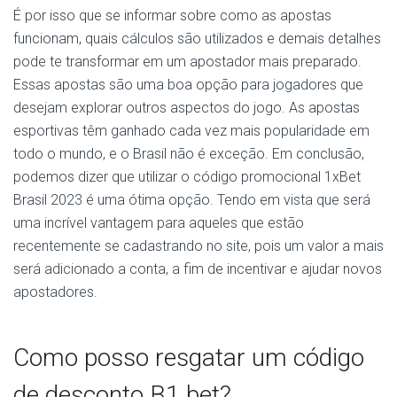
É por isso que se informar sobre como as apostas
funcionam, quais cálculos são utilizados e demais detalhes
pode te transformar em um apostador mais preparado.
Essas apostas são uma boa opção para jogadores que
desejam explorar outros aspectos do jogo. As apostas
esportivas têm ganhado cada vez mais popularidade em
todo o mundo, e o Brasil não é exceção. Em conclusão,
podemos dizer que utilizar o código promocional 1xBet
Brasil 2023 é uma ótima opção. Tendo em vista que será
uma incrível vantagem para aqueles que estão
recentemente se cadastrando no site, pois um valor a mais
será adicionado a conta, a fim de incentivar e ajudar novos
apostadores.
Como posso resgatar um código
de desconto B1.bet?