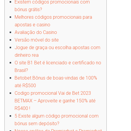
Existem códigos promocionais com
bónus grátis?
Melhores códigos promocionais para
apostas e casino
Avaliação do Casino
Versão móvel do site
Jogue de graça ou escolha apostas com
dinheiro rea
O site B1 Bet é licenciado e certificado no
Brasil?
Betobet Bônus de boas-vindas de 100%
até R$500
Codigo promocional Vai de Bet 2023
BETMAX – Aproveite e ganhe 150% até
R$400 !
5 Existe algum código promocional com
bónus sem depósito?