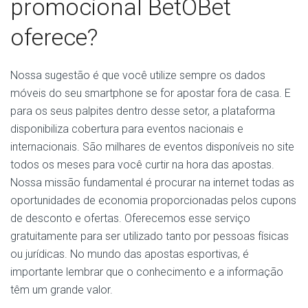
promocional BetOBet
oferece?
Nossa sugestão é que você utilize sempre os dados
móveis do seu smartphone se for apostar fora de casa. E
para os seus palpites dentro desse setor, a plataforma
disponibiliza cobertura para eventos nacionais e
internacionais. São milhares de eventos disponíveis no site
todos os meses para você curtir na hora das apostas.
Nossa missão fundamental é procurar na internet todas as
oportunidades de economia proporcionadas pelos cupons
de desconto e ofertas. Oferecemos esse serviço
gratuitamente para ser utilizado tanto por pessoas físicas
ou jurídicas. No mundo das apostas esportivas, é
importante lembrar que o conhecimento e a informação
têm um grande valor.