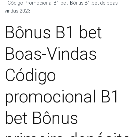
ll Código Promocional B1 bet ️ Bônus B1.bet de boas-
vindas 2023
Bônus B1 bet
Boas-Vindas ️
Código
promocional B1
bet Bônus