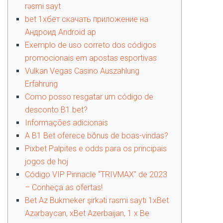
rəsmi sayt
bet 1хбет скачать приложение на
Андроид Android ap
Exemplo de uso correto dos códigos
promocionais em apostas esportivas
Vulkan Vegas Casino Auszahlung
Erfahrung
Como posso resgatar um código de
desconto B1.bet?
Informações adicionais
A B1 Bet oferece bônus de boas-vindas?
Pixbet Palpites e odds para os principais
jogos de hoj
Código VIP Pinnacle “TRIVMAX” de 2023
– Conheça as ofertas!
Bet Az Bukmeker şirkəti rəsmi saytı 1xBet
Azərbaycan, xBet Azerbaijan, 1 x Be