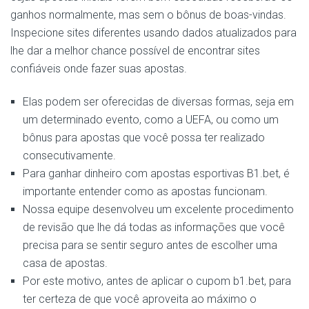
ganhos normalmente, mas sem o bônus de boas-vindas.
Inspecione sites diferentes usando dados atualizados para
lhe dar a melhor chance possível de encontrar sites
confiáveis onde fazer suas apostas.
Elas podem ser oferecidas de diversas formas, seja em
um determinado evento, como a UEFA, ou como um
bônus para apostas que você possa ter realizado
consecutivamente.
Para ganhar dinheiro com apostas esportivas B1.bet, é
importante entender como as apostas funcionam.
Nossa equipe desenvolveu um excelente procedimento
de revisão que lhe dá todas as informações que você
precisa para se sentir seguro antes de escolher uma
casa de apostas.
Por este motivo, antes de aplicar o cupom b1.bet, para
ter certeza de que você aproveita ao máximo o