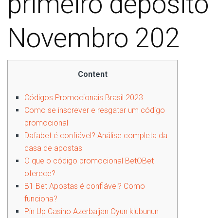
primeiro depósito
Novembro 202
Content
Códigos Promocionais Brasil 2023
Como se inscrever e resgatar um código
promocional
Dafabet é confiável? Análise completa da
casa de apostas
O que o código promocional BetOBet
oferece?
B1 Bet Apostas é confiável? Como
funciona?
Pin Up Casino Azerbaijan Oyun klubunun