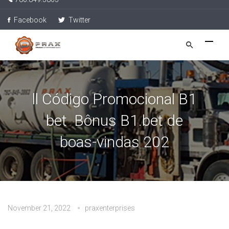
Facebook
Twitter
ll Código Promocional B1
bet ️ Bônus B1.bet de
boas-vindas 202
November 21, 2022
praxenterprises