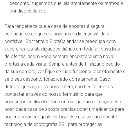
desconto, sugerimos que leia atentamente os termos e
condições de uso.
Para ter certeza que a casa de apostas é segura,
certifique-se de que ela possui uma licença válida e
confiável. Somente o SlotsCalendar se preocupa com
você e realiza atualizações diárias em toda a nossa lista
de ofertas, assim você sempre encontrará uma nova
ofertas a cada visita. Sempre antes de finalizar o pedido
da sua compra, verifique se tudo funcionou corretamente e
se o seu desconto foi aplicado corretamente. Caso
detecte que algo não correu bem, não hesite em nos
contactar através do nosso formulário para que
possamos analisá-lo. Como informado no começo deste
post, cada casa de aposta precisa obter uma licença para
poder operar em qualquer lugar. Ele usa a mais recente
tecnologia de criptografia SSL para proteger as