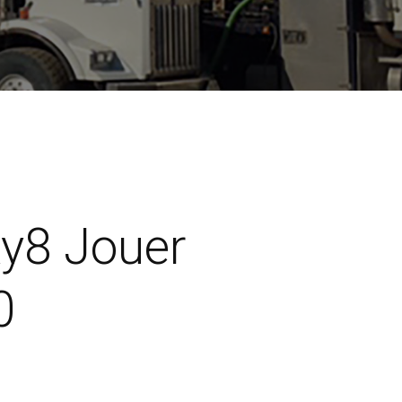
ky8 Jouer
0