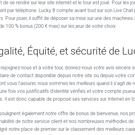
fit de se rendre sur leur site internet et le tour est joué. Pour les
joint par téléphone. Lucky 8 compte avant tout sur son Live Chat
rs. Pour jouer, il suffit de déposer sa mise sur une des machines
 de 100 % bonus (200 € max) sur les jeux de votre choix.
galité, Équité, et sécurité de 
 rejoignez-nous et à votre tour, donnez-nous votre avis sincère sur
laire de contact disponible depuis notre site ou depuis votre c
ont vous l’assurer, nous sommes les meilleurs quand il s’agit de 
 une fois vos justificatifs d’identité vérifiés et votre compte joue
s. Il est donc capable de proposé ses services sur Internet en to
 soulignent également notre offre de bonus de bienvenue, nos p
mabilité de notre service client et nos nombreuses méthodes de
gré notre place de premier sur le classement des meilleurs cas