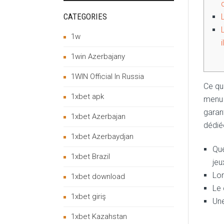
c
CATEGORIES
1w
1win Azerbajany
1WIN Official In Russia
Ce qu
1xbet apk
menu 
garan
1xbet Azerbajan
dédié
1xbet Azerbaydjan
Que
1xbet Brazil
jeu
Lor
1xbet download
Le 
1xbet giriş
Une
1xbet Kazahstan