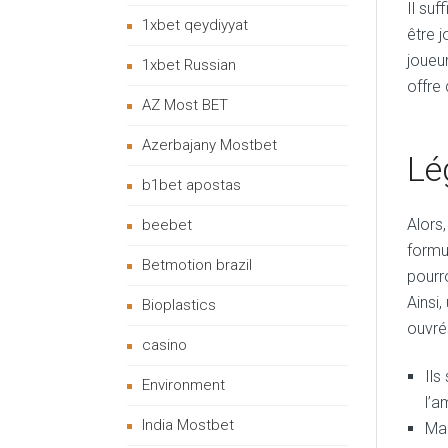
Il suf
1xbet qeydiyyat
être 
joueu
1xbet Russian
offre
AZ Most BET
Azerbajany Mostbet
Lé
b1bet apostas
Alors,
beebet
formu
Betmotion brazil
pourr
Ainsi,
Bioplastics
ouvré
casino
Ils
Environment
l’a
India Mostbet
Mal