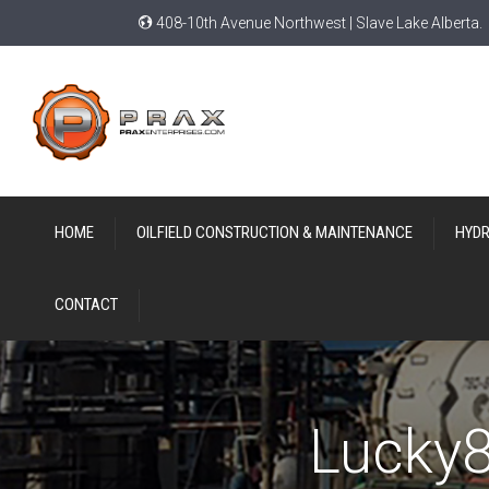
408-10th Avenue Northwest | Slave Lake Alberta.
HOME
OILFIELD CONSTRUCTION & MAINTENANCE
HYD
CONTACT
Lucky8