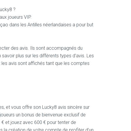
Lucky8 ?
aux joueurs VIP.
açao dans les Antilles néerlandaises a pour but
llecter des avis. Ils sont accompagnés du
n savoir plus sur les différents types d’avis. Les
 les avis sont affichés tant que les comptes
es, et vous offre son Lucky8 avis sincère sur
joueurs un bonus de bienvenue exclusif de
 € et jouez avec 600 € pour tenter de
la création de votre compte de profiter d’un