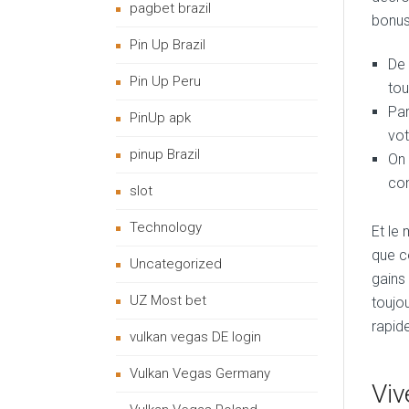
pagbet brazil
bonus
Pin Up Brazil
De 
Pin Up Peru
tou
Par
PinUp apk
vot
pinup Brazil
On 
co
slot
Technology
Et le 
que c
Uncategorized
gains 
UZ Most bet
toujo
rapid
vulkan vegas DE login
Vulkan Vegas Germany
Viv