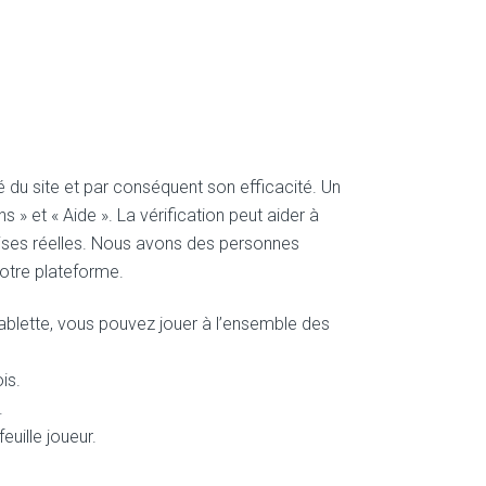
é du site et par conséquent son efficacité. Un
» et « Aide ». La vérification peut aider à
prises réelles. Nous avons des personnes
notre plateforme.
tablette, vous pouvez jouer à l’ensemble des
is.
.
euille joueur.