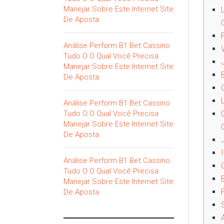
Manejar Sobre Este Internet Site
De Aposta
Análise Perform B1 Bet Cassino
Tudo O O Qual Você Precisa
Manejar Sobre Este Internet Site
De Aposta
Análise Perform B1 Bet Cassino
Tudo O O Qual Você Precisa
Manejar Sobre Este Internet Site
De Aposta
Análise Perform B1 Bet Cassino
Tudo O O Qual Você Precisa
Manejar Sobre Este Internet Site
De Aposta