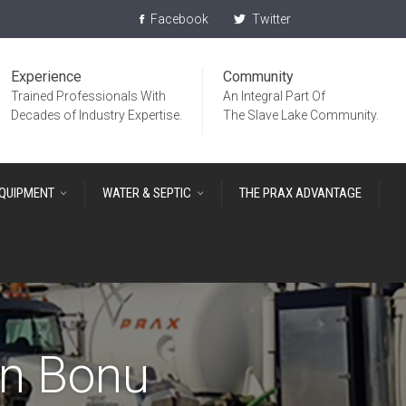
Facebook
Twitter
Experience
Community
Trained Professionals With
An Integral Part Of
Decades of Industry Expertise.
The Slave Lake Community.
EQUIPMENT
WATER & SEPTIC
THE PRAX ADVANTAGE
en Bonu