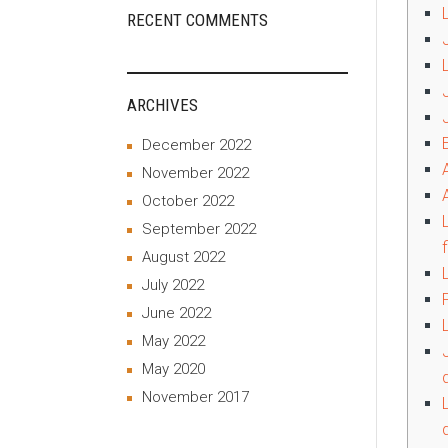
RECENT COMMENTS
ARCHIVES
December 2022
November 2022
October 2022
September 2022
August 2022
July 2022
June 2022
May 2022
May 2020
November 2017