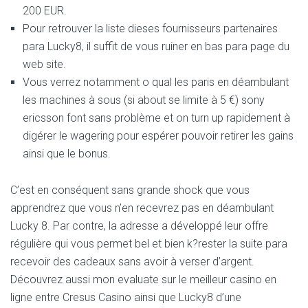
200 EUR.
Pour retrouver la liste dieses fournisseurs partenaires
para Lucky8, il suffit de vous ruiner en bas para page du
web site.
Vous verrez notamment o qual les paris en déambulant
les machines à sous (si about se limite à 5 €) sony
ericsson font sans problème et on turn up rapidement à
digérer le wagering pour espérer pouvoir retirer les gains
ainsi que le bonus.
C’est en conséquent sans grande shock que vous
apprendrez que vous n’en recevrez pas en déambulant
Lucky 8. Par contre, la adresse a développé leur offre
régulière qui vous permet bel et bien k?rester la suite para
recevoir des cadeaux sans avoir à verser d’argent.
Découvrez aussi mon evaluate sur le meilleur casino en
ligne entre Cresus Casino ainsi que Lucky8 d’une