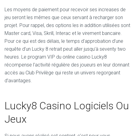
Les moyens de paiement pour recevoir ses increases de
jeu seront les mêmes que ceux servant à recharger son
projet. Pour rappel, des options les in addition utilisées sont
Master card, Visa, Skrill, Interac et le virement bancaire.
Pour ce qui est des délais, le temps d’approbation d’une
requête d’un Lucky 8 retrait peut aller jusqu’à seventy two
heures. Le program VIP du online casino Lucky8
récompense l’activité régulière des joueurs en leur donnant
accès au Club Privilège qui reste un univers regorgeant
d’avantages.
Lucky8 Casino Logiciels Ou
Jeux
Si nous avons réalisé cet content, c’est pour vous