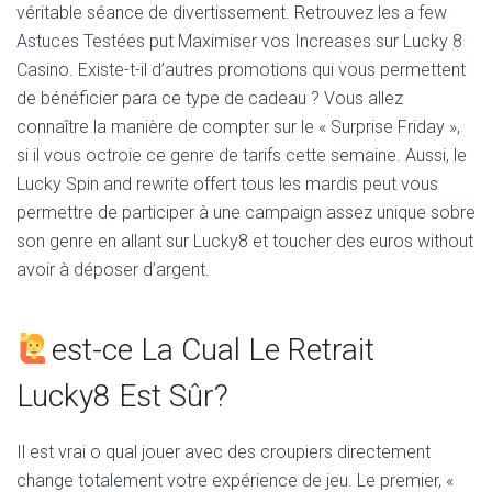
véritable séance de divertissement. Retrouvez les a few
Astuces Testées put Maximiser vos Increases sur Lucky 8
Casino. Existe-t-il d’autres promotions qui vous permettent
de bénéficier para ce type de cadeau ? Vous allez
connaître la manière de compter sur le « Surprise Friday »,
si il vous octroie ce genre de tarifs cette semaine. Aussi, le
Lucky Spin and rewrite offert tous les mardis peut vous
permettre de participer à une campaign assez unique sobre
son genre en allant sur Lucky8 et toucher des euros without
avoir à déposer d’argent.
est-ce La Cual Le Retrait
Lucky8 Est Sûr?
Il est vrai o qual jouer avec des croupiers directement
change totalement votre expérience de jeu. Le premier, «