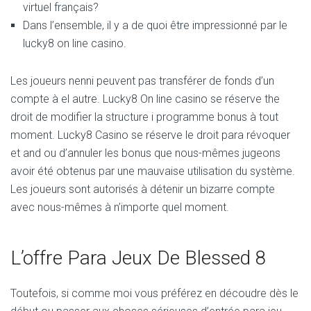
virtuel français?
Dans l’ensemble, il y a de quoi être impressionné par le
lucky8 on line casino.
Les joueurs nenni peuvent pas transférer de fonds d’un
compte à el autre. Lucky8 On line casino se réserve the
droit de modifier la structure i programme bonus à tout
moment. Lucky8 Casino se réserve le droit para révoquer
et and ou d’annuler les bonus que nous-mêmes jugeons
avoir été obtenus par une mauvaise utilisation du système.
Les joueurs sont autorisés à détenir un bizarre compte
avec nous-mêmes à n’importe quel moment.
L’offre Para Jeux De Blessed 8
Toutefois, si comme moi vous préférez en découdre dès le