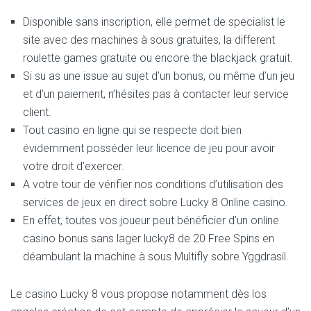
Disponible sans inscription, elle permet de specialist le
site avec des machines à sous gratuites, la different
roulette games gratuite ou encore the blackjack gratuit.
Si su as une issue au sujet d’un bonus, ou même d’un jeu
et d’un paiement, n’hésites pas à contacter leur service
client.
Tout casino en ligne qui se respecte doit bien
évidemment posséder leur licence de jeu pour avoir
votre droit d’exercer.
A votre tour de vérifier nos conditions d’utilisation des
services de jeux en direct sobre Lucky 8 Online casino.
En effet, toutes vos joueur peut bénéficier d’un online
casino bonus sans lager lucky8 de 20 Free Spins en
déambulant la machine à sous Multifly sobre Yggdrasil.
Le casino Lucky 8 vous propose notamment dès los