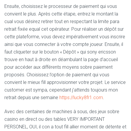
Ensuite, choisissez le processeur de paiement qui vous
convient le plus. Après cette étape, entrez le montant la
cual vous désirez retirer tout en respectant la limite para
retrait fixée equal cet opérateur. Pour réaliser un dépôt sur
cette plateforme, vous devez impérativement vous inscrire
ainsi que vous connecter à votre compte joueur. Ensuite, il
faut cliqueter sur le bouton « Dépôt » qui sony ericsson
trouve en haut à droite en déambulant la page d’accueil
pour accéder aux différents moyens sobre paiement
proposés. Choisissez l’option de paiement qui vous
convient le mieux fill approvisionner votre projet. Le service
customer est sympa, cependant j’attends toujours mon
retrait depuis une semaine
https://lucky8fr1.com
.
Avec des centaines de machines à sous, des jeux sobre
casino en direct ou des tables VERY IMPORTANT
PERSONEL, OUI, il con a tout fill allier moment de détente et