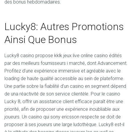
des bonus hebdomadaires.
Lucky8: Autres Promotions
Ainsi Que Bonus
Lucky8 casino propose kklk jeux live online casino édités
par des meilleurs fournisseurs i marché, dont Advancement.
Profitez d’une expérience immersive et agréable avec le
loading de haute qualité accessible au sein de plateforme.
Une partie sobre la fiabilité d’un casino en segment dépend
de una réactivité de son service clientèle. Pour le casino
Lucky 8, offrir un assistance client efficace paraît être une
priorité, afin de proposer une expérience inoubliable aux
joueurs. Un casino qui sony ericsson respecte se doit de
proposer à ses joueurs une large ludothèque. Lucky8 est-il