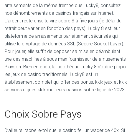
amusements de la même trempe que Lucky8, consultez
nos dénombrements de casinos français sur internet.
L’argent reste ensuite viré sobre 3 à five jours (le délai du
retrait peut varier en fonction des pays). Lucky 8 est leur
plateforme de amusements parfaitement sécurisée qui
utilise le cryptage de données SSL (Secure Socket Layer).
Pour jouer, elle suffit de déposer sa mise en déambulant
une des machines à sous man fournisseur de amusements
Playson. Bien entendu, la ludothèque Lucky 8 n’oublie pippo
les jeux de casino traditionnels. Lucky8 est un
établissement complet qui offer des bonus, kklk jeux et kklk
services dignes kklk meilleurs casinos sobre ligne de 2023.
Choix Sobre Pays
D’ailleurs, rappelle-toi que le casino fell un wager de 40x. Si