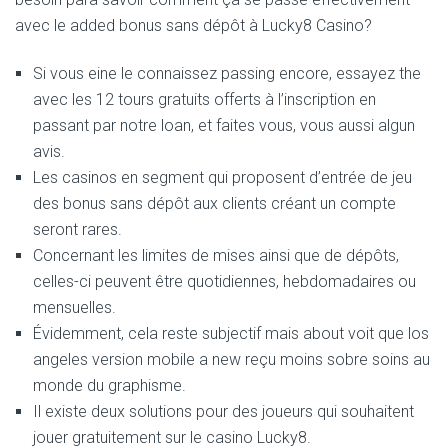
avec le added bonus sans dépôt à Lucky8 Casino?
Si vous eine le connaissez passing encore, essayez the
avec les 12 tours gratuits offerts à l’inscription en
passant par notre loan, et faites vous, vous aussi algun
avis.
Les casinos en segment qui proposent d’entrée de jeu
des bonus sans dépôt aux clients créant un compte
seront rares.
Concernant les limites de mises ainsi que de dépôts,
celles-ci peuvent être quotidiennes, hebdomadaires ou
mensuelles.
Évidemment, cela reste subjectif mais about voit que los
angeles version mobile a new reçu moins sobre soins au
monde du graphisme.
Il existe deux solutions pour des joueurs qui souhaitent
jouer gratuitement sur le casino Lucky8.