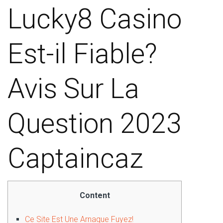
Lucky8 Casino
Est-il Fiable? ​
Avis Sur La
Question 2023
Captaincaz
Content
Ce Site Est Une Arnaque Fuyez!