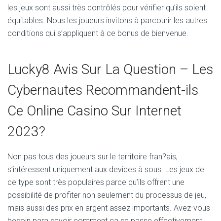
les jeux sont aussi très contrôlés pour vérifier qu’ils soient
équitables. Nous les joueurs invitons à parcourir les autres
conditions qui s’appliquent à ce bonus de bienvenue.
Lucky8 Avis Sur La Question – Les
Cybernautes Recommandent-ils
Ce Online Casino Sur Internet
2023?
Non pas tous des joueurs sur le territoire fran?ais,
s’intéressent uniquement aux devices à sous. Les jeux de
ce type sont très populaires parce qu’ils offrent une
possibilité de profiter non seulement du processus de jeu,
mais aussi des prix en argent assez importants. Avez-vous
besoin para savoir comment ça se passe effectivement