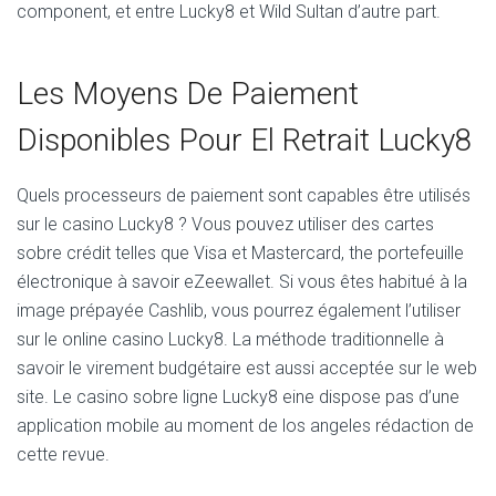
component, et entre Lucky8 et Wild Sultan d’autre part.
Les Moyens De Paiement
Disponibles Pour El Retrait Lucky8
Quels processeurs de paiement sont capables être utilisés
sur le casino Lucky8 ? Vous pouvez utiliser des cartes
sobre crédit telles que Visa et Mastercard, the portefeuille
électronique à savoir eZeewallet. Si vous êtes habitué à la
image prépayée Cashlib, vous pourrez également l’utiliser
sur le online casino Lucky8. La méthode traditionnelle à
savoir le virement budgétaire est aussi acceptée sur le web
site. Le casino sobre ligne Lucky8 eine dispose pas d’une
application mobile au moment de los angeles rédaction de
cette revue.