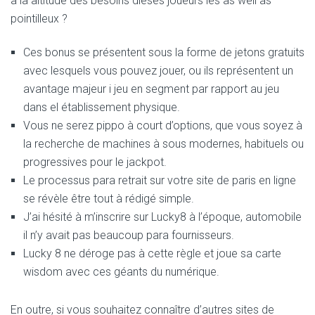
à la altitude des besoins dieses joueurs les as well as
pointilleux ?
Ces bonus se présentent sous la forme de jetons gratuits
avec lesquels vous pouvez jouer, ou ils représentent un
avantage majeur i jeu en segment par rapport au jeu
dans el établissement physique.
Vous ne serez pippo à court d’options, que vous soyez à
la recherche de machines à sous modernes, habituels ou
progressives pour le jackpot.
Le processus para retrait sur votre site de paris en ligne
se révèle être tout à rédigé simple.
J’ai hésité à m’inscrire sur Lucky8 à l’époque, automobile
il n’y avait pas beaucoup para fournisseurs.
Lucky 8 ne déroge pas à cette règle et joue sa carte
wisdom avec ces géants du numérique.
En outre, si vous souhaitez connaître d’autres sites de