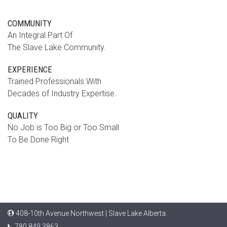
COMMUNITY
An Integral Part Of
The Slave Lake Community.
EXPERIENCE
Trained Professionals With
Decades of Industry Expertise.
QUALITY
No Job is Too Big or Too Small
To Be Done Right
408-10th Avenue Northwest | Slave Lake Alberta.
780.849.3863