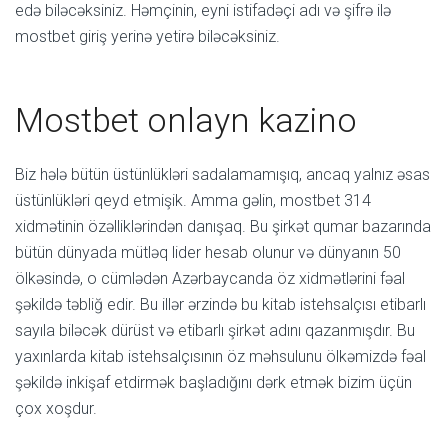
edə biləcəksiniz. Həmçinin, eyni istifadəçi adı və şifrə ilə
mostbet giriş yerinə yetirə biləcəksiniz.
Mostbet onlayn kazino
Biz hələ bütün üstünlükləri sadalamamışıq, ancaq yalnız əsas
üstünlükləri qeyd etmişik. Amma gəlin, mostbet 314
xidmətinin özəlliklərindən danışaq. Bu şirkət qumar bazarında
bütün dünyada mütləq lider hesab olunur və dünyanın 50
ölkəsində, o cümlədən Azərbaycanda öz xidmətlərini fəal
şəkildə təbliğ edir. Bu illər ərzində bu kitab istehsalçısı etibarlı
sayıla biləcək dürüst və etibarlı şirkət adını qazanmışdır. Bu
yaxınlarda kitab istehsalçısının öz məhsulunu ölkəmizdə fəal
şəkildə inkişaf etdirmək başladığını dərk etmək bizim üçün
çox xoşdur.