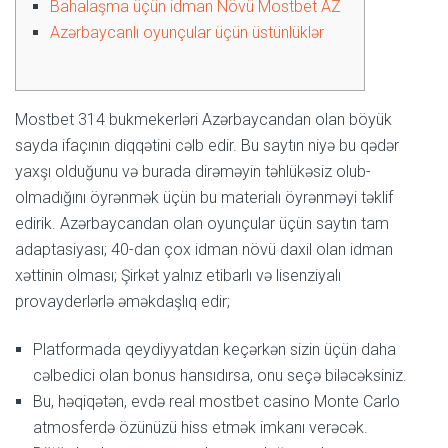
Bahalaşma üçün idman Növü Mostbet AZ
Azərbaycanlı oyunçular üçün üstünlüklər
Mostbet 314 bukmekerləri Azərbaycandan olan böyük
sayda ifaçının diqqətini cəlb edir. Bu saytın niyə bu qədər
yaxşı olduğunu və burada dirəməyin təhlükəsiz olub-
olmadığını öyrənmək üçün bu materialı öyrənməyi təklif
edirik. Azərbaycandan olan oyunçular üçün saytın tam
adaptasiyası; 40-dan çox idman növü daxil olan idman
xəttinin olması; Şirkət yalnız etibarlı və lisenziyalı
provayderlərlə əməkdaşlıq edir;
Platformada qeydiyyatdan keçərkən sizin üçün daha
cəlbedici olan bonus hansıdırsa, onu seçə biləcəksiniz.
Bu, həqiqətən, evdə real mostbet casino Monte Carlo
atmosferdə özünüzü hiss etmək imkanı verəcək.