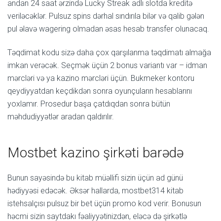
andan 24 saat ərzində Lucky Streak adlı slotda kreditə
veriləcəklər. Pulsuz spins dərhal sındırıla bilər və qalib gələn
pul əlavə wagering olmadan əsas hesab transfer olunacaq.
Təqdimat kodu sizə daha çox qarşılanma təqdimatı almağa
imkan verəcək. Seçmək üçün 2 bonus variantı var – idman
mərcləri və ya kazino mərcləri üçün. Bukmeker kontoru
qeydiyyatdan keçdikdən sonra oyunçuların hesablarını
yoxlamır. Prosedur başa çatdıqdan sonra bütün
məhdudiyyətlər aradan qaldırılır.
Mostbet kazino şirkəti barədə
Bunun sayəsində bu kitab müəllifi sizin üçün ad günü
hədiyyəsi edəcək. Əksər hallarda, mostbet314 kitab
istehsalçısı pulsuz bir bet üçün promo kod verir. Bonusun
həcmi sizin saytdakı fəaliyyətinizdən, eləcə də şirkətlə