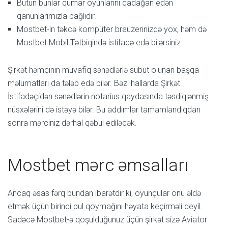
Bütün bunlar qumar oyunlarını qadağan edən
qanunlarımızla bağlıdır.
Mostbet-in təkcə kompüter brauzerinizdə yox, həm də
Mostbet Mobil Tətbiqində istifadə edə bilərsiniz.
Şirkət həmçinin müvafiq sənədlərlə sübut olunan başqa
məlumatları da tələb edə bilər. Bəzi hallarda Şirkət
İstifadəçidən sənədlərin notarius qaydasında təsdiqlənmiş
nüsxələrini də istəyə bilər. Bu addımlar tamamlandıqdan
sonra mərciniz dərhal qəbul ediləcək.
Mostbet mərc əmsalları
Ancaq əsas fərq bundan ibarətdir ki, oyunçular onu əldə
etmək üçün birinci pul qoymağını həyata keçirməli deyil.
Sadəcə Mostbet-ə qoşulduğunuz üçün şirkət sizə Aviator