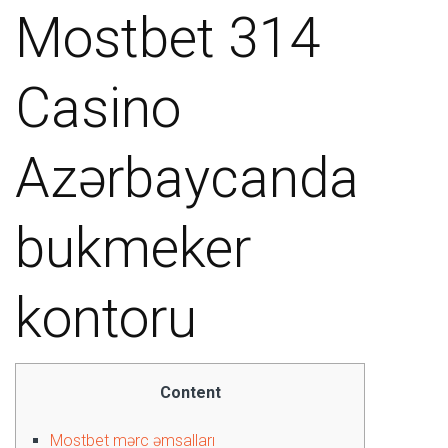
Mostbet 314
Casino
Azərbaycanda
bukmeker
kontoru
Content
Mostbet mərc əmsalları