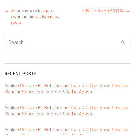
←
Azərbaycanda mərc
PIN UP AZERBAYCA
→
Post
oyunları şirkəti Baxış və
rəylə
navigation
Search
for:
RECENT POSTS
Análise Perform B1 Bet Cassino Tudo O O Qual Você Precisa
Manejar Sobre Este Internet Site De Aposta
Análise Perform B1 Bet Cassino Tudo O O Qual Você Precisa
Manejar Sobre Este Internet Site De Aposta
Análise Perform B1 Bet Cassino Tudo O O Qual Você Precisa