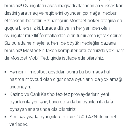
bilərsiniz! Oyunçuların əsas məqsədi əllərindən ən yüksək kart
dəstini yaratmaq və rəqiblərini oyundan çıxmağa məcbur
etməkdən ibarətdir. Siz həmçinin Mostbet poker otağına da
qoşula bilərsiniz ki, burada dünyanın hər yerindən olan
oyunçular müxtlif formatlardan olan turnirlərdə iştirak edirlər.
Siz burada həm əylənə, həm də böyük məbləğlər qazana
bilərsiniz! Mostbet-in təkcə kompüter brauzerinizdə yox, həm
də Mostbet Mobil Tətbiqində istifadə edə bilərsiniz.
Həmçinin, mostbet qeyddən sonra bu bölmədə hal-
hazırda mövcud olan digər qəza oyunlarını da yoxlamağı
unutmayın.
Kazino və Canlı Kazino tez-tez provayderlərin yeni
oyunları ilə yenilənir, buna görə də bu oyunları ilk dəfə
oynayanlar arasında ola bilərsiniz.
Son səviyyədə oyunçulara pulsuz 1500 AZN-lik bir bet
veriləcək.