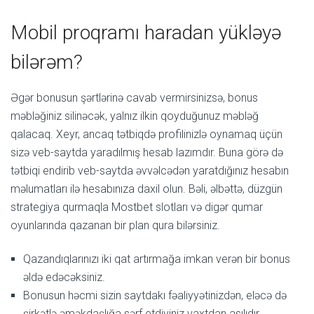
Mobil proqramı haradan yükləyə
bilərəm?
Əgər bonusun şərtlərinə cavab vermirsinizsə, bonus
məbləğiniz silinəcək, yalnız ilkin qoyduğunuz məbləğ
qalacaq. Xeyr, ancaq tətbiqdə profilinizlə oynamaq üçün
sizə veb-saytda yaradılmış hesab lazımdır. Buna görə də
tətbiqi endirib veb-saytda əvvəlcədən yaratdığınız hesabın
məlumatları ilə hesabınıza daxil olun. Bəli, əlbəttə, düzgün
strategiya qurmaqla Mostbet slotları və digər qumar
oyunlarında qazanan bir plan qura bilərsiniz.
Qazandıqlarınızı iki qat artırmağa imkan verən bir bonus
əldə edəcəksiniz.
Bonusun həcmi sizin saytdakı fəaliyyətinizdən, eləcə də
şirkətlə əməkdaşlığa sərf etdiyiniz vaxtdan asılıdır.