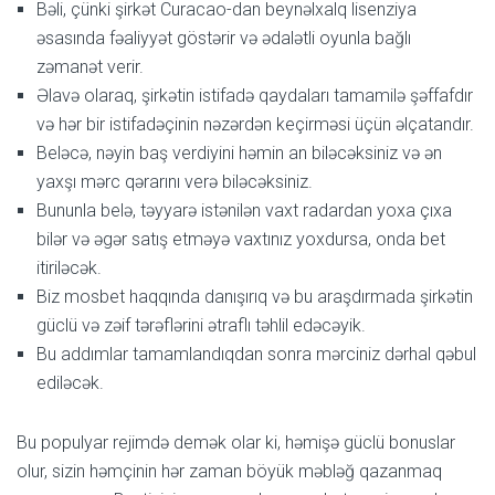
Bəli, çünki şirkət Curacao-dan beynəlxalq lisenziya
əsasında fəaliyyət göstərir və ədalətli oyunla bağlı
zəmanət verir.
Əlavə olaraq, şirkətin istifadə qaydaları tamamilə şəffafdır
və hər bir istifadəçinin nəzərdən keçirməsi üçün əlçatandır.
Beləcə, nəyin baş verdiyini həmin an biləcəksiniz və ən
yaxşı mərc qərarını verə biləcəksiniz.
Bununla belə, təyyarə istənilən vaxt radardan yoxa çıxa
bilər və əgər satış etməyə vaxtınız yoxdursa, onda bet
itiriləcək.
Biz mosbet haqqında danışırıq və bu araşdırmada şirkətin
güclü və zəif tərəflərini ətraflı təhlil edəcəyik.
Bu addımlar tamamlandıqdan sonra mərciniz dərhal qəbul
ediləcək.
Bu populyar rejimdə demək olar ki, həmişə güclü bonuslar
olur, sizin həmçinin hər zaman böyük məbləğ qazanmaq