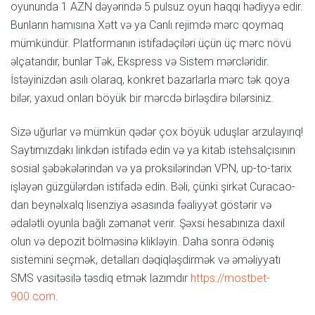
oyununda 1 AZN dəyərində 5 pulsuz oyun haqqı hədiyyə edir.
Bunların hamısına Xətt və ya Canlı rejimdə mərc qoymaq
mümkündür. Platformanın istifadəçiləri üçün üç mərc növü
əlçatandır, bunlar Tək, Ekspress və Sistem mərcləridir.
İstəyinizdən asılı olaraq, konkret bazarlarla mərc tək qoya
bilər, yaxud onları böyük bir mərcdə birləşdirə bilərsiniz.
Sizə uğurlar və mümkün qədər çox böyük uduşlar arzulayırıq!
Saytımızdakı linkdən istifadə edin və ya kitab istehsalçısının
sosial şəbəkələrindən və ya proksilərindən VPN, up-to-tarix
işləyən güzgülərdən istifadə edin. Bəli, çünki şirkət Curacao-
dan beynəlxalq lisenziya əsasında fəaliyyət göstərir və
ədalətli oyunla bağlı zəmanət verir. Şəxsi hesabınıza daxil
olun və depozit bölməsinə klikləyin. Daha sonra ödəniş
sistemini seçmək, detalları dəqiqləşdirmək və əməliyyatı
SMS vasitəsilə təsdiq etmək lazımdır
https://mostbet-
900.com
.