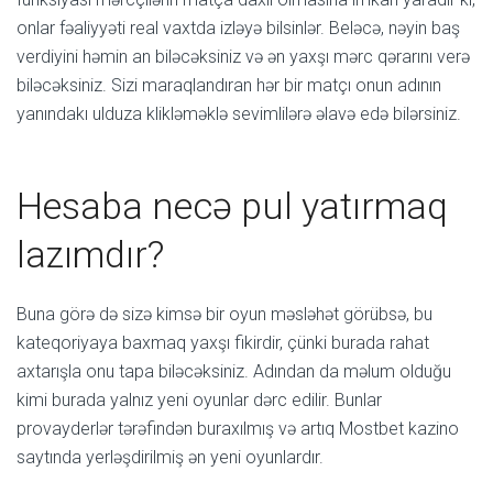
onlar fəaliyyəti real vaxtda izləyə bilsinlər. Beləcə, nəyin baş
verdiyini həmin an biləcəksiniz və ən yaxşı mərc qərarını verə
biləcəksiniz. Sizi maraqlandıran hər bir matçı onun adının
yanındakı ulduza klikləməklə sevimlilərə əlavə edə bilərsiniz.
Hesaba necə pul yatırmaq
lazımdır?
Buna görə də sizə kimsə bir oyun məsləhət görübsə, bu
kateqoriyaya baxmaq yaxşı fikirdir, çünki burada rahat
axtarışla onu tapa biləcəksiniz. Adından da məlum olduğu
kimi burada yalnız yeni oyunlar dərc edilir. Bunlar
provayderlər tərəfindən buraxılmış və artıq Mostbet kazino
saytında yerləşdirilmiş ən yeni oyunlardır.