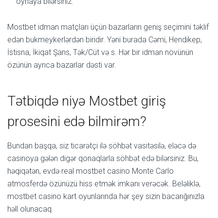
oynaya bilərsiniz.
Mostbet idman matçları üçün bazarların geniş seçimini təklif
edən bukmeykerlərdən biridir. Yəni burada Cəmi, Hendikep,
İstisna, İkiqat Şans, Tək/Cüt və s. Hər bir idman növünün
özünün ayrıca bazarlar dəsti var.
Tətbiqdə niyə Mostbet giriş
prosesini edə bilmirəm?
Bundan başqa, siz ticarətçi ilə söhbət vasitəsilə, eləcə də
casinoya gələn digər qonaqlarla söhbət edə bilərsiniz. Bu,
həqiqətən, evdə real mostbet casino Monte Carlo
atmosferdə özünüzü hiss etmək imkanı verəcək. Beləliklə,
mostbet casino kart oyunlarında hər şey sizin bacarığınızla
həll olunacaq.