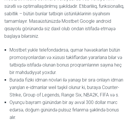
sürətli və optimallaşdırılmış şəkildədir. Etibarlılıq, funksionallıq,
sabitlik – bütün bunlar tətbiqin üstünlüklərinin siyahısını
tamamlayır. Masaüstünüzdə Mostbet Google android
qısayolu görünəndə siz daxil olub ondan istifadə etməyə
başlaya bilərsiniz.
Mostbet yukle telefondadırsa, qumar həvəskarları bütün
promosyonlardan və xüsusi təkliflərdən yararlana bilər və
tətbiqdə istifadə olunan bonus proqramlarının sayına heç
bir məhdudiyyət yoxdur.
Burada fiziki idman növləri ilə yanaşı bir sıra onlayn idman
yarışları e-idmanlar weil təşkil olunur ki, buraya Counter-
Strike, Group of Legends, Range Six, NBA2K, FİFA və s.
Oyunçu bayram günündən bir ay əvvəl 300 dollar mərc
edərsə, doğum günündə pulsuz fırlanma şəklində bonus
alır.