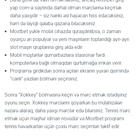
yap com-a saytında dərhal idman mərclərinə keçmək
daha yaxşıdır – siz nəinki əsl həyəcan hiss edəcəksiniz,
həm də layiqli qələbə qazana biləcəksiniz.
Mostbet yukle mobil cihazda quraşdırılıbsa, o zaman
oyunçu ən populyar və yeni maşınların toplandığı ayrı-ayrı
slot maşın qruplarına giriş əldə edir.
Mobil müştərilər qumarbazlara stasionar fərdi
kompüterlərə bağlı olmaqdan qurtulmağa imkan verir.
Proqrama girdikdən sonra açılan ekranın yuxarı qismində
“canlı” yazılan bölməni seçirsiniz.
Sonra “Xokkey” bölməsinə keçin və mərc etmək istədiyiniz
oyunu seçin. Xokkey mərclərini qoyarkən bu mülahizələri
nəzərə alaraq, daha yaxşı mərclər edə bilərsiniz. Tennis mərc
etmək üçün məşhur idman növüdür və Mostbet proqramı
tennis həvəskarları üçün çoxlu mərc seçimləri təklif edir.