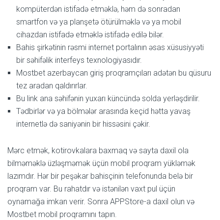
kompüterdən istifadə etməklə, həm də sonradan
smartfon və ya planşetə ötürülməklə və ya mobil
cihazdan istifadə etməklə istifadə edilə bilər.
Bahis şirkətinin rəsmi internet portalının əsas xüsusiyyəti
bir səhifəlik interfeys texnologiyasıdır.
Mostbet azerbaycan giriş proqramçıları adətən bu qüsuru
tez aradan qaldırırlar.
Bu link ana səhifənin yuxarı küncündə solda yerləşdirilir.
Tədbirlər və ya bölmələr arasında keçid hətta yavaş
internetlə də saniyənin bir hissəsini çəkir.
Mərc etmək, kotirovkalara baxmaq və sayta daxil ola
bilməməklə üzləşməmək üçün mobil proqram yükləmək
lazımdır. Hər bir peşəkar bahisçinin telefonunda belə bir
proqram var. Bu rahatdır və istənilən vaxt pul üçün
oynamağa imkan verir. Sonra APPStore-a daxil olun və
Mostbet mobil proqramını tapın.