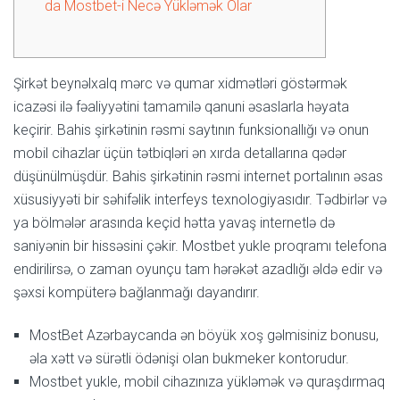
da Mostbet-i Necə Yükləmək Olar
Şirkət beynəlxalq mərc və qumar xidmətləri göstərmək
icazəsi ilə fəaliyyətini tamamilə qanuni əsaslarla həyata
keçirir. Bahis şirkətinin rəsmi saytının funksionallığı və onun
mobil cihazlar üçün tətbiqləri ən xırda detallarına qədər
düşünülmüşdür. Bahis şirkətinin rəsmi internet portalının əsas
xüsusiyyəti bir səhifəlik interfeys texnologiyasıdır. Tədbirlər və
ya bölmələr arasında keçid hətta yavaş internetlə də
saniyənin bir hissəsini çəkir. Mostbet yukle proqramı telefona
endirilirsə, o zaman oyunçu tam hərəkət azadlığı əldə edir və
şəxsi kompüterə bağlanmağı dayandırır.
MostBet Azərbaycanda ən böyük xoş gəlmisiniz bonusu,
əla xətt və sürətli ödənişi olan bukmeker kontorudur.
Mostbet yukle, mobil cihazınıza yükləmək və quraşdırmaq