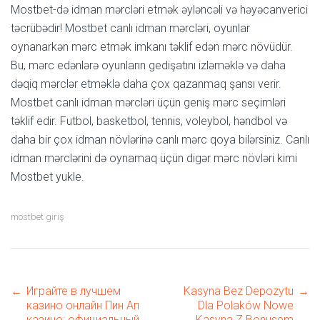
Mostbet-də idman mərcləri etmək əyləncəli və həyəcanverici
təcrübədir! Mostbet canlı idman mərcləri, oyunlar
oynanarkən mərc etmək imkanı təklif edən mərc növüdür.
Bu, mərc edənlərə oyunların gedişatını izləməklə və daha
dəqiq mərclər etməklə daha çox qazanmaq şansı verir.
Mostbet canlı idman mərcləri üçün geniş mərc seçimləri
təklif edir. Futbol, ​​basketbol, ​​tennis, voleybol, həndbol və
daha bir çox idman növlərinə canlı mərc qoya bilərsiniz. Canlı
idman mərclərini də oynamaq üçün digər mərc növləri kimi
Mostbet yukle.
mostbet giriş
←
Играйте в лучшем
Kasyna Bez Depozytu
→
Post
казино онлайн Пин Ап
Dla Polaków Nowe
казино: официальный
Kasyna Z Bonusem