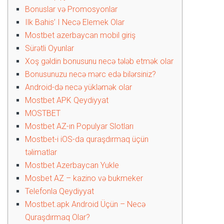
Bonuslar və Promosyonlar
Ilk Bahis’ I Necə Elemek Olar
Mostbet azerbaycan mobil giriş
Sürətli Oyunlar
Xoş gəldin bonusunu necə tələb etmək olar
Bonusunuzu necə mərc edə bilərsiniz?
Android-də necə yükləmək olar
Mostbet APK Qeydiyyat
MOSTBET
Mostbet AZ-ın Populyar Slotları
Mostbet-i iOS-da quraşdırmaq üçün
təlimatlar
Mostbet Azerbaycan Yukle
Mosbet AZ – kazino və bukmeker
Telefonla Qeydiyyat
Mostbet.apk Android Üçün – Necə
Quraşdırmaq Olar?