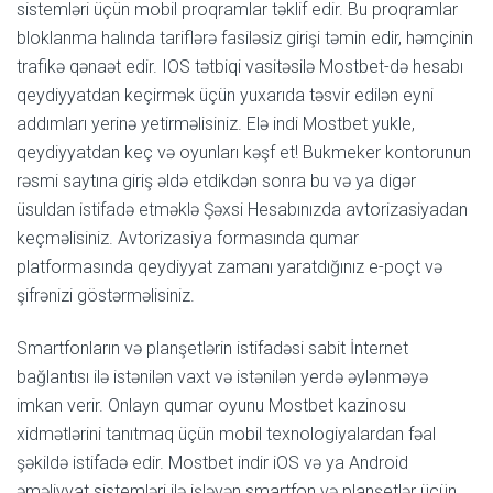
sistemləri üçün mobil proqramlar təklif edir. Bu proqramlar
bloklanma halında tariflərə fasiləsiz girişi təmin edir, həmçinin
trafikə qənaət edir. IOS tətbiqi vasitəsilə Mostbet-də hesabı
qeydiyyatdan keçirmək üçün yuxarıda təsvir edilən eyni
addımları yerinə yetirməlisiniz. Elə indi Mostbet yukle,
qeydiyyatdan keç və oyunları kəşf et! Bukmeker kontorunun
rəsmi saytına giriş əldə etdikdən sonra bu və ya digər
üsuldan istifadə etməklə Şəxsi Hesabınızda avtorizasiyadan
keçməlisiniz. Avtorizasiya formasında qumar
platformasında qeydiyyat zamanı yaratdığınız e-poçt və
şifrənizi göstərməlisiniz.
Smartfonların və planşetlərin istifadəsi sabit İnternet
bağlantısı ilə istənilən vaxt və istənilən yerdə əylənməyə
imkan verir. Onlayn qumar oyunu Mostbet kazinosu
xidmətlərini tanıtmaq üçün mobil texnologiyalardan fəal
şəkildə istifadə edir. Mostbet indir iOS və ya Android
əməliyyat sistemləri ilə işləyən smartfon və planşetlər üçün