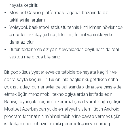
həyata keçirilir.
Mostbet Casino platforması rəqabət bazarında öz
təklifləri ilə fərqlənir.
Voleybol, basketbol, ​​stolüstü tennis kimi idman növlərində
əmsallar tez dəyişə bilər, lakin bu, futbol və xokkeydə
daha az olur.
Bütün tədbirlərdə siz yalnız əvvəlcədən deyil, həm də real
vaxtda mərc edə bilərsiniz.
Bir çox xüsusiyyətlər əvvəlcə tətbiqlərdə həyata keçirilir və
sonra sayta köçürülür. Bu onunla bağlıdır ki, getdikcə daha
çox istifadəçi qumar əyləncə sahəsində xidmətlərə çıxış əldə
etmək üçün məhz mobil texnologiyalardan istifadə edir.
Bahisçi oyunçuları üçün mükəmməl şərait yaratmağa çalışır.
Mostbet Azerbaycan yukle əməliyyat sistemi üçün Android
proqram təminatının minimal tələblərinə cavab vermək üçün
istifadə olunan cihazın texniki parametrlərini yoxlamaq