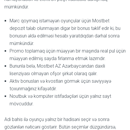
mümkündür.
Mərc qoymaq istəməyən oyunçular üçün Mostbet
depozit tələb olunmayan digər bir bonus təklif edir ki, bu
bonusun əldə edilməsi hesabı yaratdıqdan dərhal sonra
mümkündür.
Promo toplamaq üçün müəyyən bir maşında real pul üçün
müəyyən edilmiş sayda fırlanma etmək lazımdır.
Bununla belə, Mostbet AZ Azərbaycandan daxili
lisenziyası olmayan ofşor şirkət olaraq qalır.
Aktiv bonusları və kvostları görmək üçün səviyyəyə
toxunmağınız kifayətdir.
Noutbuk və kompüter istifadəçiləri üçün yalnız sayt
mövcuddur.
Adi bahis ilə oyunçu yalnız bir hadisəni seçir və sonra
gözlənilən nəticəni göstərir. Bütün seçimlər düzgündürsə,