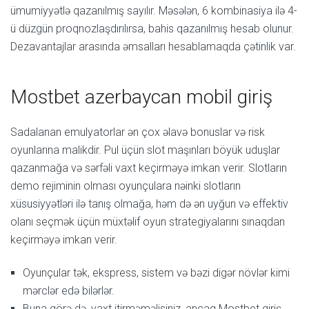
ümumiyyətlə qazanılmış sayılır. Məsələn, 6 kombinasiya ilə 4-
ü düzgün proqnozlaşdırılırsa, bahis qazanılmış hesab olunur.
Dezavantajlar arasında əmsalları hesablamaqda çətinlik var.
Mostbet azerbaycan mobil giriş
Sadalanan emulyatorlar ən çox əlavə bonuslar və risk
oyunlarına malikdir. Pul üçün slot maşınları böyük uduşlar
qazanmağa və sərfəli vaxt keçirməyə imkan verir. Slotların
demo rejiminin olması oyunçulara nəinki slotların
xüsusiyyətləri ilə tanış olmağa, həm də ən uyğun və effektiv
olanı seçmək üçün müxtəlif oyun strategiyalarını sınaqdan
keçirməyə imkan verir.
Oyunçular tək, ekspress, sistem və bəzi digər növlər kimi
mərclər edə bilərlər.
Buna görə də, vaxt itirməməlisiniz, ancaq Mostbet giriş