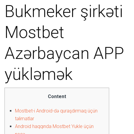
Bukmeker şirkəti
Mostbet
Azərbaycan APP
yükləmək
Content
Mostbet-i Android-də quraşdırmaq üçün
təlimatlar
Android haqqında Mostbet Yukle üçün