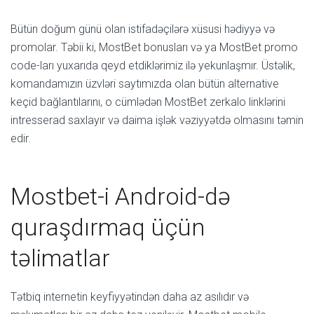
Bütün doğum günü olan istifadəçilərə xüsusi hədiyyə və
promolar. Təbii ki, MostBet bonusları və ya MostBet promo
code-ları yuxarıda qeyd etdiklərimiz ilə yekunlaşmır. Üstəlik,
komandamızın üzvləri saytımızda olan bütün alternative
keçid bağlantılarını, o cümlədən MostBet zerkalo linklərini
intresserad saxlayır və daima işlək vəziyyətdə olmasını təmin
edir.
Mostbet-i Android-də
quraşdırmaq üçün
təlimatlar
Tətbiq internetin keyfiyyətindən daha az asılıdır və