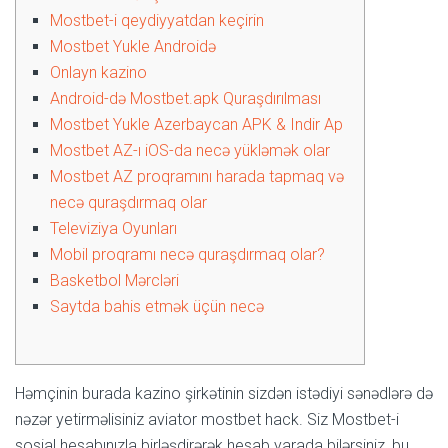
Mostbet-i qeydiyyatdan keçirin
Mostbet Yukle Androidə
Onlayn kazino
Android-də Mostbet.apk Quraşdırılması
Mostbet Yukle Azerbaycan APK & Indir Ap
Mostbet AZ-ı iOS-da necə yükləmək olar
Mostbet AZ proqramını harada tapmaq və
necə quraşdırmaq olar
Televiziya Oyunları
Mobil proqramı necə quraşdırmaq olar?
Basketbol Mərcləri
Saytda bahis etmək üçün necə
Həmçinin burada kazino şirkətinin sizdən istədiyi sənədlərə də
nəzər yetirməlisiniz aviator mostbet hack. Siz Mostbet-i
sosial hesabınızla birləşdirərək hesab yarada bilərsiniz, bu