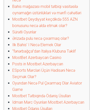
necə
Bahis mağazası mobil tətbiqi vasitəsilə
oynamağın üstünlükləri və mənfi cəhətləri
Mostbet Qeydiyyat keçdikdə 555 AZN
bonusunu necə əldə etmək olar?
Sürətli Oyunlar
Ərizədə pulu necə çıxarmaq olar?
Ilk Bahis’ I Necə Elemek Olar
“fənərbağça”dan İtaliya Klubuna Təklif
MostBet Azerbaycan Casino
Posts in Mostbet Azerbaycan
ESports Mərcləri Üçün Hadisəni Necə
Seçmək Olar?
Oyundan Necə Pul Çıxarmaq Olar Aviator
Game
Mostbet Tətbiqində Ödəniş Üsulları
İdman Mərc Oyunları Mostbet Azerbaycan
Mostbet Ödəniş Üsulları