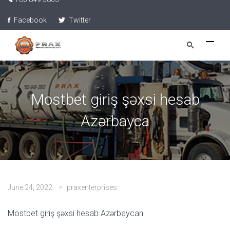
Facebook
Twitter
Mostbet giriş şəxsi hesab
Azərbayca
June 24, 2022
praxenterprises
Mostbet giriş şəxsi hesab Azərbaycan