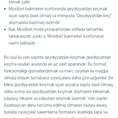
etmək çətin.
Mostbet bukmeker kontorunda qeydiyyatdan keçmək
üçün sayta daxil olmaq və menyuda “Qeydiyyatdan keç”
düyməsinə basmaq lazımdır.
Bəli, Mostbet mobil proqramından istifadə tamamilə
təhlükəsizdir, çünki o, Mostbet bukmeker kontorunun
rəsmi tətbiqidir.
Bu üsul ilə veb-saytda qeydiyyatdan keçmək qeydiyyatdan
keçmə üsulları arasında ən az vaxt aparanıdır. Bu format
funksionallığı qiymətləndirmək və mərc oyunları ilə məşğul
olmaq istəyən təcrübəsiz oyunçulara daha çox uyğundur. Bir
kliklə qeydiyyatdan keçmək üçün əvvəlcə sayta daxil olmaq,
daha sonra isə qeydiyyatdan keçmək düyməsini klikləmək,
yaşayış ölkəsini və valyutanı seçmək lazımdır. Veb-saytın
Azərbaycan dilinə tərcümə edilmiş olmasını nəzərə alsaq,
burada oyunçular salamlama formasını asanlıqla tapa və