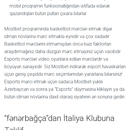
mobil proqramın funksionallığından istifadə edərək
qazandıqları bütün pulları çıxara bilərlər.
Mostbet proqramında basketbol mərcləri etmək digər
idman növlərinə mərc etməklə eynidir və çox sadədir.
Basketbol mərclərini etməmişdən öncə bəzi faktorları
araşdırmağınız daha düzgün mərc etməyiniz üçün vacibdir.
Esports mərcləri video oyunlara edilən mərclərdir və
böyüyən sənayedir. Siz Mostbet indirərək esport həvəskarları
üçün geniş çeşiddə mərc seçimlərindən yararlana bilərsiniz!
Esports mərci etmək üçün sadəcə Mostbet yukle
Azerbaycan və sonra ya “Esports” düyməsinə klikləyin ya da
bütün idman növlərinə daxil olaraq siyahının ən sonuna gedin.
“fənərbağça”dan İtaliya Klubuna