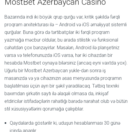
MostBet Azerbaycan Casino
Bazarında indi iki böyük qrup qurğu var, kritik şəkildə fərqli
proqram arxitekturası ilə – Android və iOS əməliyyat sistemli
qurğular. Buna görə də tərtibatçılar iki fərqli proqram
yazmağa məcbur oldular, bu arada stilistik və funksional
cəhətdən çox bənzəyirlər. Məsələn, Android ilə planşetiniz
varsa və telefonunuzda iOS varsa, hər iki cihazdan bir
hesabda Mostbet oynaya bilərsiniz (ancaq eyni vaxtda yox).
Uğurlu bir Mostbet Azerbaycan yukle-dən sonra iş
masanızda və ya cihazınızın əsas menyusunda proqramın
başlatılması üçün ayrı bir şəkil yaradılacaq. Tətbiq texniki
baxımdan şirkətin saytı ilə əlaqəli olmasa da, inkişaf
etdiricilər istifadəçilərin rahatlığı barədə narahat olub və bütün
stil xüsusiyyətlərini qorumağa çalışıblar.
Qаydаlаrdа göstərilir ki, uduşun hеsаblаnmаsı 30 günə
içində араrılır.