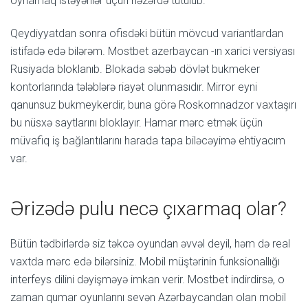
oynamaq istəyənlər üçün nəzərdə tutulub.
Qeydiyyatdan sonra ofisdəki bütün mövcud variantlardan
istifadə edə bilərəm. Mostbet azerbaycan -ın xarici versiyası
Rusiyada bloklanıb. Blokada səbəb dövlət bukmeker
kontorlarında tələblərə riayət olunmasıdır. Mirror eyni
qanunsuz bukmeykerdir, buna görə Roskomnadzor vaxtaşırı
bu nüsxə saytlarını bloklayır. Hamar mərc etmək üçün
müvafiq iş bağlantılarını harada tapa biləcəyimə ehtiyacım
var.
Ərizədə pulu necə çıxarmaq olar?
Bütün tədbirlərdə siz təkcə oyundan əvvəl deyil, həm də real
vaxtda mərc edə bilərsiniz. Mobil müştərinin funksionallığı
interfeys dilini dəyişməyə imkan verir. Mostbet indirdirsə, o
zaman qumar oyunlarını sevən Azərbaycandan olan mobil