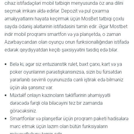
cihaz istifadəçiləri mobil tətbiqin menyusunda öz ana dilini
seçmək imkanı əldə edirlər. Depozit və pul çıxarma
əməliyyatlarını həyata keçirmək üçün MosBet tətbiqi çoxlu
sayda ödəniş alətlərinin istifadəsini təmin edir. Əgər Mostbet
indir mobil proqramı smartfon və ya planşetdə, o zaman
Azərbaycandan olan oyunçu onun funksionallığından istifadə
edərək qeydiyyatdan keçib şəxsiyyətini təsdiq edə bilər.
Belə ki, əgər siz entuzianstik rulet, bəxt çarxı, kart və ya
poker oyunlarının pərəstişkarısınızsa, sizin bu fürsətdən
yararlanıb sevimli oyununuzda canlı iştirak edə bilməniz
üçün əla şansınız var.
Müxtəlif onlayn kazinoların təkliflərinin əhəmiyyətli
dərəcədə fərqli ola biləcəyini tez bir zamanda
görəcəksiniz.
Smartfonlar və planşetlər üçün proqram paketi hadisələrə
mərc etmək üçün lazım olan bütün funksiyaların