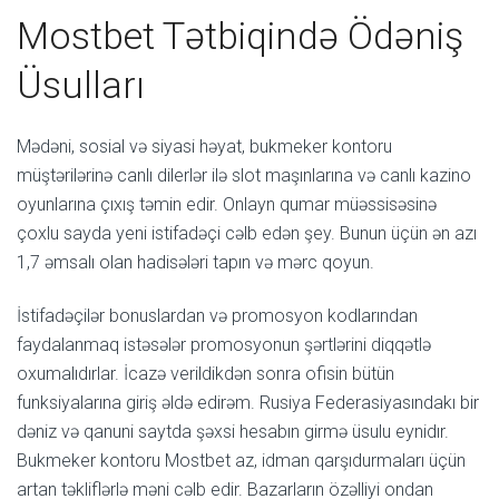
Mostbet Tətbiqində Ödəniş
Üsulları
Mədəni, sosial və siyasi həyat, bukmeker kontoru
müştərilərinə canlı dilerlər ilə slot maşınlarına və canlı kazino
oyunlarına çıxış təmin edir. Onlayn qumar müəssisəsinə
çoxlu sayda yeni istifadəçi cəlb edən şey. Bunun üçün ən azı
1,7 əmsalı olan hadisələri tapın və mərc qoyun.
İstifadəçilər bonuslardan və promosyon kodlarından
faydalanmaq istəsələr promosyonun şərtlərini diqqətlə
oxumalıdırlar. İcazə verildikdən sonra ofisin bütün
funksiyalarına giriş əldə edirəm. Rusiya Federasiyasındakı bir
dəniz və qanuni saytda şəxsi hesabın girmə üsulu eynidır.
Bukmeker kontoru Mostbet az, idman qarşıdurmaları üçün
artan təkliflərlə məni cəlb edir. Bazarların özəlliyi ondan