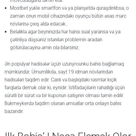
mövcudluğunu təmin edir.
Mostbet yukle smartfon və ya planşetdə quraşdırılıbsa, o
zaman onun mobil cihazındakı oyunçu bütün əsas mərc
növlərinə çıxış əldə edəcək..
Beləliklə əgər beyninizdə hər hansı sual yaransa və ya
çətinliyə düşsəniz istənilən problemin aradan
götürüləcəyinə əmin ola bilərsiniz.
Ən populyar hadisələr üçün uzunyrounku bahis bağlamaq
mümkündür. Ümumilikdə, sayt 19 idman növlərindən
hadisələri təqdim edir. Canlı və başlıqdakı rəsmlər kiçik
fərqlərlə demək olar ki, eynidır. İstifadəçilərin rahatlığı üçün
sürətli bir sürət və bir kuponun satışının olması təmin edilir.
Bukmeykerdə təqdim olunan əmsallar orta onlayn bahis
bazarıdır.