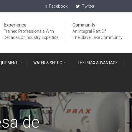
Facebook
Twitter
Experience
Community
Trained Professionals With
An Integral Part Of
Decades of Industry Expertise.
The Slave Lake Community.
EQUIPMENT
WATER & SEPTIC
THE PRAX ADVANTAGE
esa de