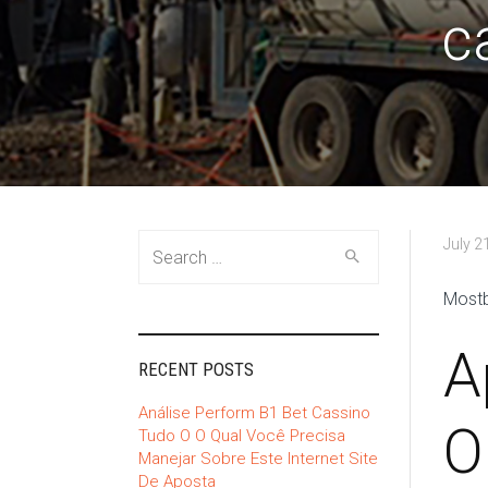
c
Search
July 2
for:
Mostb
A
RECENT POSTS
Análise Perform B1 Bet Cassino
O
Tudo O O Qual Você Precisa
Manejar Sobre Este Internet Site
De Aposta