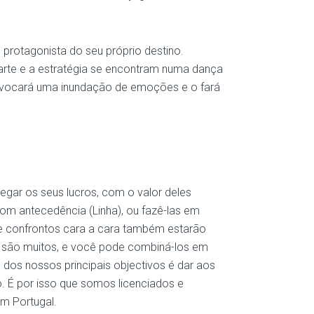
o protagonista do seu próprio destino.
 arte e a estratégia se encontram numa dança
provocará uma inundação de emoções e o fará
egar os seus lucros, com o valor deles
m antecedência (Linha), ou fazê-las em
s e confrontos cara a cara também estarão
 são muitos, e você pode combiná-los em
dos nossos principais objectivos é dar aos
o. É por isso que somos licenciados e
m Portugal.