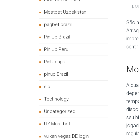
pop
Mostbet Uzbekistan
São h
pagbet brazil
Arris
Pin Up Brazil
impre
senti
Pin Up Peru
PinUp apk
Mo
pinup Brazil
A qua
slot
depen
Technology
tempo
dispo
Uncategorized
seu b
UZ Most bet
jogad
regul
vulkan vegas DE login