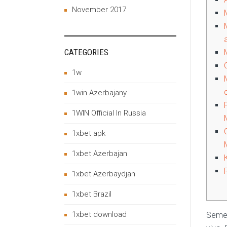
November 2017
CATEGORIES
1w
1win Azerbajany
1WIN Official In Russia
1xbet apk
1xbet Azerbajan
1xbet Azerbaydjan
1xbet Brazil
1xbet download
Semel