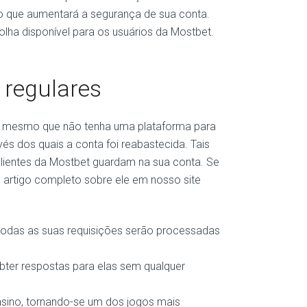
o que aumentará a segurança de sua conta.
colha disponível para os usuários da Mostbet.
 regulares
o, mesmo que não tenha uma plataforma para
avés dos quais a conta foi reabastecida. Tais
lientes da Mostbet guardam na sua conta. Se
 o artigo completo sobre ele em nosso site
 todas as suas requisições serão processadas
ter respostas para elas sem qualquer
asino, tornando-se um dos jogos mais