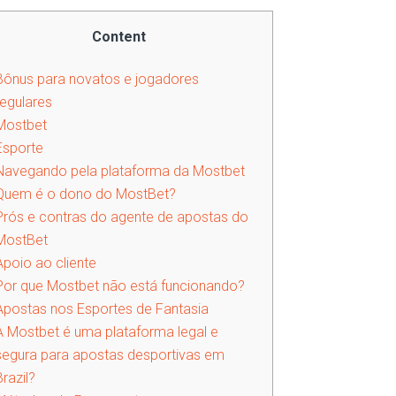
Content
Bônus para novatos e jogadores
regulares
Mostbet
Esporte
Navegando pela plataforma da Mostbet
Quem é o dono do MostBet?
Prós e contras do agente de apostas do
MostBet
Apoio ao cliente
Por que Mostbet não está funcionando?
Apostas nos Esportes de Fantasia
A Mostbet é uma plataforma legal e
segura para apostas desportivas em
Brazil?