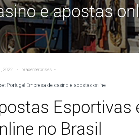
asino e apostas onl
1, 2022
praxenterprises
et Portugal Empresa de casino e apostas online
postas Esportivas 
nline no Brasil