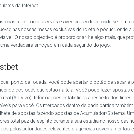
ulares da Internet.
istórias reais, mundos vivos e aventuras virtuais onde se torna 
que-se nas nossas mesas exclusivas de roleta e póquer, onde a
visível. O nosso objectivo é proporcionar-lhe algo mais, que 
r uma verdadeira emoção em cada segundo do jogo.
stbet
lquer ponto da rodada, você pode apertar o botão de sacar e p
dendo dos odds que estão na tela. Você pode fazer apostas co
 real (Ao Vivo). Informações estatísticas a respeito dos time
níveis para você. Os mercados dentro de cada partida também
ilhete de apostas fazendo apostas de Acumulador/Sistema. Um 
ores total paz de espírito durante a sua estadia no nosso casin
ados pelas autoridades relevantes e agências governamentais e