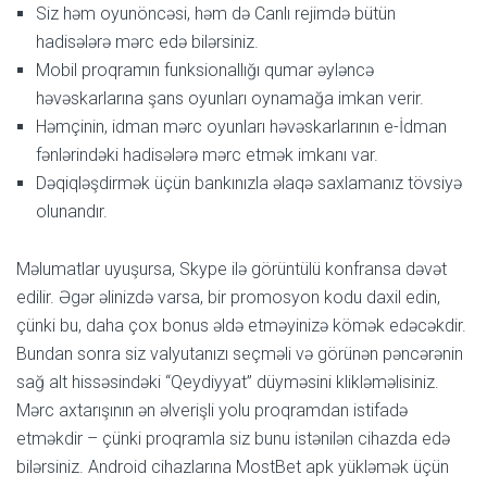
Siz həm oyunöncəsi, həm də Canlı rejimdə bütün
hadisələrə mərc edə bilərsiniz.
Mobil proqramın funksionallığı qumar əyləncə
həvəskarlarına şans oyunları oynamağa imkan verir.
Həmçinin, idman mərc oyunları həvəskarlarının e-İdman
fənlərindəki hadisələrə mərc etmək imkanı var.
Dəqiqləşdirmək üçün bankınızla əlaqə saxlamanız tövsiyə
olunandır.
Məlumatlar uyuşursa, Skype ilə görüntülü konfransa dəvət
edilir. Əgər əlinizdə varsa, bir promosyon kodu daxil edin,
çünki bu, daha çox bonus əldə etməyinizə kömək edəcəkdir.
Bundan sonra siz valyutanızı seçməli və görünən pəncərənin
sağ alt hissəsindəki “Qeydiyyat” düyməsini klikləməlisiniz.
Mərc axtarışının ən əlverişli yolu proqramdan istifadə
etməkdir – çünki proqramla siz bunu istənilən cihazda edə
bilərsiniz. Android cihazlarına MostBet apk yükləmək üçün