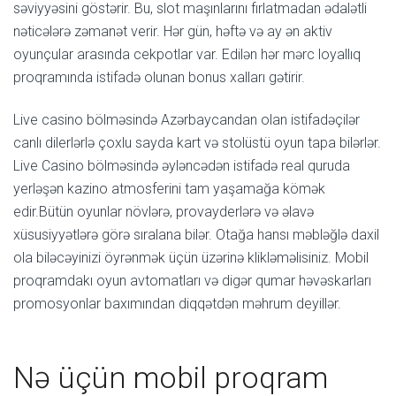
səviyyəsini göstərir. Bu, slot maşınlarını fırlatmadan ədalətli
nəticələrə zəmanət verir. Hər gün, həftə və ay ən aktiv
oyunçular arasında cekpotlar var. Edilən hər mərc loyallıq
proqramında istifadə olunan bonus xalları gətirir.
Live casino bölməsində Azərbaycandan olan istifadəçilər
canlı dilerlərlə çoxlu sayda kart və stolüstü oyun tapa bilərlər.
Live Casino bölməsində əyləncədən istifadə real quruda
yerləşən kazino atmosferini tam yaşamağa kömək
edir.Bütün oyunlar növlərə, provayderlərə və əlavə
xüsusiyyətlərə görə sıralana bilər. Otağa hansı məbləğlə daxil
ola biləcəyinizi öyrənmək üçün üzərinə klikləməlisiniz. Mobil
proqramdakı oyun avtomatları və digər qumar həvəskarları
promosyonlar baxımından diqqətdən məhrum deyillər.
Nə üçün mobil proqram