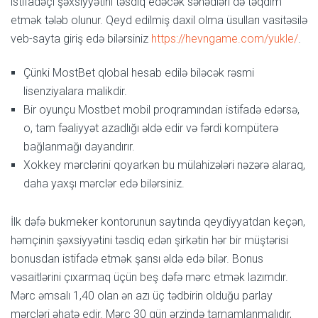
istifadəçi şəxsiyyətini təsdiq edəcək sənədləri də təqdim
etmək tələb olunur. Qeyd edilmiş daxil olma üsulları vasitəsilə
veb-sayta giriş edə bilərsiniz
https://hevngame.com/yukle/
.
Çünki MostBet qlobal hesab edilə biləcək rəsmi
lisenziyalara malikdir.
Bir oyunçu Mostbet mobil proqramından istifadə edərsə,
o, tam fəaliyyət azadlığı əldə edir və fərdi kompüterə
bağlanmağı dayandırır.
Xokkey mərclərini qoyarkən bu mülahizələri nəzərə alaraq,
daha yaxşı mərclər edə bilərsiniz.
İlk dəfə bukmeker kontorunun saytında qeydiyyatdan keçən,
həmçinin şəxsiyyətini təsdiq edən şirkətin hər bir müştərisi
bonusdan istifadə etmək şansı əldə edə bilər. Bonus
vəsaitlərini çıxarmaq üçün beş dəfə mərc etmək lazımdır.
Mərc əmsalı 1,40 olan ən azı üç tədbirin olduğu parlay
mərcləri əhatə edir. Mərc 30 gün ərzində tamamlanmalıdır,