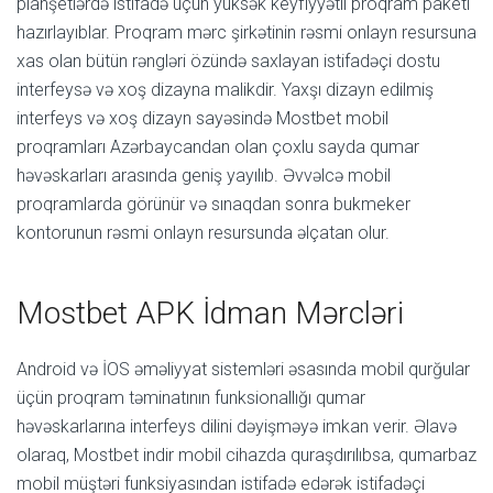
planşetlərdə istifadə üçün yüksək keyfiyyətli proqram paketi
hazırlayıblar. Proqram mərc şirkətinin rəsmi onlayn resursuna
xas olan bütün rəngləri özündə saxlayan istifadəçi dostu
interfeysə və xoş dizayna malikdir. Yaxşı dizayn edilmiş
interfeys və xoş dizayn sayəsində Mostbet mobil
proqramları Azərbaycandan olan çoxlu sayda qumar
həvəskarları arasında geniş yayılıb. Əvvəlcə mobil
proqramlarda görünür və sınaqdan sonra bukmeker
kontorunun rəsmi onlayn resursunda əlçatan olur.
Mostbet APK İdman Mərcləri
Android və İOS əməliyyat sistemləri əsasında mobil qurğular
üçün proqram təminatının funksionallığı qumar
həvəskarlarına interfeys dilini dəyişməyə imkan verir. Əlavə
olaraq, Mostbet indir mobil cihazda quraşdırılıbsa, qumarbaz
mobil müştəri funksiyasından istifadə edərək istifadəçi