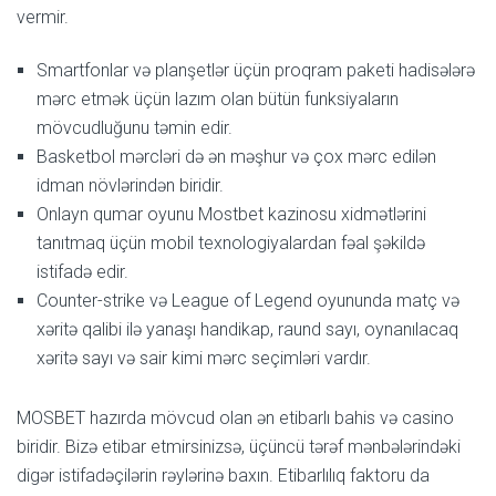
vermir.
Smartfonlar və planşetlər üçün proqram paketi hadisələrə
mərc etmək üçün lazım olan bütün funksiyaların
mövcudluğunu təmin edir.
Basketbol mərcləri də ən məşhur və çox mərc edilən
idman növlərindən biridir.
Onlayn qumar oyunu Mostbet kazinosu xidmətlərini
tanıtmaq üçün mobil texnologiyalardan fəal şəkildə
istifadə edir.
Counter-strike və League of Legend oyununda matç və
xəritə qalibi ilə yanaşı handikap, raund sayı, oynanılacaq
xəritə sayı və sair kimi mərc seçimləri vardır.
MOSBET hazırda mövcud olan ən etibarlı bahis və casino
biridir. Bizə etibar etmirsinizsə, üçüncü tərəf mənbələrindəki
digər istifadəçilərin rəylərinə baxın. Etibarlılıq faktoru da