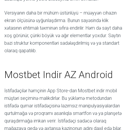
Versiyanın daha bir mühüm üstünlüyü – müəyyən cihazın
ekran ölçüsünə uyğunlaşdırma. Bunun sayəsində klik
xətasının ehtimalı təxminən sıfıra endirilir. Həm də sayt daha
xoş görünür, çünki böyük və ağır elementlər yoxdur. Saytın
bəzi struktur komponentləri sadələşdirilmiş və ya standart
olaraq qapatılıb.
Mostbet Indir AZ Android
İstifadəçilər həmçinin App Store-dan Mostbet indir mobil
müştəri seçiminə malikdirlər. Bu yükləmə metodundan
istifadə qumar istifadəçisinə lazımsız manipulyasiyalardan
qurtulmağa və proqramı asanlıqla smartfon və ya planşetə
quraşdırmağa imkan verir. İstifadəçi sadəcə olaraq
mağazaya gedə və axtarışa kazinonun adını daxil edə bilər.