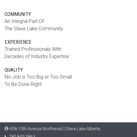
COMMUNITY
An Integral Part Of
The Slave Lake Community.
EXPERIENCE
Trained Professionals With
Decades of Industry Expertise.
QUALITY
No Job is Too Big or Too Small
To Be Done Right
408-10th Avenue Northwest | Slave Lake Alberta.
780.849.3863