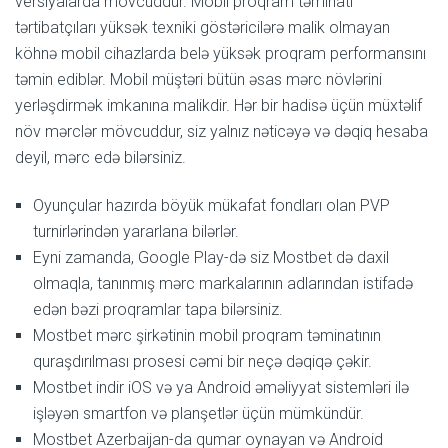
versiyalarda mövcuddur. Mobil proqram təminatı
tərtibatçıları yüksək texniki göstəricilərə malik olmayan
köhnə mobil cihazlarda belə yüksək proqram performansını
təmin ediblər. Mobil müştəri bütün əsas mərc növlərini
yerləşdirmək imkanına malikdir. Hər bir hadisə üçün müxtəlif
növ mərclər mövcuddur, siz yalnız nəticəyə və dəqiq hesaba
deyil, mərc edə bilərsiniz.
Oyunçular hazırda böyük mükafat fondları olan PVP
turnirlərindən yararlana bilərlər.
Eyni zamanda, Google Play-də siz Mostbet də daxil
olmaqla, tanınmış mərc markalarının adlarından istifadə
edən bəzi proqramlar tapa bilərsiniz.
Mostbet mərc şirkətinin mobil proqram təminatının
quraşdırılması prosesi cəmi bir neçə dəqiqə çəkir.
Mostbet indir iOS və ya Android əməliyyat sistemləri ilə
işləyən smartfon və planşetlər üçün mümkündür.
Mostbet Azerbaijan-da qumar oynayan və Android