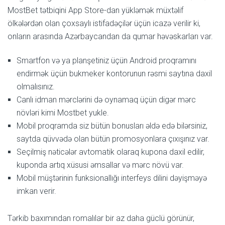
MostBet tətbiqini App Store-dan yükləmək müxtəlif
ölkələrdən olan çoxsaylı istifadəçilər üçün icazə verilir ki,
onların arasında Azərbaycandan da qumar həvəskarları var.
Smartfon və ya planşetiniz üçün Android proqramını
endirmək üçün bukmeker kontorunun rəsmi saytına daxil
olmalısınız.
Canlı idman mərclərini də oynamaq üçün digər mərc
növləri kimi Mostbet yukle.
Mobil proqramda siz bütün bonusları əldə edə bilərsiniz,
saytda qüvvədə olan bütün promosyonlara çıxışınız var.
Seçilmiş nəticələr avtomatik olaraq kupona daxil edilir,
kuponda artıq xüsusi əmsallar və mərc növü var.
Mobil müştərinin funksionallığı interfeys dilini dəyişməyə
imkan verir.
Tərkib baxımından romalılar bir az daha güclü görünür,