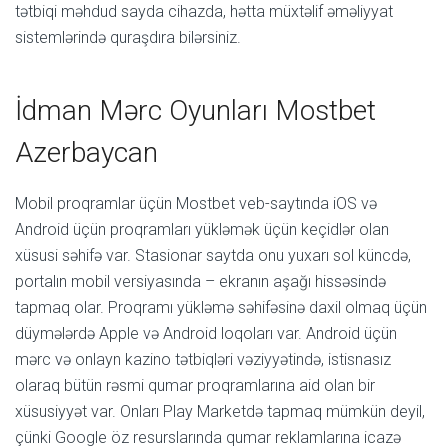
tətbiqi məhdud sayda cihazda, hətta müxtəlif əməliyyat
sistemlərində quraşdıra bilərsiniz.
İdman Mərc Oyunları Mostbet
Azerbaycan
Mobil proqramlar üçün Mostbet veb-saytında iOS və
Android üçün proqramları yükləmək üçün keçidlər olan
xüsusi səhifə var. Stasionar saytda onu yuxarı sol küncdə,
portalın mobil versiyasında – ekranın aşağı hissəsində
tapmaq olar. Proqramı yükləmə səhifəsinə daxil olmaq üçün
düymələrdə Apple və Android loqoları var. Android üçün
mərc və onlayn kazino tətbiqləri vəziyyətində, istisnasız
olaraq bütün rəsmi qumar proqramlarına aid olan bir
xüsusiyyət var. Onları Play Marketdə tapmaq mümkün deyil,
çünki Google öz resurslarında qumar reklamlarına icazə