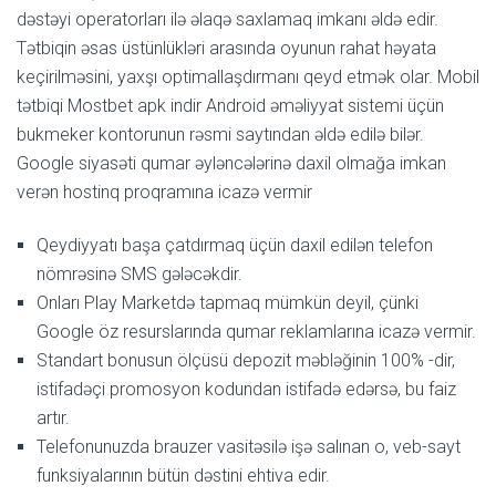
dəstəyi operatorları ilə əlaqə saxlamaq imkanı əldə edir.
Tətbiqin əsas üstünlükləri arasında oyunun rahat həyata
keçirilməsini, yaxşı optimallaşdırmanı qeyd etmək olar. Mobil
tətbiqi Mostbet apk indir Android əməliyyat sistemi üçün
bukmeker kontorunun rəsmi saytından əldə edilə bilər.
Google siyasəti qumar əyləncələrinə daxil olmağa imkan
verən hostinq proqramına icazə vermir
Qeydiyyatı başa çatdırmaq üçün daxil edilən telefon
nömrəsinə SMS gələcəkdir.
Onları Play Marketdə tapmaq mümkün deyil, çünki
Google öz resurslarında qumar reklamlarına icazə vermir.
Standart bonusun ölçüsü depozit məbləğinin 100% -dir,
istifadəçi promosyon kodundan istifadə edərsə, bu faiz
artır.
Telefonunuzda brauzer vasitəsilə işə salınan o, veb-sayt
funksiyalarının bütün dəstini ehtiva edir.