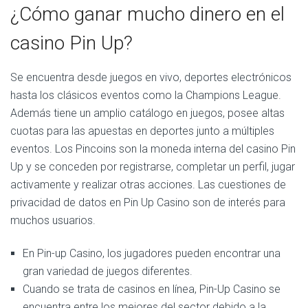
¿Cómo ganar mucho dinero en el
casino Pin Up?
Se encuentra desde juegos en vivo, deportes electrónicos
hasta los clásicos eventos como la Champions League.
Además tiene un amplio catálogo en juegos, posee altas
cuotas para las apuestas en deportes junto a múltiples
eventos. Los Pincoins son la moneda interna del casino Pin
Up y se conceden por registrarse, completar un perfil, jugar
activamente y realizar otras acciones. Las cuestiones de
privacidad de datos en Pin Up Casino son de interés para
muchos usuarios.
En Pin-up Casino, los jugadores pueden encontrar una
gran variedad de juegos diferentes.
Cuando se trata de casinos en línea, Pin-Up Casino se
encuentra entre los mejores del sector debido a la