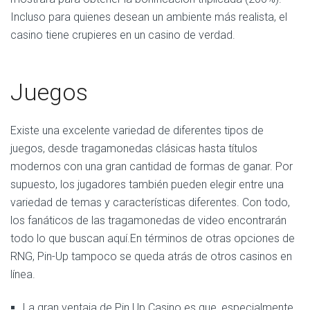
Incluso para quienes desean un ambiente más realista, el
casino tiene crupieres en un casino de verdad.
Juegos
Existe una excelente variedad de diferentes tipos de
juegos, desde tragamonedas clásicas hasta títulos
modernos con una gran cantidad de formas de ganar. Por
supuesto, los jugadores también pueden elegir entre una
variedad de temas y características diferentes. Con todo,
los fanáticos de las tragamonedas de video encontrarán
todo lo que buscan aquí.En términos de otras opciones de
RNG, Pin-Up tampoco se queda atrás de otros casinos en
línea.
La gran ventaja de Pin Up Casino es que, especialmente