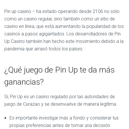
Pin up casino – ha estado operando desde 2106 no sólo
como un casino regular, sino también como un sitio de
casino en línea, que está aumentando la popularidad de los
casinos a pasos agigantados. Los desarrolladores de Pin
Up Casino también han hecho este movimiento debido a la
pandemia que arrasó todos los países.
¿Qué juego de Pin Up te da más
ganancias?
Sí, Pin Up es un casino regulado por las autoridades de
juego de Curazao y se desenvuelve de manera legítima.
Es importante investigar más a fondo y considerar tus
propias preferencias antes de tomar una decisión.