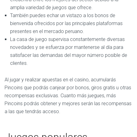
amplia variedad de juegos que ofrece.
También puedes echar un vistazo a los bonos de
bienvenida ofrecidos por las principales plataformas
presentes en el mercado peruano.
La casa de juego supervisa constantemente diversas
novedades y se esfuerza por mantenerse al día para
satisfacer las demandas del mayor número posible de
clientes.
Al jugar y realizar apuestas en el casino, acumularás
Pincoins que podrás canjear por bonos, giros gratis u otras
recompensas exclusivas. Cuanto más juegues, más
Pincoins podrás obtener y mejores serán las recompensas
a las que tendrás acceso.
Juegos populares