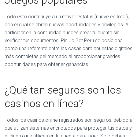
Todo esto contribuye a un mayor estatus (nueve en total),
con el cual se abren nuevas oportunidades y privilegios. Al
participar en la comunidad puedes crear tu cuenta sin
verificar tus documentos. Pin Up Bet Perú se posiciona
como una referente entre las casas para apuestas digitales
más completas del mercado al proporcionar grandes
oportunidades para obtener ganancias.
¿Qué tan seguros son los
casinos en línea?
Todos los casinos online registrados son seguros, debido a
que utilizan sistemas encriptados para proteger tus datos y
el dinero que utilices en tu cuenta para jugar. Solo debes