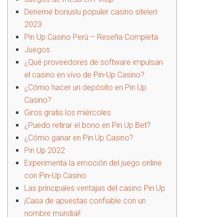
Deneme bonuslu populer casino siteleri
2023
Pin Up Casino Perú – Reseña Completa
Juegos
¿Qué proveedores de software impulsan
el casino en vivo de Pin-Up Casino?
¿Cómo hacer un depósito en Pin Up
Casino?
Giros gratis los miércoles
¿Puedo retirar el bono en Pin Up Bet?
¿Cómo ganar en Pin Up Casino?
Pin Up 2022
Experimenta la emoción del juego online
con Pin-Up Casino
Las principales ventajas del casino Pin Up
¡Casa de apuestas confiable con un
nombre mundial!