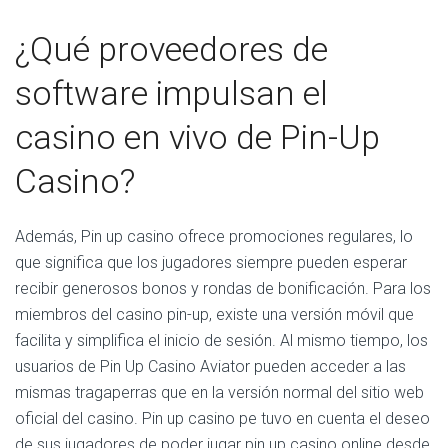
¿Qué proveedores de
software impulsan el
casino en vivo de Pin-Up
Casino?
Además, Pin up casino ofrece promociones regulares, lo
que significa que los jugadores siempre pueden esperar
recibir generosos bonos y rondas de bonificación. Para los
miembros del casino pin-up, existe una versión móvil que
facilita y simplifica el inicio de sesión. Al mismo tiempo, los
usuarios de Pin Up Casino Aviator pueden acceder a las
mismas tragaperras que en la versión normal del sitio web
oficial del casino. Pin up casino pe tuvo en cuenta el deseo
de sus jugadores de poder jugar pin up casino online desde