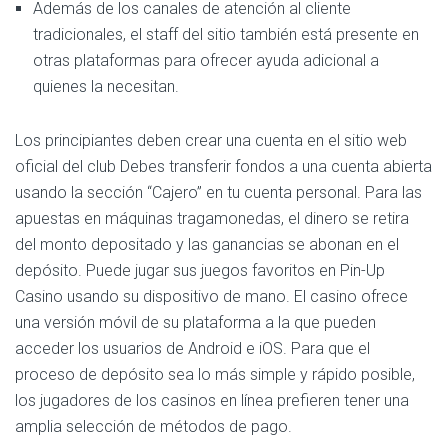
Además de los canales de atención al cliente
tradicionales, el staff del sitio también está presente en
otras plataformas para ofrecer ayuda adicional a
quienes la necesitan.
Los principiantes deben crear una cuenta en el sitio web
oficial del club Debes transferir fondos a una cuenta abierta
usando la sección “Cajero” en tu cuenta personal. Para las
apuestas en máquinas tragamonedas, el dinero se retira
del monto depositado y las ganancias se abonan en el
depósito. Puede jugar sus juegos favoritos en Pin-Up
Casino usando su dispositivo de mano. El casino ofrece
una versión móvil de su plataforma a la que pueden
acceder los usuarios de Android e iOS. ​​Para que el
proceso de depósito sea lo más simple y rápido posible,
los jugadores de los casinos en línea prefieren tener una
amplia selección de métodos de pago.