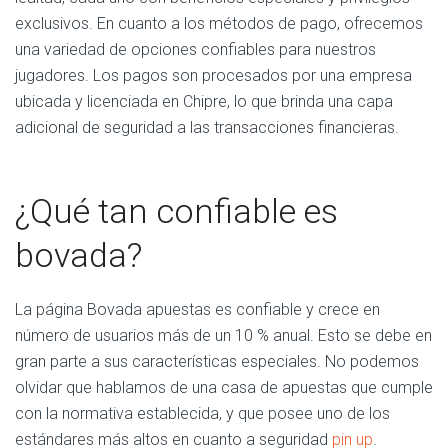
exclusivos. En cuanto a los métodos de pago, ofrecemos
una variedad de opciones confiables para nuestros
jugadores. Los pagos son procesados por una empresa
ubicada y licenciada en Chipre, lo que brinda una capa
adicional de seguridad a las transacciones financieras.
¿Qué tan confiable es
bovada?
La página Bovada apuestas es confiable y crece en
número de usuarios más de un 10 % anual. Esto se debe en
gran parte a sus características especiales. No podemos
olvidar que hablamos de una casa de apuestas que cumple
con la normativa establecida, y que posee uno de los
estándares más altos en cuanto a seguridad
pin up
.