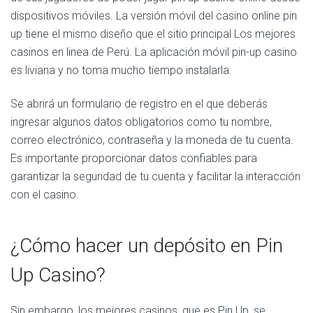
dispositivos móviles. La versión móvil del casino online pin
up tiene el mismo diseño que el sitio principal Los mejores
casinos en linea de Perú. La aplicación móvil pin-up casino
es liviana y no toma mucho tiempo instalarla.
Se abrirá un formulario de registro en el que deberás
ingresar algunos datos obligatorios como tu nombre,
correo electrónico, contraseña y la moneda de tu cuenta.
Es importante proporcionar datos confiables para
garantizar la seguridad de tu cuenta y facilitar la interacción
con el casino.
¿Cómo hacer un depósito en Pin
Up Casino?
Sin embargo, los mejores casinos, que es Pin Up, se