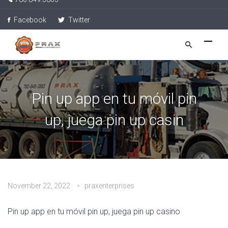
Facebook
Twitter
Pin up app en tu móvil pin
up, juega pin up casin
November 22, 2022
praxenterprises
Pin up app en tu móvil pin up, juega pin up casino