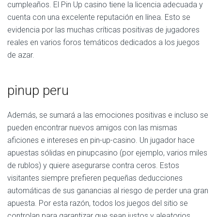
cumpleaños. El Pin Up casino tiene la licencia adecuada y
cuenta con una excelente reputación en línea. Esto se
evidencia por las muchas críticas positivas de jugadores
reales en varios foros temáticos dedicados a los juegos
de azar.
pinup peru
Además, se sumará a las emociones positivas e incluso se
pueden encontrar nuevos amigos con las mismas
aficiones e intereses en pin-up-casino. Un jugador hace
apuestas sólidas en pinupcasino (por ejemplo, varios miles
de rublos) y quiere asegurarse contra ceros. Estos
visitantes siempre prefieren pequeñas deducciones
automáticas de sus ganancias al riesgo de perder una gran
apuesta. Por esta razón, todos los juegos del sitio se
controlan para garantizar que sean justos y aleatorios.