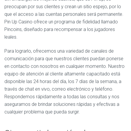
preocupan por sus clientes y crean un sitio espejo, por lo
que el acceso a las cuentas personales será permanente.
Pin Up Casino ofrece un programa de fidelidad llamado
Pincoins, diseñado para recompensar a los jugadores
leales.
Para lograrlo, ofrecemos una variedad de canales de
comunicación para que nuestros clientes puedan ponerse
en contacto con nosotros en cualquier momento. Nuestro
equipo de atención al cliente altamente capacitado está
disponible las 24 horas del día, los 7 días de la semana, a
través de chat en vivo, correo electrónico y teléfono.
Respondemos rápidamente a todas las consultas y nos
aseguramos de brindar soluciones rápidas y efectivas a
cualquier problema que pueda surgir.