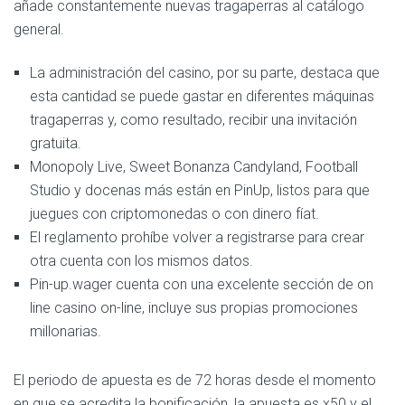
añade constantemente nuevas tragaperras al catálogo
general.
La administración del casino, por su parte, destaca que
esta cantidad se puede gastar en diferentes máquinas
tragaperras y, como resultado, recibir una invitación
gratuita.
Monopoly Live, Sweet Bonanza Candyland, Football
Studio y docenas más están en PinUp, listos para que
juegues con criptomonedas o con dinero fíat.
El reglamento prohíbe volver a registrarse para crear
otra cuenta con los mismos datos.
Pin-up.wager cuenta con una excelente sección de on
line casino on-line, incluye sus propias promociones
millonarias.
El periodo de apuesta es de 72 horas desde el momento
en que se acredita la bonificación, la apuesta es x50 y el