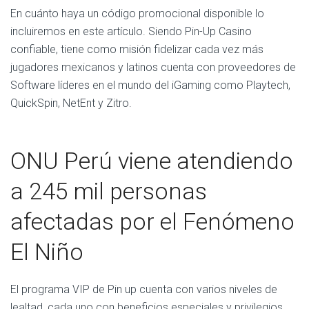
En cuánto haya un código promocional disponible lo
incluiremos en este artículo. Siendo Pin-Up Casino
confiable, tiene como misión fidelizar cada vez más
jugadores mexicanos y latinos cuenta con proveedores de
Software líderes en el mundo del iGaming como Playtech,
QuickSpin, NetEnt y Zitro.
ONU Perú viene atendiendo
a 245 mil personas
afectadas por el Fenómeno
El Niño
El programa VIP de Pin up cuenta con varios niveles de
lealtad, cada uno con beneficios especiales y privilegios