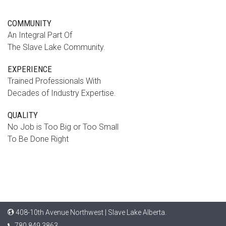
COMMUNITY
An Integral Part Of
The Slave Lake Community.
EXPERIENCE
Trained Professionals With
Decades of Industry Expertise.
QUALITY
No Job is Too Big or Too Small
To Be Done Right
408-10th Avenue Northwest | Slave Lake Alberta.
780.849.3863