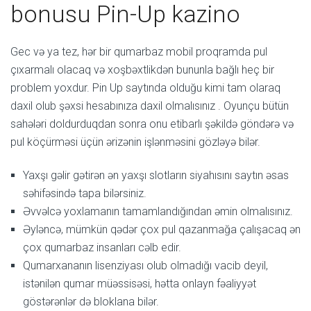
bonusu Pin-Up kazino
Gec və ya tez, hər bir qumarbaz mobil proqramda pul
çıxarmalı olacaq və xoşbəxtlikdən bununla bağlı heç bir
problem yoxdur. Pin Up saytında olduğu kimi tam olaraq
daxil olub şəxsi hesabınıza daxil olmalısınız . Oyunçu bütün
sahələri doldurduqdan sonra onu etibarlı şəkildə göndərə və
pul köçürməsi üçün ərizənin işlənməsini gözləyə bilər.
Yaxşı gəlir gətirən ən yaxşı slotların siyahısını saytın əsas
səhifəsində tapa bilərsiniz.
Əvvəlcə yoxlamanın tamamlandığından əmin olmalısınız.
Əyləncə, mümkün qədər çox pul qazanmağa çalışacaq ən
çox qumarbaz insanları cəlb edir.
Qumarxananın lisenziyası olub olmadığı vacib deyil,
istənilən qumar müəssisəsi, hətta onlayn fəaliyyət
göstərənlər də bloklana bilər.