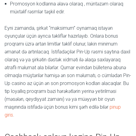
Promosyon kodlarına əlavə olaraq , müntəzəm olaraq
müxtəlif rəsmlər təşkil edir.
Eyni zamanda, şirkət “maksimum” oynamaq istəyən
oyunçular üçün ayrıca təkliflər hazırlayıb. Onlara bonus
proqramı üzrə artan limitlər təklif olunur, lakin minimum
əmanət də artırılacaq. İstifadəçilər Pin-Up rəsmi saytına daxil
olaraq və ya şirkətin dəstək xidməti ilə əlaqə saxlayaraq
ətraflı məlumat ala bilərlər. Qumar evindən bülletenə abunə
olmaqla müştərilər həmişə ən son məlumatı, o cümlədən Pin-
Up casino az üçün ən son promosyon kodları alacaqlar. Bu
tip loyallıq proqramı bəzi hərəkətlərin yerinə yetirilməsi
(məsələn, qeydiyyat zamanı) və ya müəyyən bir oyun
maşınında istifadə üçün bonus kimi şərh edilə bilər
pinup
giris
.