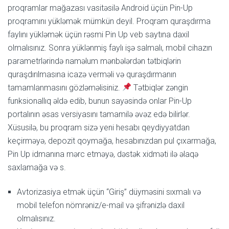
proqramlar mağazası vasitəsilə Android üçün Pin-Up
proqramını yükləmək mümkün deyil. Proqram quraşdırma
faylını yükləmək üçün rəsmi Pin Up veb saytına daxil
olmalısınız. Sonra yüklənmiş faylı işə salmalı, mobil cihazın
parametrlərində naməlum mənbələrdən tətbiqlərin
quraşdırılmasına icazə verməli və quraşdırmanın
tamamlanmasını gözləməlisiniz.
Tətbiqlər zəngin
funksionallıq əldə edib, bunun sayəsində onlar Pin-Up
portalının əsas versiyasını tamamilə əvəz edə bilirlər.
Xüsusilə, bu proqram sizə yeni hesabı qeydiyyatdan
keçirməyə, depozit qoymağa, hesabınızdan pul çıxarmağa,
Pin Up idmanına mərc etməyə, dəstək xidməti ilə əlaqə
saxlamağa və s.
Avtorizasiya etmək üçün “Giriş” düyməsini sıxmalı və
mobil telefon nömrəniz/e-mail və şifrənizlə daxil
olmalısınız.