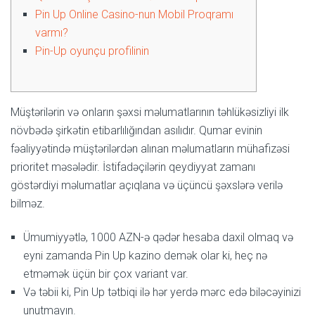
Pin Up Online Casino-nun Mobil Proqramı
varmı?
Pin-Up oyunçu profilinin
Müştərilərin və onların şəxsi məlumatlarının təhlükəsizliyi ilk
növbədə şirkətin etibarlılığından asılıdır. Qumar evinin
fəaliyyətində müştərilərdən alınan məlumatların mühafizəsi
prioritet məsələdir. İstifadəçilərin qeydiyyat zamanı
göstərdiyi məlumatlar açıqlana və üçüncü şəxslərə verilə
bilməz.
Ümumiyyətlə, 1000 AZN-ə qədər hesaba daxil olmaq və
eyni zamanda Pin Up kazino demək olar ki, heç nə
etməmək üçün bir çox variant var.
Və təbii ki, Pin Up tətbiqi ilə hər yerdə mərc edə biləcəyinizi
unutmayın.