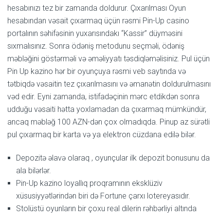
hesabınızı tez bir zamanda doldurur. Çıxarılması Oyun
hesabından vəsait çıxarmaq üçün rəsmi Pin-Up casino
portalının səhifəsinin yuxarısındakı “Kassir” düyməsini
sıxmalısınız. Sonra ödəniş metodunu seçməli, ödəniş
məbləğini göstərməli və əməliyyatı təsdiqləməlisiniz. Pul üçün
Pin Up kazino hər bir oyunçuya rəsmi veb saytında və
tətbiqdə vəsaitin tez çıxarılmasını və əmanətin doldurulmasını
vəd edir. Eyni zamanda, istifadəçinin mərc etdikdən sonra
udduğu vəsaiti hətta yoxlamadan da çıxarmaq mümkündür,
ancaq məbləğ 100 AZN-dən çox olmadıqda. Pinup az sürətli
pul çıxarmaq bir karta və ya elektron cüzdana edilə bilər.
Depozitə əlavə olaraq , oyunçular ilk depozit bonusunu da
ala bilərlər.
Pin-Up kazino loyallıq proqramının eksklüziv
xüsusiyyətlərindən biri də Fortune çarxı lotereyasıdır.
Stolüstü oyunların bir çoxu real dilerin rəhbərliyi altında