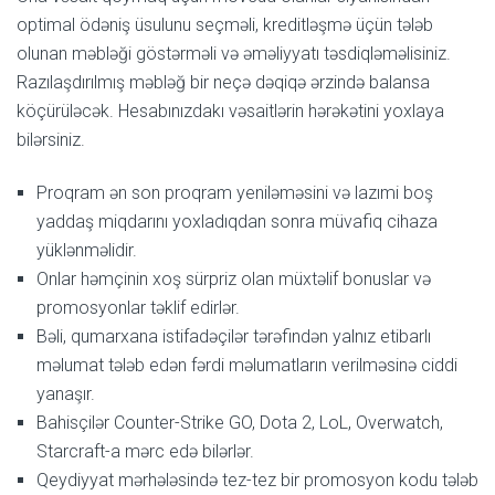
optimal ödəniş üsulunu seçməli, kreditləşmə üçün tələb
olunan məbləği göstərməli və əməliyyatı təsdiqləməlisiniz.
Razılaşdırılmış məbləğ bir neçə dəqiqə ərzində balansa
köçürüləcək. Hesabınızdakı vəsaitlərin hərəkətini yoxlaya
bilərsiniz.
Proqram ən son proqram yeniləməsini və lazımi boş
yaddaş miqdarını yoxladıqdan sonra müvafiq cihaza
yüklənməlidir.
Onlar həmçinin xoş sürpriz olan müxtəlif bonuslar və
promosyonlar təklif edirlər.
Bəli, qumarxana istifadəçilər tərəfindən yalnız etibarlı
məlumat tələb edən fərdi məlumatların verilməsinə ciddi
yanaşır.
Bahisçilər Counter-Strike GO, Dota 2, LoL, Overwatch,
Starcraft-a mərc edə bilərlər.
Qeydiyyat mərhələsində tez-tez bir promosyon kodu tələb