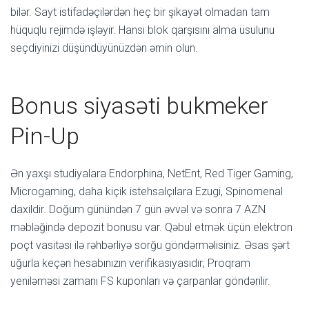
bilər. Sayt istifadəçilərdən heç bir şikayət olmadan tam
hüquqlu rejimdə işləyir. Hansı blok qarşısını alma üsulunu
seçdiyinizi düşündüyünüzdən əmin olun.
Bonus siyasəti bukmeker
Pin-Up
Ən yaxşı studiyalara Endorphina, NetEnt, Red Tiger Gaming,
Microgaming, daha kiçik istehsalçılara Ezugi, Spinomenal
daxildir. Doğum günündən 7 gün əvvəl və sonra 7 AZN
məbləğində depozit bonusu var. Qəbul etmək üçün elektron
poçt vasitəsi ilə rəhbərliyə sorğu göndərməlisiniz. Əsas şərt
uğurla keçən hesabınızın verifikasiyasıdır; Proqram
yeniləməsi zamanı FS kuponları və çarpanlar göndərilir.