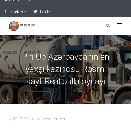
Facebook
Twitter
Pin Up Azərbaycanın ən
yaxşı kazinosu Rəsmi
sayt Real pulla oynayı
July 30, 2022
praxenterprises