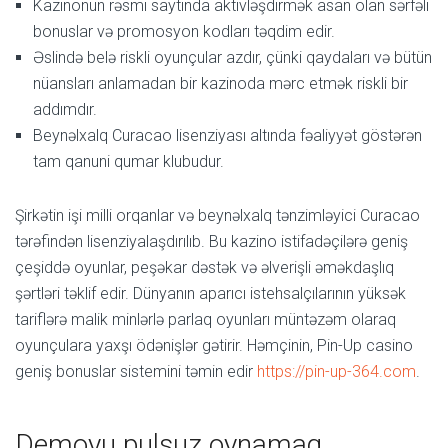
Kazinonun rəsmi saytında aktivləşdirmək asan olan sərfəli
bonuslar və promosyon kodları təqdim edir.
Əslində belə riskli oyunçular azdır, çünki qaydaları və bütün
nüansları anlamadan bir kazinoda mərc etmək riskli bir
addımdır.
Beynəlxalq Curacao lisenziyası altında fəaliyyət göstərən
tam qanuni qumar klubudur.
Şirkətin işi milli orqanlar və beynəlxalq tənzimləyici Curacao
tərəfindən lisenziyalaşdırılıb. Bu kazino istifadəçilərə geniş
çeşiddə oyunlar, peşəkar dəstək və əlverişli əməkdaşlıq
şərtləri təklif edir. Dünyanın aparıcı istehsalçılarının yüksək
tariflərə malik minlərlə parlaq oyunları müntəzəm olaraq
oyunçulara yaxşı ödənişlər gətirir. Həmçinin, Pin-Up casino
geniş bonuslar sistemini təmin edir
https://pin-up-364.com
.
Demoyu pulsuz oynamaq