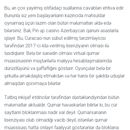
Bu, ən çox yayılmış istifadəçi suallarına cavabları ehtiva edir.
Bununla siz yeni başlayanların kazinoda məhsuldar
oynamaq üçün lazım olan bütün məlumatları əldə edə
bilərsiniz. Bəli, Pin up casino Azerbaycan qanuni əsaslarla
işləyir. Bu, Curacao-nun sübut edilmiş tənzimləyicisi
tərəfindən 2017-ci ildə verilmiş lisenziyanın olması ilə
təsdiqlənir. Belə bir sənədin olması virtual qumar
müəssisəsinin müştərilərlə maliyyə hesablaşmalarında
dürüstlüyünü və şəffaflığını göstərir. Oyunçular belə bir
şirkətlə əməkdaşlıq etməkdən və hər hansı bir şəkildə uduşlar
almaqdan qorxmaya bilərlər.
Tətbiq inkişaf etdiricilər tərəfindən dəstəkləndiyindən bütün
məlumatlar aktualdır. Qumar həvəskarları bilirlər ki, bu cür
saytların bloklanması nadir xal deyil. Qumarxananın
lisenziyası olub olmadığı vacib deyil, istənilən qumar
müəssisəsi, hətta onlayn fəaliyyət göstərənlər də bloklana