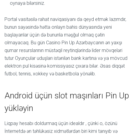
oynaya bilərsiniz.
Portal vasitəsilə rahat naviqasiyanı da qeyd etmək lazımdır,
bunun sayəsində hətta onlayn bahis dünyasında yeni
başlayanlar üçün də bununla məşğul olmaq çətin
olmayacaq. Bu gün Casino Pin Up Azərbaycanın ən yaxşı
qumar resurslarının müstəqil reytinqlərində lider mövqeləri
tutur Oyunçular uduşları istənilən bank kartına və ya mövcud
elektron pul kisəsinə komissiyasız çıxara bilər. Əsas diqqət
futbol, ​​tennis, xokkey və basketbola yönəlib.
Android üçün slot maşınları Pin Up
yükləyin
Liqpay hesabı doldurmaq üçün idealdır , çünki o, özünü
İnternetdə ən təhlükəsiz xidmətlərdən biri kimi tanıyıb və