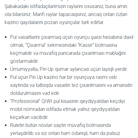
Şəbəkədəki istifadəçilərimizin rəylərini oxusanız, buna əmin
ola bilərsiniz. Mənfi rəylər tapacaqsınız, ancaq onları özləri
kazino qaydalarını pozan oyunçular tərk edirlər.
Pul vəsaitlərini çıxarmaq üçün oyunçu şəxsi hesabına daxil
olmalı, “Çıxarma” sekmesindəki “Kassir” bölməsinə
keçməlidir və müvafiq pəncərədə çıxarılması məbləğini
göstərməlidir.
Ümumiyyətlə, Pin-Up qumar əyləncəsi üçün layiqli yerdir.
Pul üçün Pin Up kazino hər bir oyunçuya rəsmi veb
saytında və tətbiqdə vəsaitin tez çıxarılmasını və əmanətin
doldurulmasını vəd edir.
“Professional” QIWI pul kisəsinin qeydiyyatdan keçdiyi
mobil nömrədən istifadə etmək yalnız qeydiyyatdan
keçərkən vacibdir.
Ruletin bütün növləri saytın müvafiq bölməsində
yerləşdirilib və siz onları həm ödənişli, həm də pulsuz