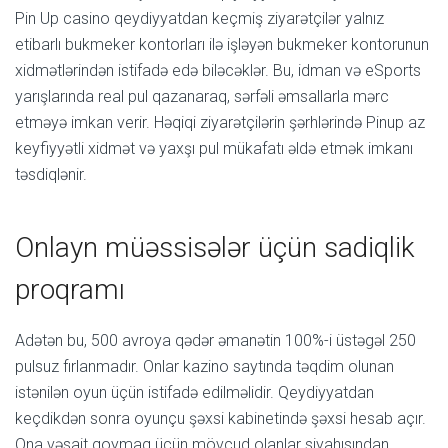
Pin Up casino qeydiyyatdan keçmiş ziyarətçilər yalnız
etibarlı bukmeker kontorları ilə işləyən bukmeker kontorunun
xidmətlərindən istifadə edə biləcəklər. Bu, idman və eSports
yarışlarında real pul qazanaraq, sərfəli əmsallarla mərc
etməyə imkan verir. Həqiqi ziyarətçilərin şərhlərində Pinup az
keyfiyyətli xidmət və yaxşı pul mükafatı əldə etmək imkanı
təsdiqlənir.
Onlayn müəssisələr üçün sadiqlik
proqramı
Adətən bu, 500 avroya qədər əmanətin 100%-i üstəgəl 250
pulsuz fırlanmadır. Onlar kazino saytında təqdim olunan
istənilən oyun üçün istifadə edilməlidir. Qeydiyyatdan
keçdikdən sonra oyunçu şəxsi kabinetində şəxsi hesab açır.
Ona vəsait qoymaq üçün mövcud olanlar siyahısından