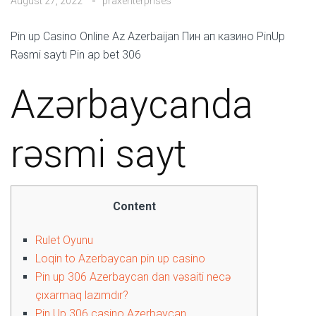
August 27, 2022
praxenterprises
Pin up Casino Online Az Azerbaijan Пин ап казино PinUp
Rəsmi saytı Pin ap bet 306
Azərbaycanda
rəsmi sayt
Content
Rulet Oyunu
Loqin to Azerbaycan pin up casino
Pin up 306 Azerbaycan dan vəsaiti necə
çıxarmaq lazımdır?
Pin Up 306 casino Azerbaycan