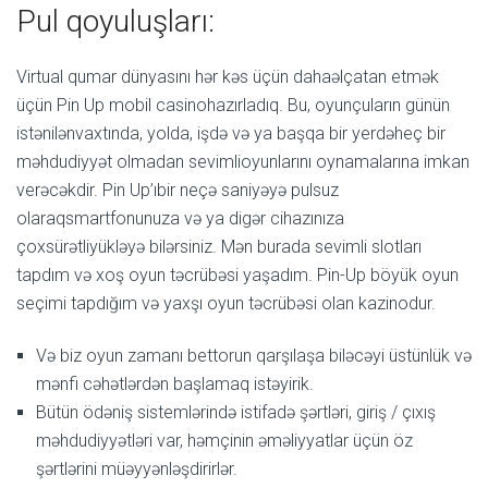
Pul qoyuluşları:
Virtual qumar dünyasını hər kəs üçün dahaəlçatan etmək
üçün Pin Up mobil casinohazırladıq. Bu, oyunçuların günün
istənilənvaxtında, yolda, işdə və ya başqa bir yerdəheç bir
məhdudiyyət olmadan sevimlioyunlarını oynamalarına imkan
verəcəkdir. Pin Up’ıbir neçə saniyəyə pulsuz
olaraqsmartfonunuza və ya digər cihazınıza
çoxsürətliyükləyə bilərsiniz. Mən burada sevimli slotları
tapdım və xoş oyun təcrübəsi yaşadım. Pin-Up böyük oyun
seçimi tapdığım və yaxşı oyun təcrübəsi olan kazinodur.
Və biz oyun zamanı bettorun qarşılaşa biləcəyi üstünlük və
mənfi cəhətlərdən başlamaq istəyirik.
Bütün ödəniş sistemlərində istifadə şərtləri, giriş / çıxış
məhdudiyyətləri var, həmçinin əməliyyatlar üçün öz
şərtlərini müəyyənləşdirirlər.