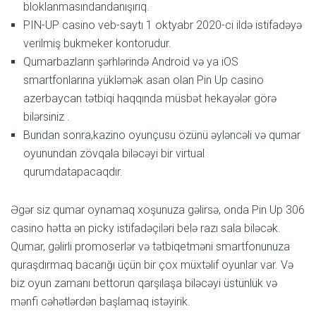
bloklanmasındandanışırıq.
PIN-UP casino veb-saytı 1 oktyabr 2020-ci ildə istifadəyə
verilmiş bukmeker kontorudur.
Qumarbazların şərhlərində Android və ya iOS
smartfonlarına yükləmək asan olan Pin Up casino
azerbaycan tətbiqi haqqında müsbət hekayələr görə
bilərsiniz .
Bundan sonra,kazino oyunçusu özünü əyləncəli və qumar
oyunundan zövqala biləcəyi bir virtual
qurumdatapacaqdır.
Əgər siz qumar oynamaq xoşunuza gəlirsə, onda Pin Up 306
casino hətta ən picky istifadəçiləri belə razı sala biləcək.
Qumar, gəlirli promoserlər və tətbiqetməni smartfonunuza
quraşdırmaq bacarığı üçün bir çox müxtəlif oyunlar var. Və
biz oyun zamanı bettorun qarşılaşa biləcəyi üstünlük və
mənfi cəhətlərdən başlamaq istəyirik.