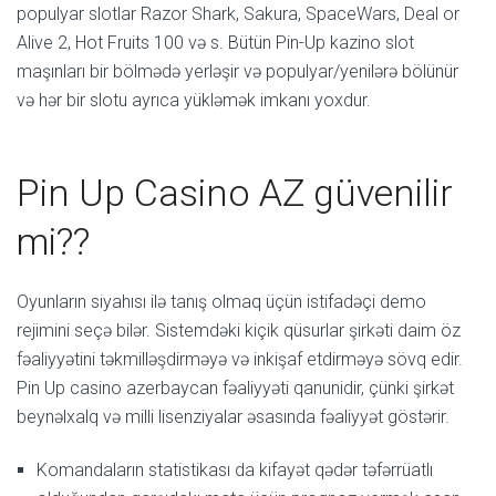
populyar slotlar Razor Shark, Sakura, SpaceWars, Deal or
Alive 2, Hot Fruits 100 və s. Bütün Pin-Up kazino slot
maşınları bir bölmədə yerləşir və populyar/yenilərə bölünür
və hər bir slotu ayrıca yükləmək imkanı yoxdur.
Pin Up Casino AZ güvenilir
mi??
Oyunların siyahısı ilə tanış olmaq üçün istifadəçi demo
rejimini seçə bilər. Sistemdəki kiçik qüsurlar şirkəti daim öz
fəaliyyətini təkmilləşdirməyə və inkişaf etdirməyə sövq edir.
Pin Up casino azerbaycan fəaliyyəti qanunidir, çünki şirkət
beynəlxalq və milli lisenziyalar əsasında fəaliyyət göstərir.
Komandaların statistikası da kifayət qədər təfərrüatlı