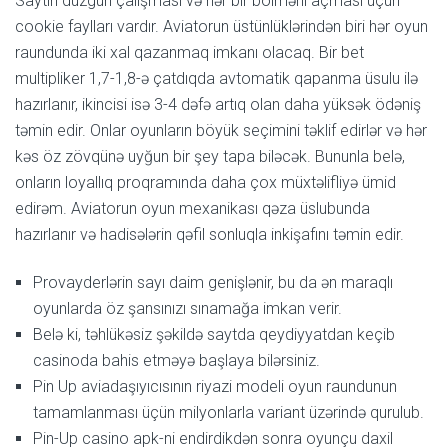
Saytın düzgün çalışması və hər bir bölməni açması üçün
cookie faylları vardır. Aviatorun üstünlüklərindən biri hər oyun
raundunda iki xal qazanmaq imkanı olacaq. Bir bet
multipliker 1,7-1,8-ə çatdıqda avtomatik qapanma üsulu ilə
hazırlanır, ikincisi isə 3-4 dəfə artıq olan daha yüksək ödəniş
təmin edir. Onlar oyunların böyük seçimini təklif edirlər və hər
kəs öz zövqünə uyğun bir şey tapa biləcək. Bununla belə,
onların loyallıq proqramında daha çox müxtəlifliyə ümid
edirəm. Aviatorun oyun mexanikası qəza üslubunda
hazırlanır və hadisələrin qəfil sonluqla inkişafını təmin edir.
Provayderlərin sayı daim genişlənir, bu da ən maraqlı
oyunlarda öz şansınızı sınamağa imkan verir.
Belə ki, təhlükəsiz şəkildə saytda qeydiyyatdan keçib
casinoda bahis etməyə başlaya bilərsiniz.
Pin Up aviadaşıyıcısının riyazi modeli oyun raundunun
tamamlanması üçün milyonlarla variant üzərində qurulub.
Pin-Up casino apk-ni endirdikdən sonra oyunçu daxil