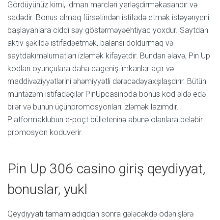
Gördüyünüz kimi, idman mərcləri yerləşdirməkasandır və
sadədir. Bonus almaq fürsətindən istifadə etmək istəyənyeni
başlayanlara ciddi səy göstərməyəehtiyac yoxdur. Saytdan
aktiv şəkildə istifadəetmək, balansı doldurmaq və
saytdakıməlumatları izləmək kifayətdir. Bundan əlavə, Pin Up
kodları oyunçulara daha dageniş imkanlar açır və
maddivəziyyətlərini əhəmiyyətli dərəcədəyaxşılaşdırır. Bütün
müntəzəm istifadəçilər PinUpcasinoda bonus kod əldə edə
bilər və bunun üçünpromosyonları izləmək lazımdır.
Platformaklubun e-poçt bülleteninə abunə olanlara beləbir
promosyon koduverir.
Pin Up 306 casino giriş qeydiyyat,
bonuslar, yukl
Qeydiyyatı tamamladıqdan sonra gələcəkdə ödənişlərə