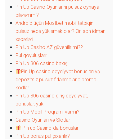
Pin Up Casino Oyunlarını pulsuz oynaya
bilərəmmi?
Android üçün Mostbet mobil tətbiqini
pulsuz necə yükləmək olar? Ən son idman
xəbərləri
Pin Up Casino AZ güvenilir mi??
Pul qoyuluşları:
Pin Up 306 casino baxış
Pin Up casino qeydiyyat bonusları və
depozitsiz pulsuz fırlanmalarla promo
kodlar
Pin Up 306 casino giriş qeydiyyat,
bonuslar, yukl
Pin Up Mobil Proqramı varmı?
Casino Oyunları və Slotlar
Pin up Casino-da bonuslar
Pin Up bonus pul çıxarılır?