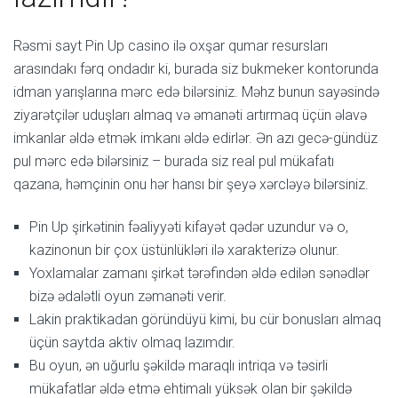
Rəsmi sayt Pin Up casino ilə oxşar qumar resursları
arasındakı fərq ondadır ki, burada siz bukmeker kontorunda
idman yarışlarına mərc edə bilərsiniz. Məhz bunun sayəsində
ziyarətçilər uduşları almaq və əmanəti artırmaq üçün əlavə
imkanlar əldə etmək imkanı əldə edirlər. Ən azı gecə-gündüz
pul mərc edə bilərsiniz – burada siz real pul mükafatı
qazana, həmçinin onu hər hansı bir şeyə xərcləyə bilərsiniz.
Pin Up şirkətinin fəaliyyəti kifayət qədər uzundur və o,
kazinonun bir çox üstünlükləri ilə xarakterizə olunur.
Yoxlamalar zamanı şirkət tərəfindən əldə edilən sənədlər
bizə ədalətli oyun zəmanəti verir.
Lakin praktikadan göründüyü kimi, bu cür bonusları almaq
üçün saytda aktiv olmaq lazımdır.
Bu oyun, ən uğurlu şəkildə maraqlı intriqa və təsirli
mükafatlar əldə etmə ehtimalı yüksək olan bir şəkildə