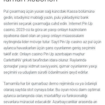
Pul çıxarmaq üçün yuxarı sağ küncdəki Kassa bölümünə
gedin, istədiyiniz məbləği yazın, pulu yüklədiyiniz bank
sistemini seçərək çıxarmağa cəhd edin. Internet Pin Up
casino, 2023-cü ilə görə ən yaxşı onlayn kazinoların
siyahısına daxil olan ən yaxşı onlayn müəssisələrin
reytinqində lider mövqe tutur. Sayt Pin Up casino az pul üçün
əyləncə həvəskarları üçün şans oyunlarının geniş seçimini
təklif edir. Onlayn casino Pin Up azerbaijan məşhur
CarlettaNV şirkəti tərəfindən idarə olunur. Rəylərində
qonaqlar yaxşı xidmət səviyyəsini, qumar oyunlarının yaxşı
seçimini və uduşların sürətli ödənilməsini qeyd edirlər.
Tamamilə hər bir qumarbaz demo rejimində və ya ödənişli
olaraq saytda slot oynaya bilər. Bu oyun növü daim optimal
əyləncə axtarışında olan, müxtəlifliyi və funksionallığı
sevənlərə müraciət edəcəkdir. Azərbaycanlılar arasında ən