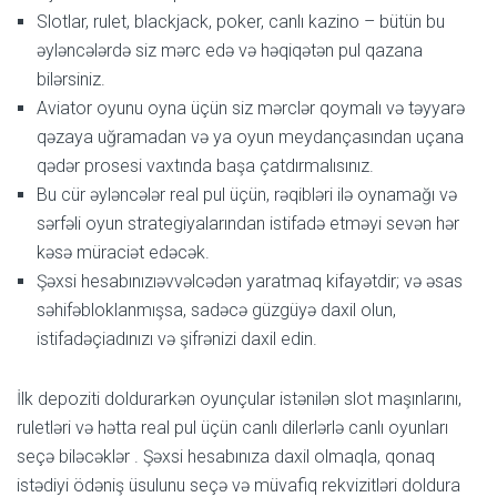
Slotlar, rulet, blackjack, poker, canlı kazino – bütün bu
əyləncələrdə siz mərc edə və həqiqətən pul qazana
bilərsiniz.
Aviator oyunu oyna üçün siz mərclər qoymalı və təyyarə
qəzaya uğramadan və ya oyun meydançasından uçana
qədər prosesi vaxtında başa çatdırmalısınız.
Bu cür əyləncələr real pul üçün, rəqibləri ilə oynamağı və
sərfəli oyun strategiyalarından istifadə etməyi sevən hər
kəsə müraciət edəcək.
Şəxsi hesabınızıəvvəlcədən yaratmaq kifayətdir; və əsas
səhifəbloklanmışsa, sadəcə güzgüyə daxil olun,
istifadəçiadınızı və şifrənizi daxil edin.
İlk depoziti doldurarkən oyunçular istənilən slot maşınlarını,
ruletləri və hətta real pul üçün canlı dilerlərlə canlı oyunları
seçə biləcəklər . Şəxsi hesabınıza daxil olmaqla, qonaq
istədiyi ödəniş üsulunu seçə və müvafiq rekvizitləri doldura