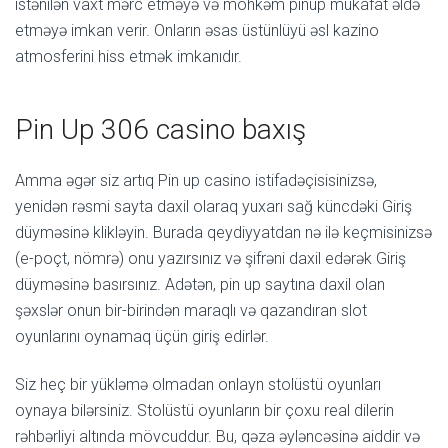
istənilən vaxt mərc etməyə və möhkəm pinup mükafat əldə
etməyə imkan verir. Onların əsas üstünlüyü əsl kazino
atmosferini hiss etmək imkanıdır.
Pin Up 306 casino baxış
Amma əgər siz artıq Pin up casino istifadəçisisinizsə,
yenidən rəsmi sayta daxil olaraq yuxarı sağ küncdəki Giriş
düyməsinə klikləyin. Burada qeydiyyatdan nə ilə keçmisinizsə
(e-poçt, nömrə) onu yazırsınız və şifrəni daxil edərək Giriş
düyməsinə basırsınız. Adətən, pin up saytına daxil olan
şəxslər onun bir-birindən maraqlı və qazandıran slot
oyunlarını oynamaq üçün giriş edirlər.
Siz heç bir yükləmə olmadan onlayn stolüstü oyunları
oynaya bilərsiniz. Stolüstü oyunların bir çoxu real dilerin
rəhbərliyi altında mövcuddur. Bu, qəza əyləncəsinə aiddir və