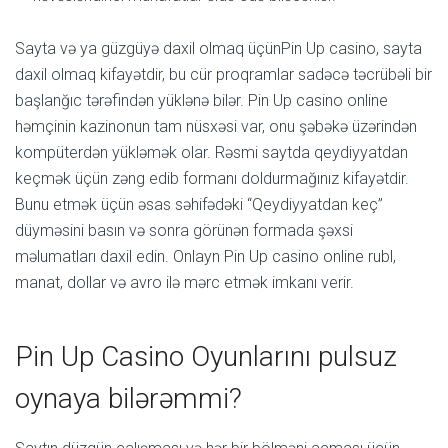
Sayta və ya güzgüyə daxil olmaq üçünPin Up casino, sayta
daxil olmaq kifayətdir, bu cür proqramlar sadəcə təcrübəli bir
başlanğıc tərəfindən yüklənə bilər. Pin Up casino online
həmçinin kazinonun tam nüsxəsi var, onu şəbəkə üzərindən
kompüterdən yükləmək olar. Rəsmi saytda qeydiyyatdan
keçmək üçün zəng edib formanı doldurmağınız kifayətdir.
Bunu etmək üçün əsas səhifədəki “Qeydiyyatdan keç”
düyməsini basın və sonra görünən formada şəxsi
məlumatları daxil edin. Onlayn Pin Up casino online rubl,
manat, dollar və avro ilə mərc etmək imkanı verir.
Pin Up Casino Oyunlarını pulsuz
oynaya bilərəmmi?