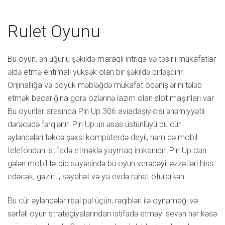
Rulet Oyunu
Bu oyun, ən uğurlu şəkildə maraqlı intriqa və təsirli mükafatlar
əldə etmə ehtimalı yüksək olan bir şəkildə birləşdirir.
Orijinallığa və böyük məbləğdə mükafat ödənişlərini tələb
etmək bacarığına görə özlərinə lazım olan slot maşınları var.
Bu oyunlar arasında Pin Up 306 aviadaşıyıcısı əhəmiyyətli
dərəcədə fərqlənir. Pin Up un əsas üstünlüyü bu cür
əyləncələri təkcə şəxsi kompüterdə deyil, həm də mobil
telefondan istifadə etməklə yaymaq imkanıdır. Pin Up dan
gələn mobil tətbiq sayəsində bu oyun verəcəyi ləzzətləri hiss
edəcək, gəzinti, səyahət və ya evdə rahat oturarkən.
Bu cür əyləncələr real pul üçün, rəqibləri ilə oynamağı və
sərfəli oyun strategiyalarından istifadə etməyi sevən hər kəsə