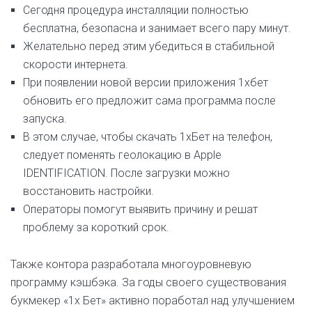
Сегодня процедура инсталляции полностью
бесплатна, безопасна и занимает всего пару минут.
Желательно перед этим убедиться в стабильной
скорости интернета.
При появлении новой версии приложения 1хбет
обновить его предложит сама программа после
запуска.
В этом случае, чтобы скачать 1хБет на телефон,
следует поменять геолокацию в Apple
IDENTIFICATION. После загрузки можно
восстановить настройки.
Операторы помогут выявить причину и решат
проблему за короткий срок.
Также контора разработала многоуровневую
программу кэшбэка. За годы своего существования
букмекер «1х Бет» активно поработал над улучшением