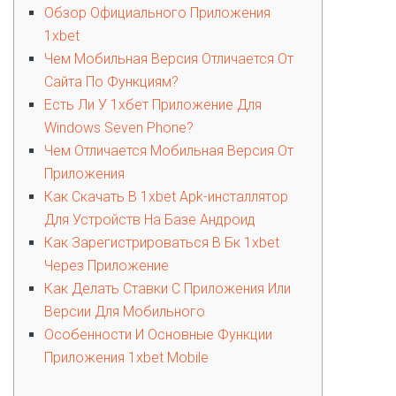
Обзор Официального Приложения
1xbet
Чем Мобильная Версия Отличается От
Сайта По Функциям?
Есть Ли У 1xбет Приложение Для
Windows Seven Phone?
Чем Отличается Мобильная Версия От
Приложения
Как Скачать В 1xbet Apk-инсталлятор
Для Устройств На Базе Андроид
Как Зарегистрироваться В Бк 1xbet
Через Приложение
Как Делать Ставки С Приложения Или
Версии Для Мобильного
Особенности И Основные Функции
Приложения 1xbet Mobile