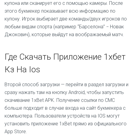
купона или сканирует его с помощью камеры. После
этого букмекер показывает всю информацию по
купону. Игрок выбирает две команды/двух игроков по
любым видам спорта (например “Барселона” − Новак
Джокович), которые выйдут на воображаемый матч.
Где Скачать Приложение 1хбет
Кз На Ios
Второй способ загрузки — перейти в раздел загрузки и
сразу нажать там на кнопку Android, чтобы запустить
скачивание 1xBet APK. Получение ссылки по СМС
больше подходит в случае входа на сайт букмекера с
компьютера. Пользователи устройств на IOS могут
установить приложение 1xBet прямо из официального
App Store.