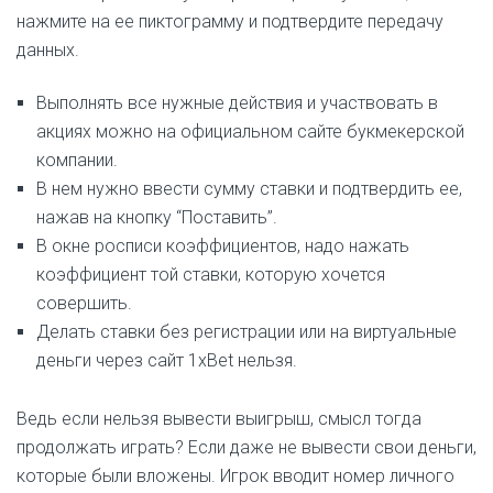
нажмите на ее пиктограмму и подтвердите передачу
данных.
Выполнять все нужные действия и участвовать в
акциях можно на официальном сайте букмекерской
компании.
В нем нужно ввести сумму ставки и подтвердить ее,
нажав на кнопку “Поставить”.
В окне росписи коэффициентов, надо нажать
коэффициент той ставки, которую хочется
совершить.
Делать ставки без регистрации или на виртуальные
деньги через сайт 1хBet нельзя.
Ведь если нельзя вывести выигрыш, смысл тогда
продолжать играть? Если даже не вывести свои деньги,
которые были вложены. Игрок вводит номер личного