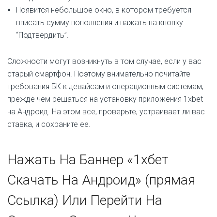
Появится небольшое окно, в котором требуется
вписать сумму пополнения и нажать на кнопку
“Подтвердить”.
Сложности могут возникнуть в том случае, если у вас
старый смартфон. Поэтому внимательно почитайте
требования БК к девайсам и операционным системам,
прежде чем решаться на установку приложения 1xbet
на Андроид. На этом все, проверьте, устраивает ли вас
ставка, и сохраните ее.
Нажать На Баннер «1хбет
Скачать На Андроид» (прямая
Ссылка) Или Перейти На