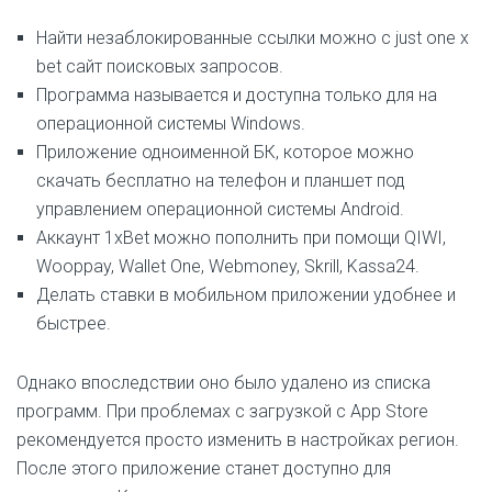
Найти незаблокированные ссылки можно с just one x
bet сайт поисковых запросов.
Программа называется и доступна только для на
операционной системы Windows.
Приложение одноименной БК, которое можно
скачать бесплатно на телефон и планшет под
управлением операционной системы Android.
Аккаунт 1xBet можно пополнить при помощи QIWI,
Wooppay, Wallet One, Webmoney, Skrill, Kassa24.
Делать ставки в мобильном приложении удобнее и
быстрее.
Однако впоследствии оно было удалено из списка
программ. При проблемах с загрузкой с App Store
рекомендуется просто изменить в настройках регион.
После этого приложение станет доступно для