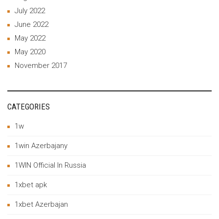
July 2022
June 2022
May 2022
May 2020
November 2017
CATEGORIES
1w
1win Azerbajany
1WIN Official In Russia
1xbet apk
1xbet Azerbajan