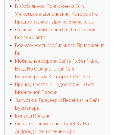
В Мобильном Приложении Есть
Уникальные Дополнения, Которых Не
Предоставляют Другие Букмекеры
Отличия Приложения От Десктопной
Версии Сайта
Возможности Мобильного Приложения
Бк
Мобильная Версия Сайта 1хбет 1xbet
Вход На Официальный Сайт
Букмекерской Конторы 1 Икс Бет
Преимущества И Недостатки 1хбет
Мобильной Версии
Запустить Браузер И Перейти На Сайт
Букмекера
Бонусы И Акции
Скачать Приложение 1xbet Kz На
Андроид Официальный Apk