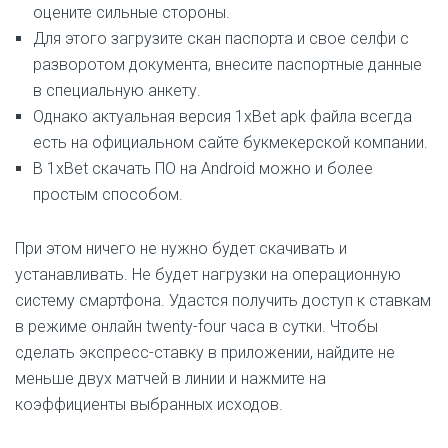
оцените сильные стороны.
Для этого загрузите скан паспорта и свое селфи с
разворотом документа, внесите паспортные данные
в специальную анкету.
Однако актуальная версия 1xBet apk файла всегда
есть на официальном сайте букмекерской компании.
В 1xBet скачать ПО на Android можно и более
простым способом.
При этом ничего не нужно будет скачивать и
устанавливать. Не будет нагрузки на операционную
систему смартфона. Удастся получить доступ к ставкам
в режиме онлайн twenty-four часа в сутки. Чтобы
сделать экспресс-ставку в приложении, найдите не
меньше двух матчей в линии и нажмите на
коэффициенты выбранных исходов.