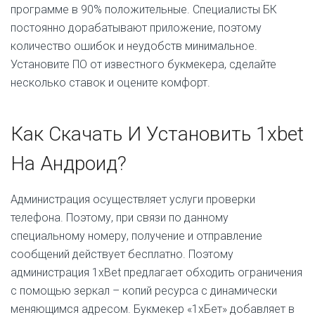
программе в 90% положительные. Специалисты БК
постоянно дорабатывают приложение, поэтому
количество ошибок и неудобств минимальное.
Установите ПО от известного букмекера, сделайте
несколько ставок и оцените комфорт.
Как Скачать И Установить 1xbet
На Андроид?
Администрация осуществляет услуги проверки
телефона. Поэтому, при связи по данному
специальному номеру, получение и отправление
сообщений действует бесплатно. Поэтому
администрация 1xBet предлагает обходить ограничения
с помощью зеркал – копий ресурса с динамически
меняющимся адресом. Букмекер «1xБет» добавляет в